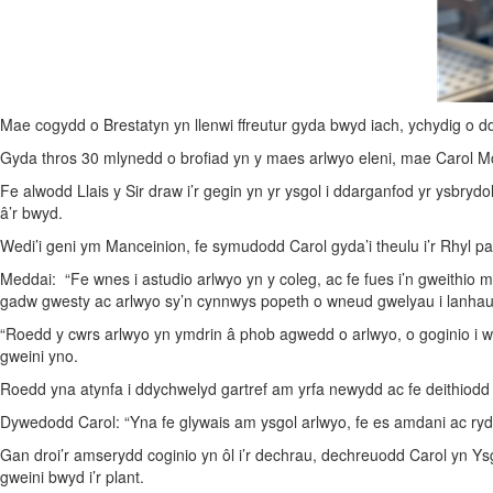
Mae cogydd o Brestatyn yn llenwi ffreutur gyda bwyd iach, ychydig o 
Gyda thros 30 mlynedd o brofiad yn y maes arlwyo eleni, mae Carol McW
Fe alwodd Llais y Sir draw i’r gegin yn yr ysgol i ddarganfod yr ysbryd
â’r bwyd.
Wedi’i geni ym Manceinion, fe symudodd Carol gyda’i theulu i’r Rhyl p
Meddai: “Fe wnes i astudio arlwyo yn y coleg, ac fe fues i’n gweithio m
gadw gwesty ac arlwyo sy’n cynnwys popeth o wneud gwelyau i lanhau 
“Roedd y cwrs arlwyo yn ymdrin â phob agwedd o arlwyo, o goginio i we
gweini yno.
Roedd yna atynfa i ddychwelyd gartref am yrfa newydd ac fe deithiodd 
Dywedodd Carol: “Yna fe glywais am ysgol arlwyo, fe es amdani ac ry
Gan droi’r amserydd coginio yn ôl i’r dechrau, dechreuodd Carol yn Ysgo
gweini bwyd i’r plant.