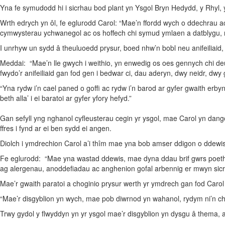
Yna fe symudodd hi i sicrhau bod plant yn Ysgol Bryn Hedydd, y Rhyl,
Wrth edrych yn ôl, fe eglurodd Carol: “Mae’n ffordd wych o ddechrau ac
cymwysterau ychwanegol ac os hoffech chi symud ymlaen a datblygu, ryd
I unrhyw un sydd â theuluoedd prysur, boed nhw’n bobl neu anifeilia
Meddai: “Mae’n lle gwych i weithio, yn enwedig os oes gennych chi deu
fwydo’r anifeiliaid gan fod gen i bedwar ci, dau aderyn, dwy neidr, dw
“Yna rydw i’n cael paned o goffi ac rydw i’n barod ar gyfer gwaith erbyn
beth alla’ i ei baratoi ar gyfer yfory hefyd.”
Gan sefyll yng nghanol cyfleusterau cegin yr ysgol, mae Carol yn dang
ffres i fynd ar ei ben sydd ei angen.
Diolch i ymdrechion Carol a’i thîm mae yna bob amser ddigon o ddewis 
Fe eglurodd: “Mae yna wastad ddewis, mae dyna ddau brif gwrs poeth, 
ag alergenau, anoddefiadau ac anghenion gofal arbennig er mwyn sicrh
Mae’r gwaith paratoi a choginio prysur werth yr ymdrech gan fod Carol
“Mae’r disgyblion yn wych, mae pob diwrnod yn wahanol, rydym ni’n
Trwy gydol y flwyddyn yn yr ysgol mae’r disgyblion yn dysgu â thema, a