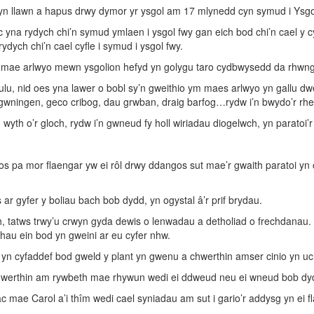
 yn llawn a hapus drwy dymor yr ysgol am 17 mlynedd cyn symud i Ysgo
 yna rydych chi’n symud ymlaen i ysgol fwy gan eich bod chi’n cael y c
ych chi’n cael cyfle i symud i ysgol fwy.
id, mae arlwyo mewn ysgolion hefyd yn golygu taro cydbwysedd da rhwn
lu, nid oes yna lawer o bobl sy’n gweithio ym maes arlwyo yn gallu dw
y gwningen, geco cribog, dau grwban, draig barfog…rydw i’n bwydo’r rhe
 wyth o’r gloch, rydw i’n gwneud fy holl wiriadau diogelwch, yn paratoi’
os pa mor flaengar yw ei rôl drwy ddangos sut mae’r gwaith paratoi yn 
ar gyfer y boliau bach bob dydd, yn ogystal â’r prif brydau.
tatws trwy’u crwyn gyda dewis o lenwadau a detholiad o frechdanau. R
au ein bod yn gweini ar eu cyfer nhw.
 yn cyfaddef bod gweld y plant yn gwenu a chwerthin amser cinio yn uch
 chwerthin am rywbeth mae rhywun wedi ei ddweud neu ei wneud bob d
c mae Carol a’i thîm wedi cael syniadau am sut i gario’r addysg yn ei f