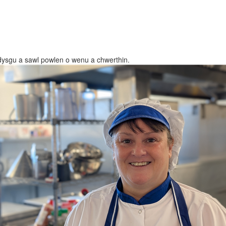
ddysgu a sawl powlen o wenu a chwerthin.