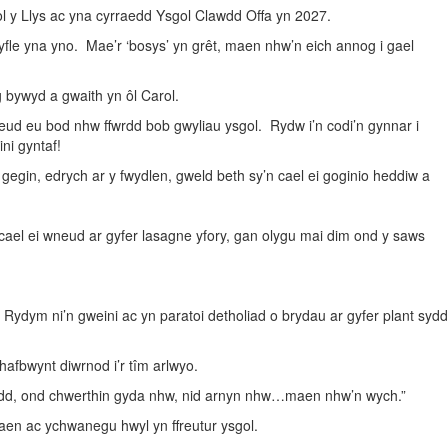
l y Llys ac yna cyrraedd Ysgol Clawdd Offa yn 2027.
yfle yna yno. Mae’r ‘bosys’ yn grêt, maen nhw’n eich annog i gael
g bywyd a gwaith yn ôl Carol.
eud eu bod nhw ffwrdd bob gwyliau ysgol. Rydw i’n codi’n gynnar i
ini gyntaf!
r gegin, edrych ar y fwydlen, gweld beth sy’n cael ei goginio heddiw a
cael ei wneud ar gyfer lasagne yfory, gan olygu mai dim ond y saws
ydym ni’n gweini ac yn paratoi detholiad o brydau ar gyfer plant sydd
afbwynt diwrnod i’r tîm arlwyo.
ydd, ond chwerthin gyda nhw, nid arnyn nhw…maen nhw’n wych.”
laen ac ychwanegu hwyl yn ffreutur ysgol.