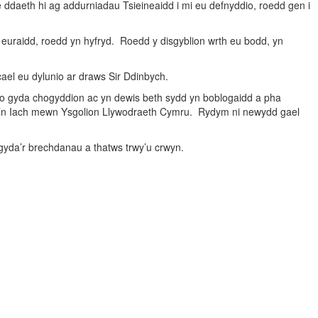
ddaeth hi ag addurniadau Tsieineaidd i mi eu defnyddio, roedd gen i
 euraidd, roedd yn hyfryd. Roedd y disgyblion wrth eu bodd, yn
cael eu dylunio ar draws Sir Ddinbych.
hio gyda chogyddion ac yn dewis beth sydd yn boblogaidd a pha
yta’n Iach mewn Ysgolion Llywodraeth Cymru. Rydym ni newydd gael
d gyda’r brechdanau a thatws trwy’u crwyn.