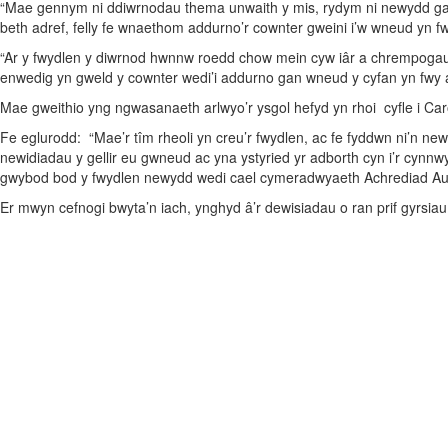
“Mae gennym ni ddiwrnodau thema unwaith y mis, rydym ni newydd gael
beth adref, felly fe wnaethom addurno’r cownter gweini i’w wneud yn fwy
“Ar y fwydlen y diwrnod hwnnw roedd chow mein cyw iâr a chrempogau l
enwedig yn gweld y cownter wedi’i addurno gan wneud y cyfan yn fwy a
Mae gweithio yng ngwasanaeth arlwyo’r ysgol hefyd yn rhoi cyfle i Car
Fe eglurodd: “Mae’r tîm rheoli yn creu’r fwydlen, ac fe fyddwn ni’n 
newidiadau y gellir eu gwneud ac yna ystyried yr adborth cyn i’r cy
gwybod bod y fwydlen newydd wedi cael cymeradwyaeth Achrediad Au
Er mwyn cefnogi bwyta’n iach, ynghyd â’r dewisiadau o ran prif gyrsiau