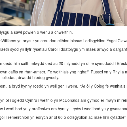
ddysgu a sawl powlen o wenu a chwerthin.
illiams yn brysur yn creu danteithion blasus i ddisgyblion Ysgol Claw
oliaeth sydd yn llyfr rysetiau Carol i ddatblygu ym maes arlwyo a darga
an oedd hi’n saith mlwydd oed ac 20 mlynedd yn ôl fe symudodd i Brest
ewn caffis yn rhan-amser. Fe weithiais yng nghaffi Russel yn y Rhyl a m
toiledau, drwodd i redeg gwesty.
ini, a bryd hynny roedd yn well gen i weini. “Ar ôl y Coleg fe weithia
yn ôl i ogledd Cymru i weithio yn McDonalds am gyfnod er mwyn mireinio
dw i wedi bod yn y proffesiwn ers hynny…rydw i wedi bod yn y gwasana
l Tremeirchion yn edrych ar ôl 60 o ddisgyblion ac mae hi’n cyfaddef oe