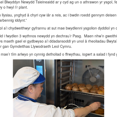
 Blwyddyn Newydd Tsieineaidd ar y cyd ag un o athrawon yr ysgol, fe 
 o hwyl i’r plant.
lysiau, ynghyd â chyri cyw iâr a reis, ac i bwdin roedd gennym deisen
rbennig iddynt.”
ol a’i chydweithwyr gyfrannu at sut mae bwydlenni ysgolion dyddiol yn 
newid i fwydlen 3 wythnos newydd yn dechrau’r Pasg. Maen nhw’n gweit
nnwys maeth gael ei gydbwyso a’i ddadansoddi yn unol â rheoliadau Bw
r gan Gymdeithas Llywodraeth Leol Cymru.
 mae’r tîm arlwyo yn cynnig detholiad o ffrwythau, iogwrt a salad i fyn