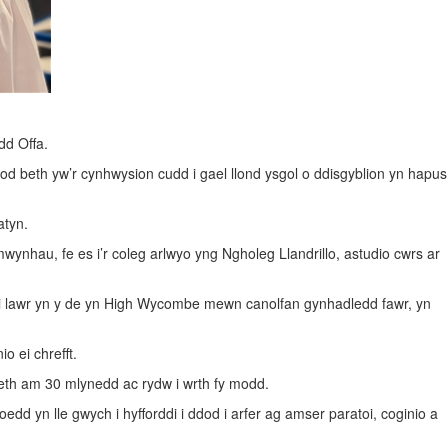
dd Offa.
nfod beth yw’r cynhwysion cudd i gael llond ysgol o ddisgyblion yn hapus
atyn.
wynhau, fe es i’r coleg arlwyo yng Ngholeg Llandrillo, astudio cwrs ar
is i lawr yn y de yn High Wycombe mewn canolfan gynhadledd fawr, yn
 ei chrefft.
eth am 30 mlynedd ac rydw i wrth fy modd.
dd yn lle gwych i hyfforddi i ddod i arfer ag amser paratoi, coginio a