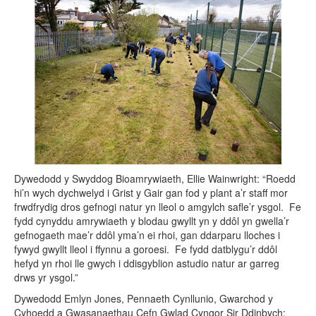
Dywedodd y Swyddog Bioamrywiaeth, Ellie Wainwright: “Roedd
hi’n wych dychwelyd i Grist y Gair gan fod y plant a’r staff mor
frwdfrydig dros gefnogi natur yn lleol o amgylch safle’r ysgol. Fe
fydd cynyddu amrywiaeth y blodau gwyllt yn y ddôl yn gwella’r
gefnogaeth mae’r ddôl yma’n ei rhoi, gan ddarparu lloches i
fywyd gwyllt lleol i ffynnu a goroesi. Fe fydd datblygu’r ddôl
hefyd yn rhoi lle gwych i ddisgyblion astudio natur ar garreg
drws yr ysgol.”
Dywedodd Emlyn Jones, Pennaeth Cynllunio, Gwarchod y
Cyhoedd a Gwasanaethau Cefn Gwlad Cyngor Sir Ddinbych: