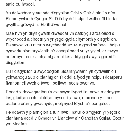
safle eu hysgol.
Yn ddiweddar ymunodd disgyblion Crist y Gair â staff o dîm
Bioamrywiaeth Cyngor Sir Ddinbych i helpu i wella dôl blodau
gwyllt a grëwyd fis Ebrill diwethaf.
Mae hyn yn dilyn gwaith diweddar yn datblygu ardaloedd o
wrychoedd a choetir yn yr ysgol gyda chymorth y disgyblion.
Plannwyd 260 metr o wrychoedd ac 14 o goed safonol i helpu
cynyddu bioamrywiaeth a’r canopi coed yn yr ysgol, er mwyn
adfer byd natur a chynnig ardal les addysgol awyr agored i’r
disgyblion.
Bu’r disgyblion a swyddogion Bioamrywiaeth yn cydweithio i
ychwanegu 200 o blanhigion i’r ddôl a fydd yn helpu i ddarparu
ffynhonnell wych o fwyd i beillwyr megis gwenyn.
Roedd y rhywogaethau’n cynnwys: llygad llo mawr, meddyges
las, gludlys coch, clafrllys, bysedd y cŵn, moronen y maes,
crafanc brân y gweunydd, melynydd Brych a’r bengaled.
Fe ddaeth y planhigion a fu’n hwb i natur o amgylch yr ysgol o
blanhigfa goed y Cyngor yn Llanelwy a’r Ganolfan Sgiliau Coetir
ym Modfari.