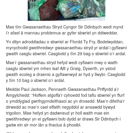
Mae tîm Gwasanaethau Stryd Cyngor Sir Ddinbych wedi mynd
i’r afael â mannau problemus ar gyfer sbwriel yn ddiweddar.
Yn dilyn adroddiadau o sbwriel ar Ffordd Ty Fry, Bodelwyddan,
mynychodd gweithredwyr gwasanaethau stryd yr ardal i gyflawni
gwaith casglu sbwriel. Casglodd y tîm 29 bag o sbwriel o’r ardal.
Mae’r gwasanaethau stryd hefyd wedi cyflawni mwy o waith
casglu sbwriel ym mhen isaf Allt y Graig, Dyserth, yn ystod
gwaith ecoleg a draenio a gyflawnwyd ar hyd y llwybr. Casglodd
y tîm 10 bag o sbwriel o’r ardal.
Meddai Paul Jackson, Pennaeth Gwasanaethau Priffyrdd a’r
Amgylchedd: “Hoffem atgoffa’r cyhoedd fod taflu sbwriel yn ffurf
o ymddygiad gwrthgymdeithasol ac yn drosedd. Mae’n difetha’r
dirwedd ac mae’n cael effaith negyddol ar ansawdd bywyd
trigolion. Mae hefyd yn dadwneud yr holl waith mae ein
gweithredwyr yn ei gyflawni bob dydd ar draws Sir Ddinbych i
gadw ein sir mor lân a thaclus â phosibl.