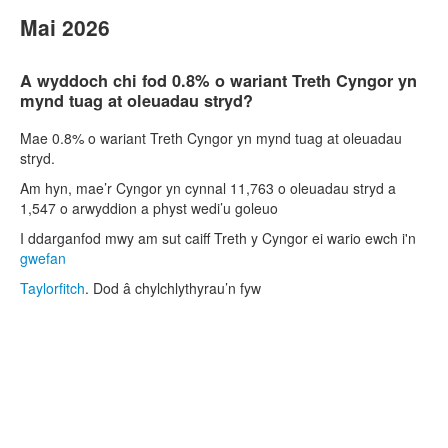
Mai 2026
A wyddoch chi fod 0.8% o wariant Treth Cyngor yn
mynd tuag at oleuadau stryd?
Mae 0.8% o wariant Treth Cyngor yn mynd tuag at oleuadau
stryd.
Am hyn, mae’r Cyngor yn cynnal 11,763 o oleuadau stryd a
1,547 o arwyddion a physt wedi’u goleuo
I ddarganfod mwy am sut caiff Treth y Cyngor ei wario ewch i'n
gwefan
Taylorfitch
. Dod â chylchlythyrau’n fyw