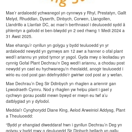
Mae’r ardaloedd ychwanegol yn cynnwys y Rhyl, Prestatyn, Gallt
Melyd, Rhuddlan, Dyserth, Dinbych, Corwen, Llangollen,
Llandrillo a Llanfair DC, ac mae’n berthnasol i deuluoedd sydd â
phlentyn a gafodd ei ben-blwydd yn 2 oed rhwng 1 Medi 2024 a
31 Awst 2025.
Mae ehangu’r cynllun yn golygu y bydd teuluoedd yn yr
ardaloedd newydd yn gymwys am 12 awr a hanner o ofal plant
wedi’i ariannu yn ystod tymor yr ysgol. Gyda mwy o leoliadau yn
cynnig Gofal Plant Dechrau'n Deg wedi'i ariannu, a chodau post
newydd yn cael eu hychwanegu'n rheolaidd, anogir teuluoedd i
wirio eu cod post gan ddefnyddio'r gwiriwr cod post ar y wefan.
Mae Dechrau’n Deg Sir Ddinbych yn rhaglen a ariennir gan
Lywodraeth Cymru. Nod y rhaglen yw helpu plant i gael y
cychwyn gorau posibl mewn bywyd er mwyn eu twf a’u
datblygiad yn y dyfodol.
Meddai’r Cynghorydd Diane King, Aelod Arweiniol Addysg, Plant
a Theuluoedd:
“Bydd yr ehangiad diweddaraf hwn i gynllun Dechrau’n Deg yn
golygu y bydd mwy o deuluoedd Sir Dinbych bellach yn gallu