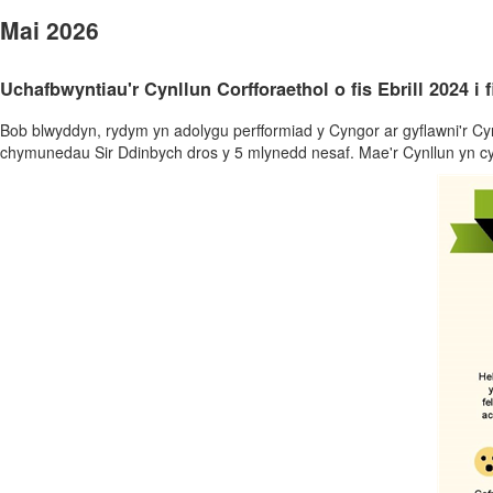
Mai 2026
Uchafbwyntiau'r Cynllun Corfforaethol o fis Ebrill 2024 i
Bob blwyddyn, rydym yn adolygu perfformiad y Cyngor ar gyflawni'r Cyn
chymunedau Sir Ddinbych dros y 5 mlynedd nesaf. Mae'r Cynllun yn 