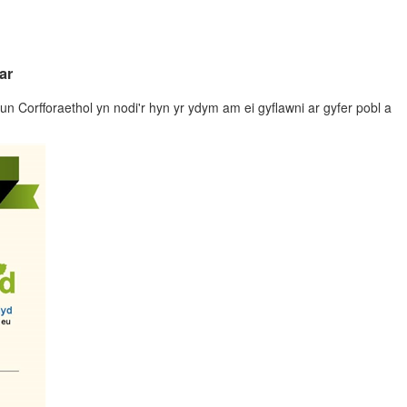
ar
n Corfforaethol yn nodi'r hyn yr ydym am ei gyflawni ar gyfer pobl a