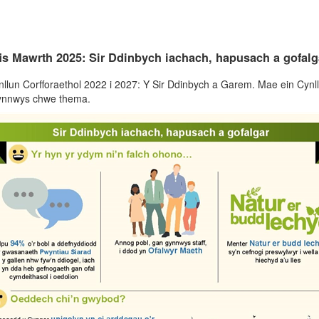
 fis Mawrth 2025: Sir Ddinbych iachach, hapusach a gofalg
llun Corfforaethol 2022 i 2027: Y Sir Ddinbych a Garem. Mae ein Cynllu
cynnwys chwe thema.