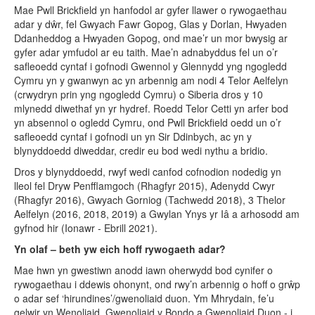
Mae Pwll Brickfield yn hanfodol ar gyfer llawer o rywogaethau
adar y dŵr, fel Gwyach Fawr Gopog, Glas y Dorlan, Hwyaden
Ddanheddog a Hwyaden Gopog, ond mae’r un mor bwysig ar
gyfer adar ymfudol ar eu taith. Mae’n adnabyddus fel un o’r
safleoedd cyntaf i gofnodi Gwennol y Glennydd yng ngogledd
Cymru yn y gwanwyn ac yn arbennig am nodi 4 Telor Aelfelyn
(crwydryn prin yng ngogledd Cymru) o Siberia dros y 10
mlynedd diwethaf yn yr hydref. Roedd Telor Cetti yn arfer bod
yn absennol o ogledd Cymru, ond Pwll Brickfield oedd un o’r
safleoedd cyntaf i gofnodi un yn Sir Ddinbych, ac yn y
blynyddoedd diweddar, credir eu bod wedi nythu a bridio.
Dros y blynyddoedd, rwyf wedi canfod cofnodion nodedig yn
lleol fel Dryw Penfflamgoch (Rhagfyr 2015), Adenydd Cwyr
(Rhagfyr 2016), Gwyach Gorniog (Tachwedd 2018), 3 Thelor
Aelfelyn (2016, 2018, 2019) a Gwylan Ynys yr Iâ a arhosodd am
gyfnod hir (Ionawr - Ebrill 2021).
Yn olaf – beth yw eich hoff rywogaeth adar?
Mae hwn yn gwestiwn anodd iawn oherwydd bod cynifer o
rywogaethau i ddewis ohonynt, ond rwy’n arbennig o hoff o grŵp
o adar sef ‘hirundines’/gwenoliaid duon. Ym Mhrydain, fe’u
gelwir yn Wenoliaid, Gwenoliaid y Bondo a Gwenoliaid Duon - i