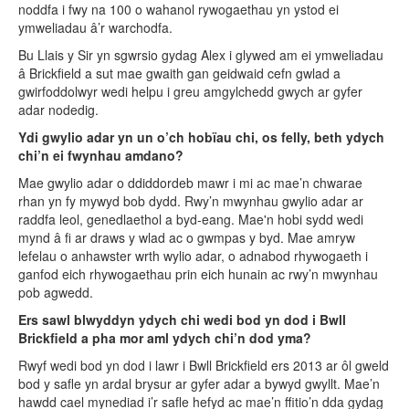
noddfa i fwy na 100 o wahanol rywogaethau yn ystod ei
ymweliadau â’r warchodfa.
Bu Llais y Sir yn sgwrsio gydag Alex i glywed am ei ymweliadau
â Brickfield a sut mae gwaith gan geidwaid cefn gwlad a
gwirfoddolwyr wedi helpu i greu amgylchedd gwych ar gyfer
adar nodedig.
Ydi gwylio adar yn un o’ch hobïau chi, os felly, beth ydych
chi’n ei fwynhau amdano?
Mae gwylio adar o ddiddordeb mawr i mi ac mae’n chwarae
rhan yn fy mywyd bob dydd. Rwy’n mwynhau gwylio adar ar
raddfa leol, genedlaethol a byd-eang. Mae'n hobi sydd wedi
mynd â fi ar draws y wlad ac o gwmpas y byd. Mae amryw
lefelau o anhawster wrth wylio adar, o adnabod rhywogaeth i
ganfod eich rhywogaethau prin eich hunain ac rwy’n mwynhau
pob agwedd.
Ers sawl blwyddyn ydych chi wedi bod yn dod i Bwll
Brickfield a pha mor aml ydych chi’n dod yma?
Rwyf wedi bod yn dod i lawr i Bwll Brickfield ers 2013 ar ôl gweld
bod y safle yn ardal brysur ar gyfer adar a bywyd gwyllt. Mae’n
hawdd cael mynediad i’r safle hefyd ac mae’n ffitio’n dda gydag