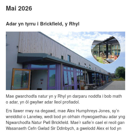
Mai 2026
Adar yn tyrru i Brickfield, y Rhyl
Mae gwarchodfa natur yn y Rhyl yn darparu noddfa i bob math
o adar, yn ôl gwyliwr adar lleol profiadol.
Ers llawer mwy na degawd, mae Alex Humphreys Jones, sy’n
wreiddiol o Lanelwy, wedi bod yn olrhain rhywogaethau adar yng
Ngwarchodfa Natur Pwll Brickfield. Mae’r safle’n cael ei reoli gan
Wasanaeth Cefn Gwlad Sir Ddinbych, a gwelodd Alex ei fod yn