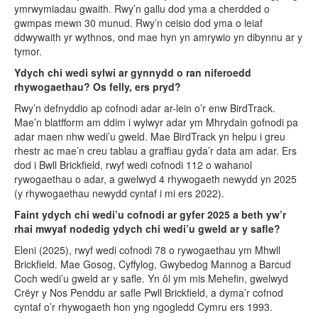
ymrwymiadau gwaith. Rwy’n gallu dod yma a cherdded o
gwmpas mewn 30 munud. Rwy’n ceisio dod yma o leiaf
ddwywaith yr wythnos, ond mae hyn yn amrywio yn dibynnu ar y
tymor.
Ydych chi wedi sylwi ar gynnydd o ran niferoedd
rhywogaethau? Os felly, ers pryd?
Rwy’n defnyddio ap cofnodi adar ar-lein o’r enw BirdTrack.
Mae’n blatfform am ddim i wylwyr adar ym Mhrydain gofnodi pa
adar maen nhw wedi’u gweld. Mae BirdTrack yn helpu i greu
rhestr ac mae’n creu tablau a graffiau gyda’r data am adar. Ers
dod i Bwll Brickfield, rwyf wedi cofnodi 112 o wahanol
rywogaethau o adar, a gwelwyd 4 rhywogaeth newydd yn 2025
(y rhywogaethau newydd cyntaf i mi ers 2022).
Faint ydych chi wedi’u cofnodi ar gyfer 2025 a beth yw’r
rhai mwyaf nodedig ydych chi wedi’u gweld ar y safle?
Eleni (2025), rwyf wedi cofnodi 78 o rywogaethau ym Mhwll
Brickfield. Mae Gosog, Cyffylog, Gwybedog Mannog a Barcud
Coch wedi’u gweld ar y safle. Yn ôl ym mis Mehefin, gwelwyd
Crëyr y Nos Penddu ar safle Pwll Brickfield, a dyma’r cofnod
cyntaf o’r rhywogaeth hon yng ngogledd Cymru ers 1993.