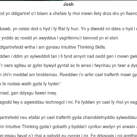
Josh
n ddigartref o’r blaen a chefais fy rhoi mewn llety dros dro yn flaeno
b, yn ceisio dod o hyd i fy fflat fy hun. Yn y diwedd mi ddes o hyd i u
 ynddo ac roedd yn awyddus i ysgrifennu’r bennod yn ei stori.
igartrefedd wrtha i am gyrsiau Intuitive Thinking Skills.
 ddim yn sylweddoli tan i fi fynd arnynt nad oedd gen i mewn gwirioned
r cwrs sgiliau ar gyfer bywyd gyntaf ac fe wnes i fwynhau yn fawr a dy
ch chi’n meddwl am broblemau. Roeddwn i’n arfer cael trafferth mawr g
y fe nodais waith gyda fy hyder.”
niad, gan ddysgu llawer mwy.
dd fwy o agweddau technegol i mi. Fe fyddwn yn cael fy rhoi yn esgidiau
igartrefedd neu efallai yn cael trafferth gyda chamddefnyddio sylweddau
tîm Intuitive Thinking gyda’r gobaith y byddai’r cynllun wedyn yn arwain
 eisiau fwyaf o’r rhai a gafodd eu cynnig i mi. Fe ddysgais i roi areit