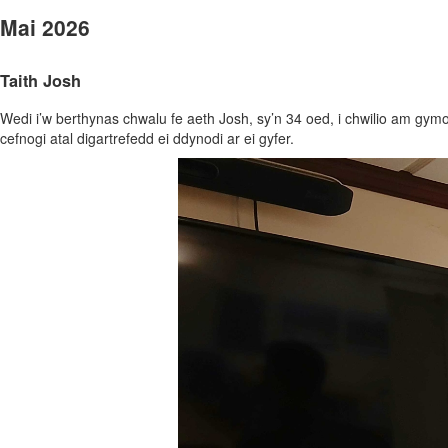
Mai 2026
Taith Josh
Wedi i’w berthynas chwalu fe aeth Josh, sy’n 34 oed, i chwilio am g
cefnogi atal digartrefedd ei ddynodi ar ei gyfer.