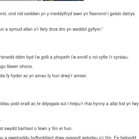
rol, ond nid oeddwn yn y meddylfryd iawn yn flaenorol i geisio datrys
n a symud allan o’r llety dros dro yn weddol gyflym.”
d ddim byd i’w golli a phopeth i’w ennill o roi cyfle i’r cyrsiau.
sgu llawer ohono.
yda fy hyder ac yn amau fy hun drwy’r amser.
 pobl eraill ac fe ddysgais sut i helpu’r rhai hynny a allai fod yn fwy
.
 at swydd barhaol o fewn y tîm ei hun.
hiau a gweinyddu hyfforddiant drwy gysgodi aelodau o’r tîm. Fe helpodd