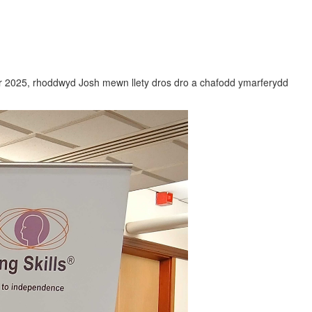
or 2025, rhoddwyd Josh mewn llety dros dro a chafodd ymarferydd