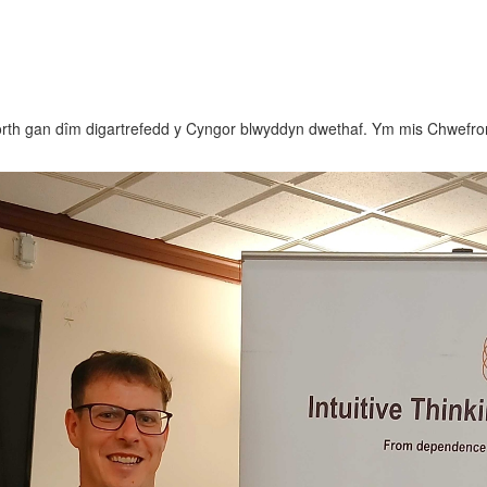
ymorth gan dîm digartrefedd y Cyngor blwyddyn dwethaf. Ym mis Chwefr