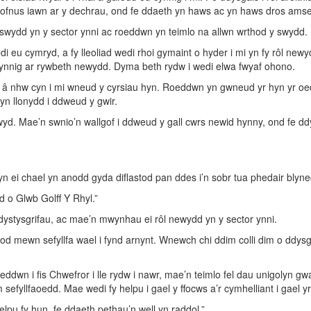
yn ofnus iawn ar y dechrau, ond fe ddaeth yn haws ac yn haws dros amse
 swydd yn y sector ynni ac roeddwn yn teimlo na allwn wrthod y swydd.
 eu cymryd, a fy lleoliad wedi rhoi gymaint o hyder i mi yn fy rôl new
i cynnig ar rywbeth newydd. Dyma beth rydw i wedi elwa fwyaf ohono.
 â nhw cyn i mi wneud y cyrsiau hyn. Roeddwn yn gwneud yr hyn yr oe
yn llonydd i ddweud y gwir.
mywyd. Mae’n swnio’n wallgof i ddweud y gall cwrs newid hynny, ond fe d
ei chael yn anodd gyda diflastod pan ddes i’n sobr tua phedair blyned
d o Glwb Golff Y Rhyl.”
 dystysgrifau, ac mae’n mwynhau ei rôl newydd yn y sector ynni.
i fod mewn sefyllfa wael i fynd arnynt. Wnewch chi ddim colli dim o ddy
ddwn i fis Chwefror i lle rydw i nawr, mae’n teimlo fel dau unigolyn g
fyllfaoedd. Mae wedi fy helpu i gael y ffocws a’r cymhelliant i gael yr 
elpu fy hun, fe ddaeth pethau’n well yn raddol.”