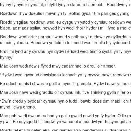
hynny fy hyder gymaint, sefyll i fyny a siarad o flaen pobl. Roeddwn 
Roeddwn rhyw ddeufis i mewn yn fy lleoliad gyda’r tîm pan ges gynnig
Roedd y sgiliau roeddwn wedi eu dysgu yn ystod y cyrsiau roeddwn wedi
blaen, ac mae’r sgiliau newydd hyn wedi rhoi’r hyder i mi i fynd a rho
Roeddwn wedi arfer parhau i wneud y pethau yr oeddwn yn gyfforddus
un canlyniadau. Roeddwn yn teimlo fel mod i wedi treulio blynyddoedd 
Ers i mi fynd ar y cyrsiau hyn dydw i erioed wedi teimlo cystal yn fy 
hynny.”
Mae Josh wedi dewis ffyrdd mwy cadarnhaol o dreulio’r amser.
“Rydw i wedi gwneud dewisiadau iachach yn fy mywyd nawr, roeddwn yn 
Fe ddechreuais i chwarae golff a mynd i’r gampfa. Rydw i nawr yn aelo
Mae Josh nawr wedi graddio o’r cyrsiau Intuitive Thinking gyda nifer o
“Dwi’n credu y byddai’r cyrsiau hyn o fudd i bawb; does dim rhaid i ch
mynd i elwa ohono.
Mae pobl wedi dweud eu bod yn gallu gweld newid yn fy hyder. O lle roe
y gwir. Fe ddysgodd fi i feddwl yn wahanol a meddwl yn rhesymegol am se
Roedd fel effaith pelen eira, cyn gynted ag y penderfynais i ddechrau h