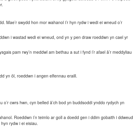
r.
ydd. Mae’r swydd hon mor wahanol i’r hyn rydw i wedi ei wneud o’r
ddwn i wastad wedi ei wneud, ond yn y pen draw roeddwn yn cael yr
dysgais pam rwy’n meddwl am bethau a sut i fynd i’r afael â’r meddyliau
d yn ôl, roeddwn i angen elfennau eraill.
sgu o’r cwrs hwn, cyn belled â’ch bod yn buddsoddi ynddo rydych yn
wahanol. Roeddwn i’n teimlo ar goll a doedd gen i ddim gobaith i ddweud
hyn rydw i ei eisiau.