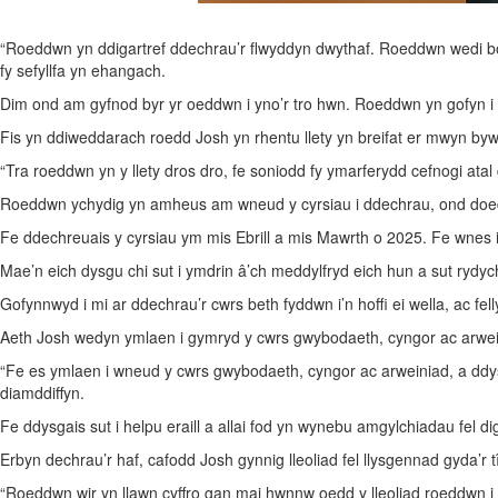
“Roeddwn yn ddigartref ddechrau’r flwyddyn dwythaf. Roeddwn wedi bod y
fy sefyllfa yn ehangach.
Dim ond am gyfnod byr yr oeddwn i yno’r tro hwn. Roeddwn yn gofyn i baw
Fis yn ddiweddarach roedd Josh yn rhentu llety yn breifat er mwyn byw
“Tra roeddwn yn y llety dros dro, fe soniodd fy ymarferydd cefnogi atal d
Roeddwn ychydig yn amheus am wneud y cyrsiau i ddechrau, ond doeddwn i
Fe ddechreuais y cyrsiau ym mis Ebrill a mis Mawrth o 2025. Fe wnes i’
Mae’n eich dysgu chi sut i ymdrin â’ch meddylfryd eich hun a sut rydy
Gofynnwyd i mi ar ddechrau’r cwrs beth fyddwn i’n hoffi ei wella, ac fell
Aeth Josh wedyn ymlaen i gymryd y cwrs gwybodaeth, cyngor ac arwei
“Fe es ymlaen i wneud y cwrs gwybodaeth, cyngor ac arweiniad, a ddysgo
diamddiffyn.
Fe ddysgais sut i helpu eraill a allai fod yn wynebu amgylchiadau fel d
Erbyn dechrau’r haf, cafodd Josh gynnig lleoliad fel llysgennad gyda’r 
“Roeddwn wir yn llawn cyffro gan mai hwnnw oedd y lleoliad roeddwn i ei