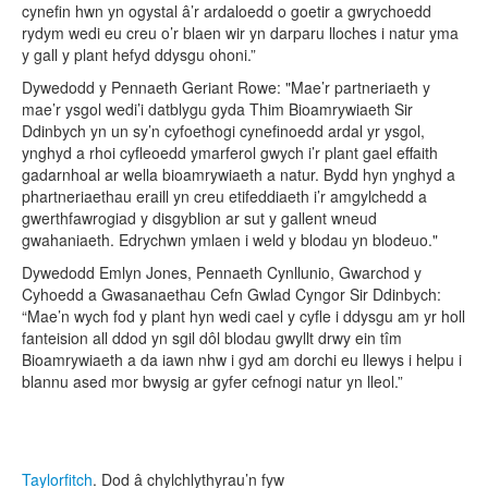
cynefin hwn yn ogystal â’r ardaloedd o goetir a gwrychoedd
rydym wedi eu creu o’r blaen wir yn darparu lloches i natur yma
y gall y plant hefyd ddysgu ohoni.”
Dywedodd y Pennaeth Geriant Rowe: "Mae’r partneriaeth y
mae’r ysgol wedi’i datblygu gyda Thim Bioamrywiaeth Sir
Ddinbych yn un sy’n cyfoethogi cynefinoedd ardal yr ysgol,
ynghyd a rhoi cyfleoedd ymarferol gwych i’r plant gael effaith
gadarnhoal ar wella bioamrywiaeth a natur. Bydd hyn ynghyd a
phartneriaethau eraill yn creu etifeddiaeth i’r amgylchedd a
gwerthfawrogiad y disgyblion ar sut y gallent wneud
gwahaniaeth. Edrychwn ymlaen i weld y blodau yn blodeuo."
Dywedodd Emlyn Jones, Pennaeth Cynllunio, Gwarchod y
Cyhoedd a Gwasanaethau Cefn Gwlad Cyngor Sir Ddinbych:
“Mae’n wych fod y plant hyn wedi cael y cyfle i ddysgu am yr holl
fanteision all ddod yn sgil dôl blodau gwyllt drwy ein tîm
Bioamrywiaeth a da iawn nhw i gyd am dorchi eu llewys i helpu i
blannu ased mor bwysig ar gyfer cefnogi natur yn lleol.”
Taylorfitch
. Dod â chylchlythyrau’n fyw