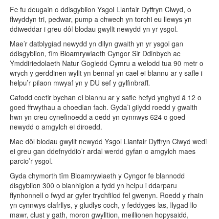
Fe fu deugain o ddisgyblion Ysgol Llanfair Dyffryn Clwyd, o
flwyddyn tri, pedwar, pump a chwech yn torchi eu llewys yn
ddiweddar i greu dôl blodau gwyllt newydd yn yr ysgol.
Mae’r datblygiad newydd yn dilyn gwaith yn yr ysgol gan
ddisgyblion, tîm Bioamrywiaeth Cyngor Sir Ddinbych ac
Ymddiriedolaeth Natur Gogledd Cymru a welodd tua 90 metr o
wrych y gerddinen wyllt yn bennaf yn cael ei blannu ar y safle i
helpu’r pilaon mwyaf yn y DU sef y gylfinbraff.
Cafodd coetir bychan ei blannu ar y safle hefyd ynghyd â 12 o
goed ffrwythau a choedlan fach. Gyda’i gilydd roedd y gwaith
hwn yn creu cynefinoedd a oedd yn cynnwys 624 o goed
newydd o amgylch ei diroedd.
Mae dôl blodau gwyllt newydd Ysgol Llanfair Dyffryn Clwyd wedi
ei greu gan ddefnyddio’r ardal werdd gyfan o amgylch maes
parcio’r ysgol.
Gyda chymorth tîm Bioamrywiaeth y Cyngor fe blannodd
disgyblion 300 o blanhigion a fydd yn helpu i ddarparu
ffynhonnell o fwyd ar gyfer trychfilod fel gwenyn. Roedd y rhain
yn cynnwys clafrllys, y gludlys coch, y feddyges las, llygad llo
mawr, clust y gath, moron gwylltion, meillionen hopysaidd,