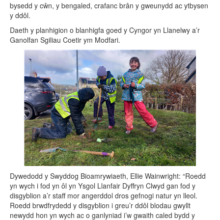
bysedd y cŵn, y bengaled, crafanc brân y gweunydd ac ytbysen
y ddôl.
Daeth y planhigion o blanhigfa goed y Cyngor yn Llanelwy a’r
Ganolfan Sgiliau Coetir ym Modfari.
Dywedodd y Swyddog Bioamrywiaeth, Ellie Wainwright: “Roedd
yn wych i fod yn ôl yn Ysgol Llanfair Dyffryn Clwyd gan fod y
disgyblion a’r staff mor angerddol dros gefnogi natur yn lleol.
Roedd brwdfrydedd y disgyblion i greu’r ddôl blodau gwyllt
newydd hon yn wych ac o ganlyniad i’w gwaith caled bydd y