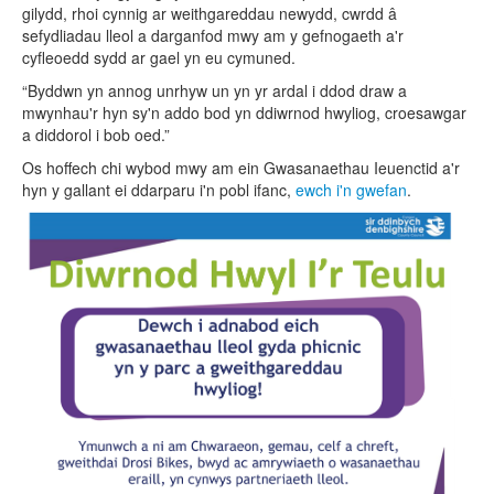
gilydd, rhoi cynnig ar weithgareddau newydd, cwrdd â
sefydliadau lleol a darganfod mwy am y gefnogaeth a'r
cyfleoedd sydd ar gael yn eu cymuned.
“Byddwn yn annog unrhyw un yn yr ardal i ddod draw a
mwynhau'r hyn sy'n addo bod yn ddiwrnod hwyliog, croesawgar
a diddorol i bob oed.”
Os hoffech chi wybod mwy am ein Gwasanaethau Ieuenctid a'r
hyn y gallant ei ddarparu i'n pobl ifanc,
ewch i'n gwefan
.