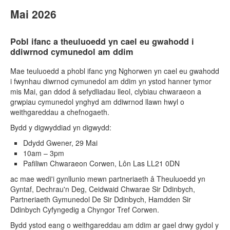
Mai 2026
Pobl ifanc a theuluoedd yn cael eu gwahodd i
ddiwrnod cymunedol am ddim
Mae teuluoedd a phobl ifanc yng Nghorwen yn cael eu gwahodd
i fwynhau diwrnod cymunedol am ddim yn ystod hanner tymor
mis Mai, gan ddod â sefydliadau lleol, clybiau chwaraeon a
grwpiau cymunedol ynghyd am ddiwrnod llawn hwyl o
weithgareddau a chefnogaeth.
Bydd y digwyddiad yn digwydd:
Ddydd Gwener, 29 Mai
10am – 3pm
Pafiliwn Chwaraeon Corwen, Lôn Las LL21 0DN
ac mae wedi'i gynllunio mewn partneriaeth â Theuluoedd yn
Gyntaf, Dechrau'n Deg, Ceidwaid Chwarae Sir Ddinbych,
Partneriaeth Gymunedol De Sir Ddinbych, Hamdden Sir
Ddinbych Cyfyngedig a Chyngor Tref Corwen.
Bydd ystod eang o weithgareddau am ddim ar gael drwy gydol y