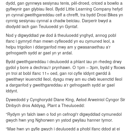
dydd, gan gynnwys sesiynau tenis, pêl-droed, criced a bowlio a
gyflwynir gan glybiau lleol. Bydd Little Learning Company hefyd
yn cynnal gweithgareddau celf a chrefft, tra bydd Drosi Bikes yn
cynnig sesiynau cynnal a chadw beiciau. Darperir bwyd a
diodydd iach gan Teuluoedd yn Gyntaf.
Nod y digwyddiad yw dod â theuluoedd ynghyd, annog pobl
ifanc i gymryd rhan mewn cyfleoedd yn eu cymuned leol, a
helpu trigolion i ddarganfod mwy am y gwasanaethau a'r
gefnogaeth sydd ar gael yn yr ardal.
Bydd gweithgareddau i deuluoedd a phlant iau yn rhedeg drwy
gydol y bore a dechrau'r prynhawn. O 1pm – 3pm, bydd y ffocws
yn troi at bobl ifanc 11+ oed, gan roi cyfle iddynt gwrdd â
gweithwyr ieuenctid lleol, dysgu mwy am eu clwb ieuenctid lleol
a darganfod y gweithgareddau a'r gefnogaeth sydd ar gael
iddynt.
Dywedodd y Cynghorydd Diane King, Aelod Arweiniol Cyngor Sir
Dinbych dros Addysg, Plant a Theuluoedd:
“Rydym yn falch iawn o fod yn cefnogi'r digwyddiad cymunedol
gwych hwn yng Nghorwen yn ystod gwyliau hanner tymor.
“Mae hwn yn gyfle gwych i deuluoedd a phobl ifanc ddod at ei