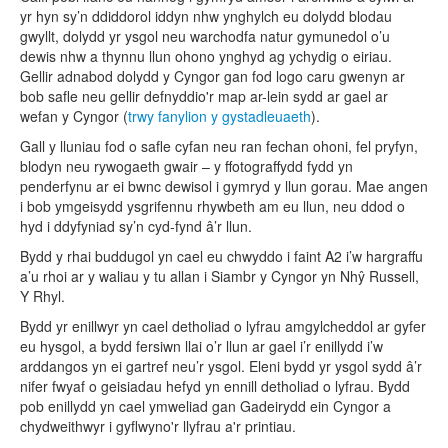
yr hyn sy’n ddiddorol iddyn nhw ynghylch eu dolydd blodau
gwyllt, dolydd yr ysgol neu warchodfa natur gymunedol o’u
dewis nhw a thynnu llun ohono ynghyd ag ychydig o eiriau.
Gellir adnabod dolydd y Cyngor gan fod logo caru gwenyn ar
bob safle neu gellir defnyddio'r map ar-lein sydd ar gael ar
wefan y Cyngor (
trwy fanylion y gystadleuaeth
).
Gall y lluniau fod o safle cyfan neu ran fechan ohoni, fel pryfyn,
blodyn neu rywogaeth gwair – y ffotograffydd fydd yn
penderfynu ar ei bwnc dewisol i gymryd y llun gorau. Mae angen
i bob ymgeisydd ysgrifennu rhywbeth am eu llun, neu ddod o
hyd i ddyfyniad sy’n cyd-fynd â’r llun.
Bydd y rhai buddugol yn cael eu chwyddo i faint A2 i’w hargraffu
a’u rhoi ar y waliau y tu allan i Siambr y Cyngor yn Nhŷ Russell,
Y Rhyl.
Bydd yr enillwyr yn cael detholiad o lyfrau amgylcheddol ar gyfer
eu hysgol, a bydd fersiwn llai o’r llun ar gael i’r enillydd i’w
arddangos yn ei gartref neu’r ysgol. Eleni bydd yr ysgol sydd â’r
nifer fwyaf o geisiadau hefyd yn ennill detholiad o lyfrau. Bydd
pob enillydd yn cael ymweliad gan Gadeirydd ein Cyngor a
chydweithwyr i gyflwyno'r llyfrau a'r printiau.