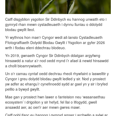
Caiff disgyblion ysgolion Sir Ddinbych eu hannog unwaith eto i
gymryd rhan mewn cystadleuaeth i dynnu lluniau o ddolydd
blodau gwyllt lleol.
Yr wythnos hon mae'r Cyngor wedi ail-lansio Cystadleuaeth
Ffotograffiaeth Dolydd Blodau Gwyllt i Ysgolion ar gyfer 2026
wrth i flodau eleni ddechrau blodeuo.
Yn 2019, gwnaeth Cyngor Sir Ddinbych ddatgan argyfwng
hinsawdd a natur a’r nod oedd mynd i’r afael â newid hinsawdd
a cholli bioamrywiaeth.
Un o'r camau cyntaf oedd dechrau rheoli rhywfaint o laswelltir y
Cyngor i greu dolydd blodau gwyllt ledled y sir. Nod y prosiect
yw adfer ac ehangu’r cynefinoedd sydd ar gael yn y sir i bryfed
peillio a bywyd gwyllt.
Mae gan y prosiect hwn lawer o fanteision neu ‘wasanaethau
ecosystem’ i drigolion y sir hefyd, fel llai o lifogydd, gwell
ansawdd aer, ac oeri’r aer mewn gwres mawr.
Caiff pobl ifanc eu hannog i gymryd amser i archwilio a sylwi ar