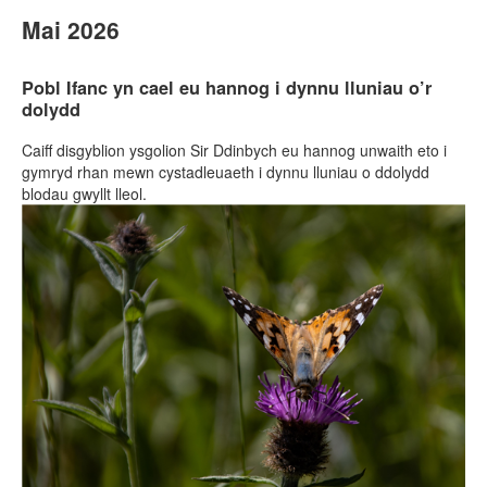
Mai 2026
Pobl Ifanc yn cael eu hannog i dynnu lluniau o’r
dolydd
Caiff disgyblion ysgolion Sir Ddinbych eu hannog unwaith eto i
gymryd rhan mewn cystadleuaeth i dynnu lluniau o ddolydd
blodau gwyllt lleol.