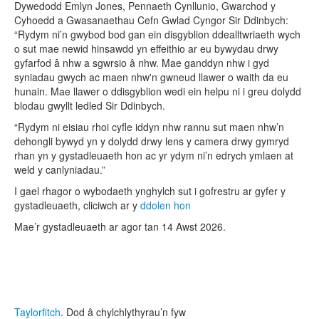
Dywedodd Emlyn Jones, Pennaeth Cynllunio, Gwarchod y
Cyhoedd a Gwasanaethau Cefn Gwlad Cyngor Sir Ddinbych:
“Rydym ni’n gwybod bod gan ein disgyblion ddealltwriaeth wych
o sut mae newid hinsawdd yn effeithio ar eu bywydau drwy
gyfarfod â nhw a sgwrsio â nhw. Mae ganddyn nhw i gyd
syniadau gwych ac maen nhw'n gwneud llawer o waith da eu
hunain. Mae llawer o ddisgyblion wedi ein helpu ni i greu dolydd
blodau gwyllt ledled Sir Ddinbych.
“Rydym ni eisiau rhoi cyfle iddyn nhw rannu sut maen nhw’n
dehongli bywyd yn y dolydd drwy lens y camera drwy gymryd
rhan yn y gystadleuaeth hon ac yr ydym ni’n edrych ymlaen at
weld y canlyniadau.”
I gael rhagor o wybodaeth ynghylch sut i gofrestru ar gyfer y
gystadleuaeth, cliciwch ar y
ddolen hon
Mae’r gystadleuaeth ar agor tan 14 Awst 2026.
Taylorfitch
. Dod â chylchlythyrau’n fyw