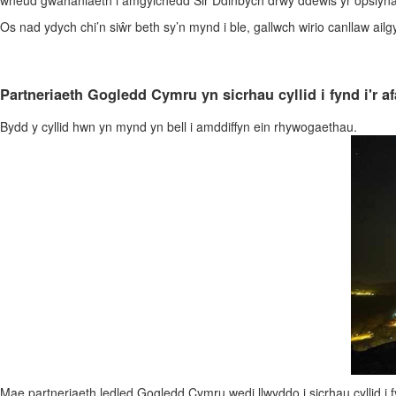
wneud gwahaniaeth i amgylchedd Sir Ddinbych drwy ddewis yr opsiynau 
Os nad ydych chi’n siŵr beth sy’n mynd i ble, gallwch wirio canllaw ailg
Partneriaeth Gogledd Cymru yn sicrhau cyllid i fynd i'r afa
Bydd y cyllid hwn yn mynd yn bell i amddiffyn ein rhywogaethau.
Mae partneriaeth ledled Gogledd Cymru wedi llwyddo i sicrhau cyllid i f