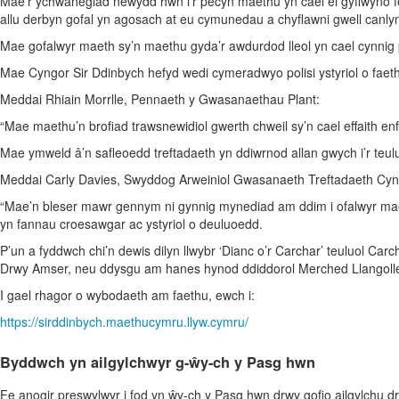
Mae’r ychwanegiad newydd hwn i’r pecyn maethu yn cael ei gyflwyno fe
allu derbyn gofal yn agosach at eu cymunedau a chyflawni gwell canly
Mae gofalwyr maeth sy’n maethu gyda’r awdurdod lleol yn cael cynnig 
Mae Cyngor Sir Ddinbych hefyd wedi cymeradwyo polisi ystyriol o faeth
Meddai Rhiain Morrlle, Pennaeth y Gwasanaethau Plant:
“Mae maethu’n brofiad trawsnewidiol gwerth chweil sy’n cael effaith enf
Mae ymweld â’n safleoedd treftadaeth yn ddiwrnod allan gwych i’r teul
Meddai Carly Davies, Swyddog Arweiniol Gwasanaeth Treftadaeth Cyn
“Mae’n bleser mawr gennym ni gynnig mynediad am ddim i ofalwyr maeth 
yn fannau croesawgar ac ystyriol o deuluoedd.
P’un a fyddwch chi’n dewis dilyn llwybr ‘Dianc o’r Carchar’ teuluol Ca
Drwy Amser, neu ddysgu am hanes hynod ddiddorol Merched Llangollen
I gael rhagor o wybodaeth am faethu, ewch i:
https://sirddinbych.maethucymru.llyw.cymru/
Byddwch yn ailgylchwyr g-ŵy-ch y Pasg hwn
Fe anogir preswylwyr i fod yn ŵy-ch y Pasg hwn drwy gofio ailgylchu dr