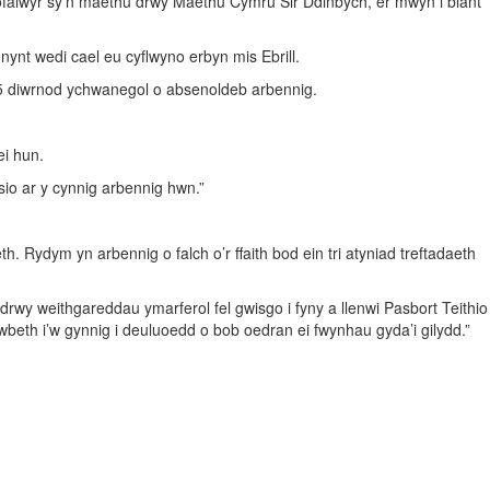
ofalwyr sy’n maethu drwy Maethu Cymru Sir Ddinbych, er mwyn i blant
ynt wedi cael eu cyflwyno erbyn mis Ebrill.
l 5 diwrnod ychwanegol o absenoldeb arbennig.
ei hun.
io ar y cynnig arbennig hwn.”
ydym yn arbennig o falch o’r ffaith bod ein tri atyniad treftadaeth
drwy weithgareddau ymarferol fel gwisgo i fyny a llenwi Pasbort Teithio
h i’w gynnig i deuluoedd o bob oedran ei fwynhau gyda’i gilydd.”