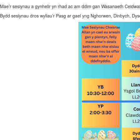
Mae’r sesiynau a gynhelir yn rhad ac am ddim gan Wasanaeth Ceidwai
Bydd sesiynau dros wyliau’r Pasg ar gael yng Nghorwen, Dinbych, Dyser