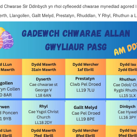
d Chwarae Sir Ddinbych yn rhoi cyfleoedd chwarae mynediad agored i 
th, Llangollen, Gallt Melyd, Prestatyn, Rhuddlan, Y Rhyl, Rhuthun a L