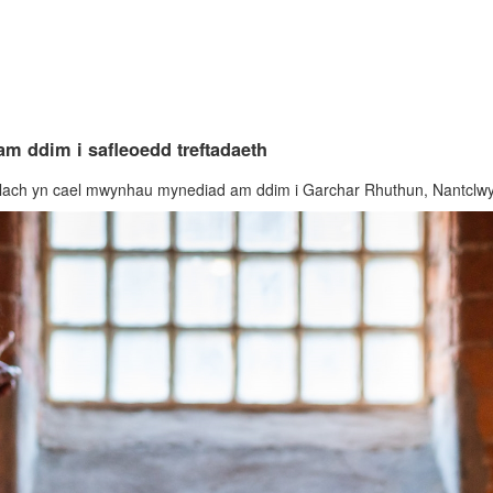
m ddim i safleoedd treftadaeth
llach yn cael mwynhau mynediad am ddim i Garchar Rhuthun, Nantclwy