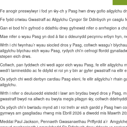
Fe anogir preswylwyr i fod yn ŵy-ch y Pasg hwn drwy gofio ailgylchu dr
Fe fydd criwiau Gwastraff ac Ailgylchu Cyngor Sir Ddinbych yn casglu fe
Gan ei bod hi’n gyfnod o ddathlu drwy gyfnewid nifer o anrhegion a ch
Mae nifer o wyau Pasg yn dod â llai o ddeunydd pecynnu erbyn hyn, n
Wrth i chi fwynhau’r wyau siocled dros y Pasg, cofiwch wasgu’r blycha
ailgylchu blychau eich wyau Pasg, rydych chi’n cefnogi ffordd gynaliad
stepen eich drws.
Cofiwch, pan fyddwch chi wedi agor eich wyau Pasg, fe ellir ailgylchu mw
wedi’i lamineiddio ac fe ddylid ei roi yn y bin ar gyfer gwastraff na ellir e
Os ydych chi wedi derbyn cardiau Pasg eleni, fe ellir ailgylchu’r rhain g
ailgylchu.
Wrth i nifer o deuluoedd eistedd i lawr am brydau bwyd dros y Pasg, m
gwastraff bwyd na allwch eu bwyta megis plisgyn ŵy, cofiwch ddefnyddi
Os ydych chi’n bwriadu mynd ati i roi trefn ar eich gardd y Pasg hwn c
gymwys am gasgliadau rhwng mis Ebrill 2026 a diwedd mis Mawrth 20
Meddai Paul Jackson, Pennaeth Gwasanaethau Priffyrdd a’r Amgylchedd: