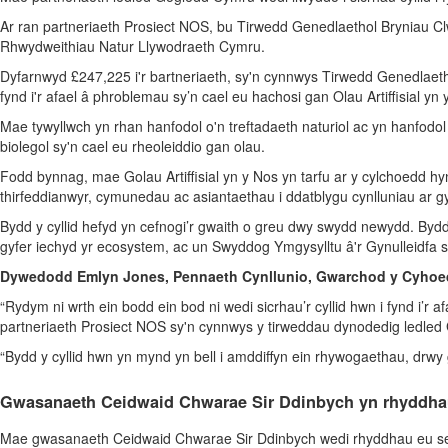
Ar ran partneriaeth Prosiect NOS, bu Tirwedd Genedlaethol Bryniau Cl
Rhwydweithiau Natur Llywodraeth Cymru.
Dyfarnwyd £247,225 i'r bartneriaeth, sy'n cynnwys Tirwedd Genedlaet
fynd i'r afael â phroblemau sy’n cael eu hachosi gan Olau Artiffisial
Mae tywyllwch yn rhan hanfodol o'n treftadaeth naturiol ac yn hanfodol
biolegol sy'n cael eu rheoleiddio gan olau.
Fodd bynnag, mae Golau Artiffisial yn y Nos yn tarfu ar y cylchoedd hy
thirfeddianwyr, cymunedau ac asiantaethau i ddatblygu cynlluniau ar gy
Bydd y cyllid hefyd yn cefnogi’r gwaith o greu dwy swydd newydd. Bydd
gyfer iechyd yr ecosystem, ac un Swyddog Ymgysylltu â'r Gynulleidfa
Dywedodd Emlyn Jones, Pennaeth Cynllunio, Gwarchod y Cyhoe
“Rydym ni wrth ein bodd ein bod ni wedi sicrhau’r cyllid hwn i fynd i’r
partneriaeth Prosiect NOS sy'n cynnwys y tirweddau dynodedig ledle
“Bydd y cyllid hwn yn mynd yn bell i amddiffyn ein rhywogaethau, drwy g
Gwasanaeth Ceidwaid Chwarae Sir Ddinbych yn rhyddhau
Mae gwasanaeth Ceidwaid Chwarae Sir Ddinbych wedi rhyddhau eu sesi