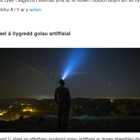
cywir i ailgylchu’r eitemau yma ac fe hoffwn i ddiolch iddynt am eu 
ylchu A i Y ar y
wefan
.
el â llygredd golau artiffisial
ynd i'r afael ag effeithiau ecolegol golau artiffisial ar draws tirwedda