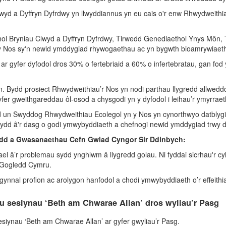
wyd a Dyffryn Dyfrdwy yn llwyddiannus yn eu cais o'r enw Rhwydweithia
hol Bryniau Clwyd a Dyffryn Dyfrdwy, Tirwedd Genedlaethol Ynys Môn, 
 yn y Nos sy'n newid ymddygiad rhywogaethau ac yn bygwth bioamrywiaet
 ar gyfer dyfodol dros 30% o fertebriaid a 60% o infertebratau, gan fod
n. Bydd prosiect Rhwydweithiau’r Nos yn nodi parthau llygredd allweddo
fer gweithgareddau ôl-osod a chysgodi yn y dyfodol i leihau’r ymyrraet
 un Swyddog Rhwydweithiau Ecolegol yn y Nos yn cynorthwyo datblygiad 
 sydd â'r dasg o godi ymwybyddiaeth a chefnogi newid ymddygiad trwy 
dd a Gwasanaethau Cefn Gwlad Cyngor Sir Ddinbych:
 afael â’r problemau sydd ynghlwm â llygredd golau. Ni fyddai sicrhau'r 
d Gogledd Cymru.
ynnal profion ac arolygon hanfodol a chodi ymwybyddiaeth o’r effeithiau 
 sesiynau ‘Beth am Chwarae Allan’ dros wyliau’r Pasg
ynau ‘Beth am Chwarae Allan’ ar gyfer gwyliau’r Pasg.