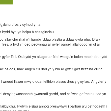
ilgylchu dros y cyfnod yma.
a bydd hyn yn helpu â chasgliadau.
modd ailgylchu rhai o’r hambyrddau plastig a ddaw gyda nhw. Drwy
fres, a hyd yn oed pecynnau ar gyfer parseli allai ddod yn ôl ar
ar gyfer ffoil. Os bydd yn ailagor ar ôl ei wasgu’n belen mae’r deunydd
 ac os oes, mae angen eu rhoi yn y bin ar gyfer gwastraff na ellir ei
 i wneud llawer mwy o ddanteithion blasus dros y gwyliau. Ar gyfer y
ol drwy’r gwasanaeth gwastraff gardd, ond cofiwch gofrestru i fod yn
ailgylchu. Rydym eisiau annog preswylwyr i barhau â’u cefnogaeth i