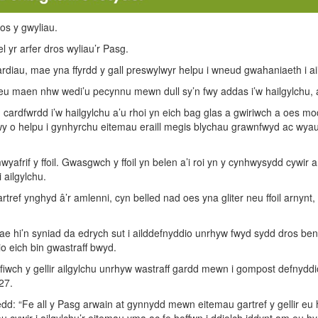
os y gwyliau.
l yr arfer dros wyliau’r Pasg.
ardiau, mae yna ffyrdd y gall preswylwyr helpu i wneud gwahaniaeth i a
eu maen nhw wedi’u pecynnu mewn dull sy’n fwy addas i’w hailgylchu, 
u cardfwrdd i’w hailgylchu a’u rhoi yn eich bag glas a gwiriwch a oes 
wy o helpu i gynhyrchu eitemau eraill megis blychau grawnfwyd ac wyau f
yafrif y ffoil. Gwasgwch y ffoil yn belen a’i roi yn y cynhwysydd cywir 
i ailgylchu.
artref ynghyd â’r amlenni, cyn belled nad oes yna gliter neu ffoil arnynt,
ae hi’n syniad da edrych sut i ailddefnyddio unrhyw fwyd sydd dros ben
o eich bin gwastraff bwyd.
ofiwch y gellir ailgylchu unrhyw wastraff gardd mewn i gompost defnyddi
27.
 “Fe all y Pasg arwain at gynnydd mewn eitemau gartref y gellir eu h