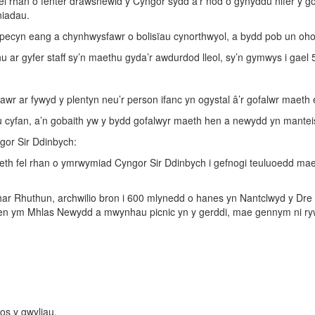
l rhan o fenter drawsnewid y Cyngor sydd â’r nod o gynyddu nifer y g
niadau.
pecyn eang a chynhwysfawr o bolisïau cynorthwyol, a bydd pob un ohon
u ar gyfer staff sy’n maethu gyda’r awdurdod lleol, sy’n gymwys i gae
awr ar fywyd y plentyn neu’r person ifanc yn ogystal â’r gofalwr maeth 
u cyfan, a’n gobaith yw y bydd gofalwyr maeth hen a newydd yn manteis
gor Sir Ddinbych:
fel rhan o ymrwymiad Cyngor Sir Ddinbych i gefnogi teuluoedd maeth. R
rchar Rhuthun, archwilio bron i 600 mlynedd o hanes yn Nantclwyd y Dre 
 ym Mhlas Newydd a mwynhau picnic yn y gerddi, mae gennym ni rywbet
os y gwyliau.