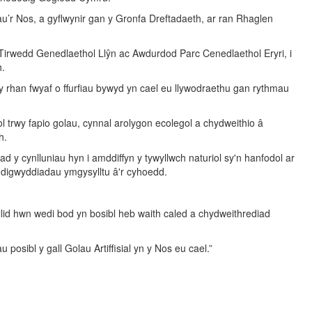
u’r Nos, a gyflwynir gan y Gronfa Dreftadaeth, ar ran Rhaglen
Tirwedd Genedlaethol Llŷn ac Awdurdod Parc Cenedlaethol Eryri, i
h.
 y rhan fwyaf o ffurfiau bywyd yn cael eu llywodraethu gan rythmau
l trwy fapio golau, cynnal arolygon ecolegol a chydweithio â
h.
y cynlluniau hyn i amddiffyn y tywyllwch naturiol sy'n hanfodol ar
ddigwyddiadau ymgysylltu â'r cyhoedd.
cyllid hwn wedi bod yn bosibl heb waith caled a chydweithrediad
posibl y gall Golau Artiffisial yn y Nos eu cael.”