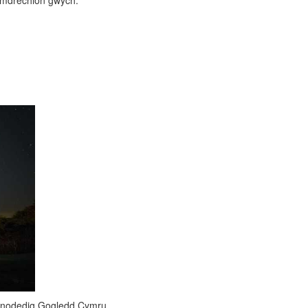
hymdrechion gwych.”
u dynodedig Gogledd Cymru.