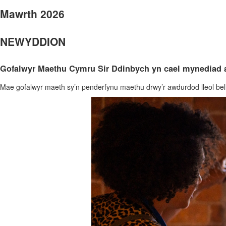
Mawrth 2026
NEWYDDION
Gofalwyr Maethu Cymru Sir Ddinbych yn cael mynediad a
Mae gofalwyr maeth sy’n penderfynu maethu drwy’r awdurdod lleol be