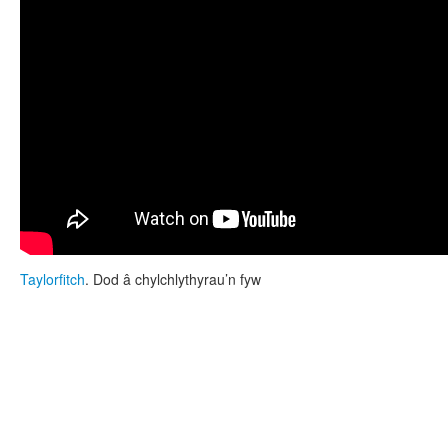
Taylorfitch
. Dod â chylchlythyrau’n fyw