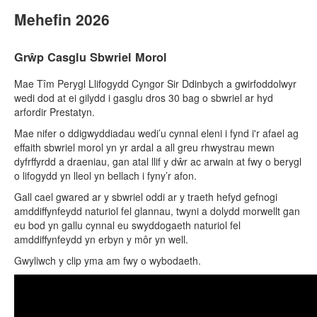
Mehefin 2026
Grŵp Casglu Sbwriel Morol
Mae Tîm Perygl Llifogydd Cyngor Sir Ddinbych a gwirfoddolwyr
wedi dod at ei gilydd i gasglu dros 30 bag o sbwriel ar hyd
arfordir Prestatyn.
Mae nifer o ddigwyddiadau wedi’u cynnal eleni i fynd i'r afael ag
effaith sbwriel morol yn yr ardal a all greu rhwystrau mewn
dyfrffyrdd a draeniau, gan atal llif y dŵr ac arwain at fwy o berygl
o lifogydd yn lleol yn bellach i fyny’r afon.
Gall cael gwared ar y sbwriel oddi ar y traeth hefyd gefnogi
amddiffynfeydd naturiol fel glannau, twyni a dolydd morwellt gan
eu bod yn gallu cynnal eu swyddogaeth naturiol fel
amddiffynfeydd yn erbyn y môr yn well.
Gwyliwch y clip yma am fwy o wybodaeth.