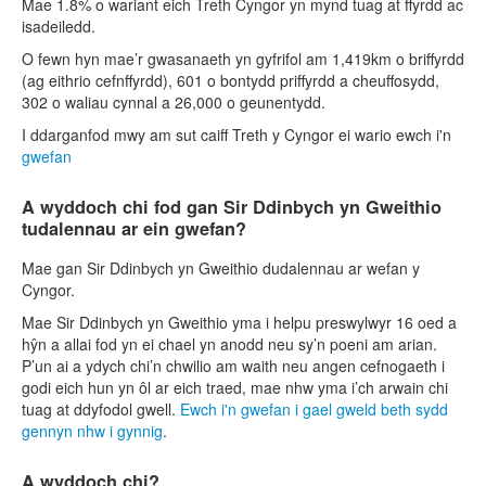
Mae 1.8% o wariant eich Treth Cyngor yn mynd tuag at ffyrdd ac
isadeiledd.
O fewn hyn mae’r gwasanaeth yn gyfrifol am 1,419km o briffyrdd
(ag eithrio cefnffyrdd), 601 o bontydd priffyrdd a cheuffosydd,
302 o waliau cynnal a 26,000 o geunentydd.
I ddarganfod mwy am sut caiff Treth y Cyngor ei wario ewch i'n
gwefan
A wyddoch chi fod gan Sir Ddinbych yn Gweithio
tudalennau ar ein gwefan?
Mae gan Sir Ddinbych yn Gweithio dudalennau ar wefan y
Cyngor.
Mae Sir Ddinbych yn Gweithio yma i helpu preswylwyr 16 oed a
hŷn a allai fod yn ei chael yn anodd neu sy’n poeni am arian.
P’un ai a ydych chi’n chwilio am waith neu angen cefnogaeth i
godi eich hun yn ôl ar eich traed, mae nhw yma i’ch arwain chi
tuag at ddyfodol gwell.
Ewch i'n gwefan i gael gweld beth sydd
gennyn nhw i gynnig
.
A wyddoch chi?