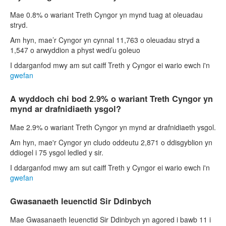
Mae 0.8% o wariant Treth Cyngor yn mynd tuag at oleuadau
stryd.
Am hyn, mae’r Cyngor yn cynnal 11,763 o oleuadau stryd a
1,547 o arwyddion a physt wedi’u goleuo
I ddarganfod mwy am sut caiff Treth y Cyngor ei wario ewch i'n
gwefan
A wyddoch chi bod 2.9% o wariant Treth Cyngor yn
mynd ar drafnidiaeth ysgol?
Mae 2.9% o wariant Treth Cyngor yn mynd ar drafnidiaeth ysgol.
Am hyn, mae'r Cyngor yn cludo oddeutu 2,871 o ddisgyblion yn
ddiogel i 75 ysgol ledled y sir.
I ddarganfod mwy am sut caiff Treth y Cyngor ei wario ewch i'n
gwefan
Gwasanaeth Ieuenctid Sir Ddinbych
Mae Gwasanaeth Ieuenctid Sir Ddinbych yn agored i bawb 11 i