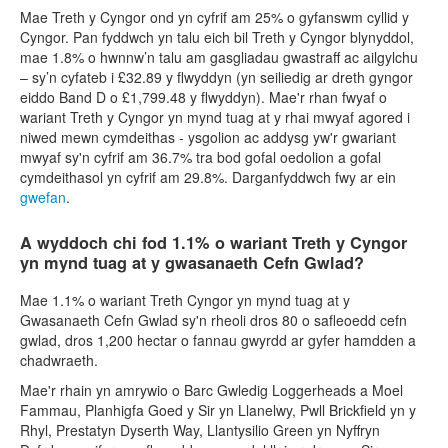
Mae Treth y Cyngor ond yn cyfrif am 25% o gyfanswm cyllid y
Cyngor. Pan fyddwch yn talu eich bil Treth y Cyngor blynyddol,
mae 1.8% o hwnnw’n talu am gasgliadau gwastraff ac ailgylchu
– sy’n cyfateb i £32.89 y flwyddyn (yn seiliedig ar dreth gyngor
eiddo Band D o £1,799.48 y flwyddyn). Mae'r rhan fwyaf o
wariant Treth y Cyngor yn mynd tuag at y rhai mwyaf agored i
niwed mewn cymdeithas - ysgolion ac addysg yw'r gwariant
mwyaf sy'n cyfrif am 36.7% tra bod gofal oedolion a gofal
cymdeithasol yn cyfrif am 29.8%. Darganfyddwch fwy ar ein
gwefan
.
A wyddoch chi fod 1.1% o wariant Treth y Cyngor
yn mynd tuag at y gwasanaeth Cefn Gwlad?
Mae 1.1% o wariant Treth Cyngor yn mynd tuag at y
Gwasanaeth Cefn Gwlad sy'n rheoli dros 80 o safleoedd cefn
gwlad, dros 1,200 hectar o fannau gwyrdd ar gyfer hamdden a
chadwraeth.
Mae'r rhain yn amrywio o Barc Gwledig Loggerheads a Moel
Fammau, Planhigfa Goed y Sir yn Llanelwy, Pwll Brickfield yn y
Rhyl, Prestatyn Dyserth Way, Llantysilio Green yn Nyffryn