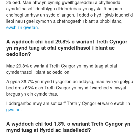
25 oed. Mae nhw yn cynnig gweithgareddau a chyfleoedd
cymdeithasol i ddatblygu diddordebau yn ogystal â helpu a
chefnogi unrhyw un sydd ei angen. I ddod o hyd i glwb ieuenctid
lleol neu i gael cymorth a chefnogaeth i blant a phobl ifanc,
ewch i’n gwefan
.
A wyddoch chi bod 29.8% o wariant Treth Cyngor
yn mynd tuag at ofal cymdeithasol i blant ac
oedolion?
Mae 29.8% o wariant Treth Cyngor yn mynd tuag at ofal
cymdeithasol i blant ac oedolion.
A gyda 36.7% yn mynd i ysgolion ac addysg, mae hyn yn golygu
bod dros 66% o’ch Treth Cyngor yn mynd i warchod y mwyaf
bregus yn ein cymdeithas.
I ddarganfod mwy am sut caiff Treth y Cyngor ei wario ewch i'n
gwefan
.
A wyddoch chi fod 1.8% o wariant Treth Cyngor yn
mynd tuag at ffyrdd ac isadeiledd?