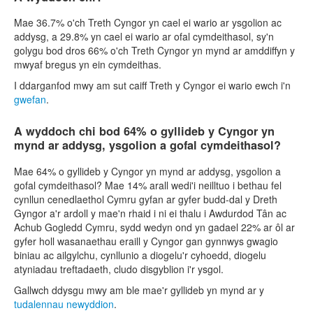
Mae 36.7% o'ch Treth Cyngor yn cael ei wario ar ysgolion ac
addysg, a 29.8% yn cael ei wario ar ofal cymdeithasol, sy'n
golygu bod dros 66% o'ch Treth Cyngor yn mynd ar amddiffyn y
mwyaf bregus yn ein cymdeithas.
I ddarganfod mwy am sut caiff Treth y Cyngor ei wario ewch i'n
gwefan
.
A wyddoch chi bod 64% o gyllideb y Cyngor yn
mynd ar addysg, ysgolion a gofal cymdeithasol?
Mae 64% o gyllideb y Cyngor yn mynd ar addysg, ysgolion a
gofal cymdeithasol? Mae 14% arall wedi'i neilltuo i bethau fel
cynllun cenedlaethol Cymru gyfan ar gyfer budd-dal y Dreth
Gyngor a'r ardoll y mae'n rhaid i ni ei thalu i Awdurdod Tân ac
Achub Gogledd Cymru, sydd wedyn ond yn gadael 22% ar ôl ar
gyfer holl wasanaethau eraill y Cyngor gan gynnwys gwagio
biniau ac ailgylchu, cynllunio a diogelu'r cyhoedd, diogelu
atyniadau treftadaeth, cludo disgyblion i'r ysgol.
Gallwch ddysgu mwy am ble mae'r gyllideb yn mynd ar y
tudalennau newyddion
.