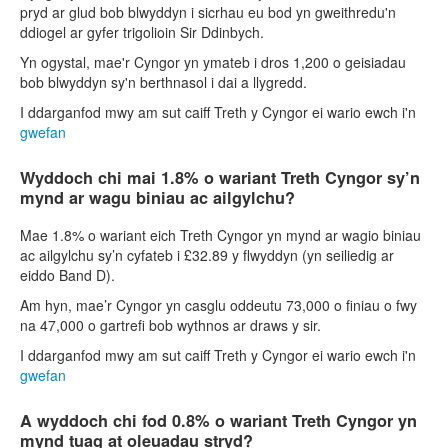
pryd ar glud bob blwyddyn i sicrhau eu bod yn gweithredu'n
ddiogel ar gyfer trigolioin Sir Ddinbych.
Yn ogystal, mae'r Cyngor yn ymateb i dros 1,200 o geisiadau
bob blwyddyn sy'n berthnasol i dai a llygredd.
I ddarganfod mwy am sut caiff Treth y Cyngor ei wario ewch i'n
gwefan
Wyddoch chi mai 1.8% o wariant Treth Cyngor sy’n
mynd ar wagu biniau ac ailgylchu?
Mae 1.8% o wariant eich Treth Cyngor yn mynd ar wagio biniau
ac ailgylchu sy’n cyfateb i £32.89 y flwyddyn (yn seiliedig ar
eiddo Band D).
Am hyn, mae’r Cyngor yn casglu oddeutu 73,000 o finiau o fwy
na 47,000 o gartrefi bob wythnos ar draws y sir.
I ddarganfod mwy am sut caiff Treth y Cyngor ei wario ewch i'n
gwefan
A wyddoch chi fod 0.8% o wariant Treth Cyngor yn
mynd tuag at oleuadau stryd?