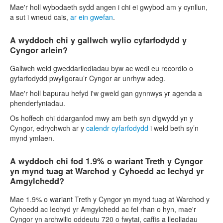
Mae'r holl wybodaeth sydd angen i chi ei gwybod am y cynllun,
a sut i wneud cais,
ar ein gwefan
.
A wyddoch chi y gallwch wylio cyfarfodydd y
Cyngor arlein?
Gallwch weld gweddarllediadau byw ac wedi eu recordio o
gyfarfodydd pwyllgorau’r Cyngor ar unrhyw adeg.
Mae'r holl bapurau hefyd i'w gweld gan gynnwys yr agenda a
phenderfyniadau.
Os hoffech chi ddarganfod mwy am beth syn digwydd yn y
Cyngor, edrychwch ar y
calendr cyfarfodydd
i weld beth sy’n
mynd ymlaen.
A wyddoch chi fod 1.9% o wariant Treth y Cyngor
yn mynd tuag at Warchod y Cyhoedd ac Iechyd yr
Amgylchedd?
Mae 1.9% o wariant Treth y Cyngor yn mynd tuag at Warchod y
Cyhoedd ac Iechyd yr Amgylchedd ac fel rhan o hyn, mae'r
Cyngor yn archwilio oddeutu 720 o fwytai, caffis a lleoliadau