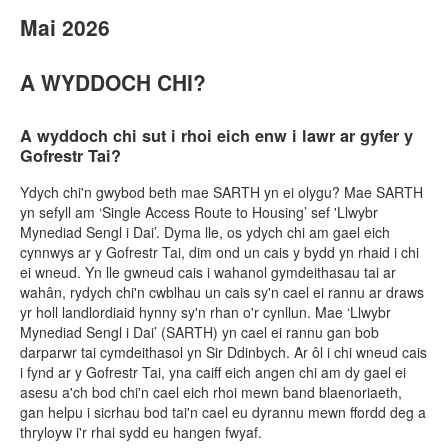
Mai 2026
A WYDDOCH CHI?
A wyddoch chi sut i rhoi eich enw i lawr ar gyfer y
Gofrestr Tai?
Ydych chi'n gwybod beth mae SARTH yn ei olygu? Mae SARTH
yn sefyll am ‘Single Access Route to Housing’ sef 'Llwybr
Mynediad Sengl i Dai’. Dyma lle, os ydych chi am gael eich
cynnwys ar y Gofrestr Tai, dim ond un cais y bydd yn rhaid i chi
ei wneud. Yn lle gwneud cais i wahanol gymdeithasau tai ar
wahân, rydych chi'n cwblhau un cais sy'n cael ei rannu ar draws
yr holl landlordiaid hynny sy'n rhan o'r cynllun. Mae ‘Llwybr
Mynediad Sengl i Dai’ (SARTH) yn cael ei rannu gan bob
darparwr tai cymdeithasol yn Sir Ddinbych. Ar ôl i chi wneud cais
i fynd ar y Gofrestr Tai, yna caiff eich angen chi am dy gael ei
asesu a'ch bod chi'n cael eich rhoi mewn band blaenoriaeth,
gan helpu i sicrhau bod tai'n cael eu dyrannu mewn ffordd deg a
thryloyw i'r rhai sydd eu hangen fwyaf.