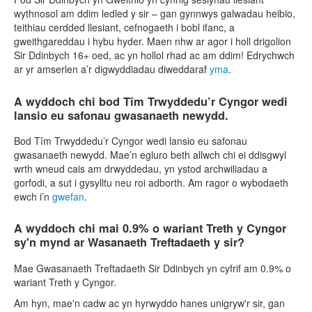
wythnosol am ddim ledled y sir – gan gynnwys galwadau heibio,
teithiau cerdded llesiant, cefnogaeth i bobl ifanc, a
gweithgareddau i hybu hyder. Maen nhw ar agor i holl drigolion
Sir Ddinbych 16+ oed, ac yn hollol rhad ac am ddim! Edrychwch
ar yr amserlen a’r digwyddiadau diweddaraf
yma
.
A wyddoch chi bod Tîm Trwyddedu’r Cyngor wedi
lansio eu safonau gwasanaeth newydd.
Bod Tîm Trwyddedu’r Cyngor wedi lansio eu safonau
gwasanaeth newydd. Mae’n egluro beth allwch chi ei ddisgwyl
wrth wneud cais am drwyddedau, yn ystod archwiliadau a
gorfodi, a sut i gysylltu neu roi adborth. Am ragor o wybodaeth
ewch i’n
gwefan
.
A wyddoch chi mai 0.9% o wariant Treth y Cyngor
sy'n mynd ar Wasanaeth Treftadaeth y sir?
Mae Gwasanaeth Treftadaeth Sir Ddinbych yn cyfrif am 0.9% o
wariant Treth y Cyngor.
Am hyn, mae'n cadw ac yn hyrwyddo hanes unigryw'r sir, gan