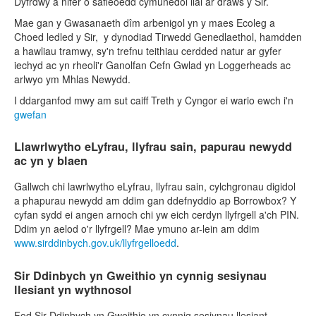
Dyfrdwy a nifer o safleoedd cymunedol llai ar draws y Sir.
Mae gan y Gwasanaeth dîm arbenigol yn y maes Ecoleg a
Choed ledled y Sir, y dynodiad Tirwedd Genedlaethol, hamdden
a hawliau tramwy, sy'n trefnu teithiau cerdded natur ar gyfer
iechyd ac yn rheoli'r Ganolfan Cefn Gwlad yn Loggerheads ac
arlwyo ym Mhlas Newydd.
I ddarganfod mwy am sut caiff Treth y Cyngor ei wario ewch i'n
gwefan
Llawrlwytho eLyfrau, llyfrau sain, papurau newydd
ac yn y blaen
Gallwch chi lawrlwytho eLyfrau, llyfrau sain, cylchgronau digidol
a phapurau newydd am ddim gan ddefnyddio ap Borrowbox? Y
cyfan sydd ei angen arnoch chi yw eich cerdyn llyfrgell a'ch PIN.
Ddim yn aelod o'r llyfrgell? Mae ymuno ar-lein am ddim
www.sirddinbych.gov.uk/llyfrgelloedd
.
Sir Ddinbych yn Gweithio yn cynnig sesiynau
llesiant yn wythnosol
Fod Sir Ddinbych yn Gweithio yn cynnig sesiynau llesiant