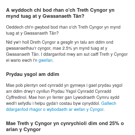
A wyddoch chi bod rhan o'ch Treth Cyngor yn
mynd tuag at y Gwasanaeth Tân?
Oeddech chi'n gwybod bod rhan o'ch Treth Cyngor yn mynd
tuag at y Gwasanaeth Tân?
Nid yw'r holl Dreth Cyngor a gesglir yn talu am ddim ond
gwasanaethau'r cyngor, mae 2.5% yn mynd tuag at y
Gwasanaeth Tân. I ddarganfod mwy am sut caiff Treth y Cyngor
ei wario ewch i'n
gwefan
.
Prydau ysgol am ddim
Mae pob plentyn oed cynradd yn gymwys i gael prydau ysgol
am ddim drwy'r cynllun Prydau Ysgol Cynradd Cynradd
Cyffredinol. Mae hon yn fenter gan Lywodraeth Cymru sydd
wedi'i sefydlu i helpu gyda'r costau byw cynyddol.
Gallwch
ddarganfod rhagor o wybodaeth ar wefan y Cyngor
.
Mae Treth y Cyngor yn cynrychioli dim ond 25% o
arian y Cyngor