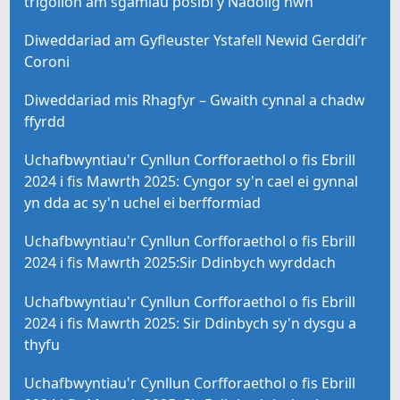
trigolion am sgamiau posibl y Nadolig hwn
Diweddariad am Gyfleuster Ystafell Newid Gerddi’r
Coroni
Diweddariad mis Rhagfyr – Gwaith cynnal a chadw
ffyrdd
Uchafbwyntiau'r Cynllun Corfforaethol o fis Ebrill
2024 i fis Mawrth 2025: Cyngor sy'n cael ei gynnal
yn dda ac sy'n uchel ei berfformiad
Uchafbwyntiau'r Cynllun Corfforaethol o fis Ebrill
2024 i fis Mawrth 2025:Sir Ddinbych wyrddach
Uchafbwyntiau'r Cynllun Corfforaethol o fis Ebrill
2024 i fis Mawrth 2025: Sir Ddinbych sy'n dysgu a
thyfu
Uchafbwyntiau'r Cynllun Corfforaethol o fis Ebrill