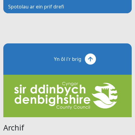
Spotolau ar ein prif drefi
Yn ôl i'r brig
Archif