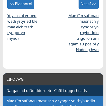
<< Blaenorol
Nesaf >>
Ydych chi erioed
Mae tîm safonau
wedi ystyried ble
masnach y
mae eich treth
cyngor yn
cyngor yn
rhybuddio
mynd?
trigolion am
sgamiau posibl y
Nadolig hwn
CIPOLWG
Datganiad o Ddiddordeb - Caffi Loggerheads
Mae tîm safonau masnach y cyngor yn rhybuddio