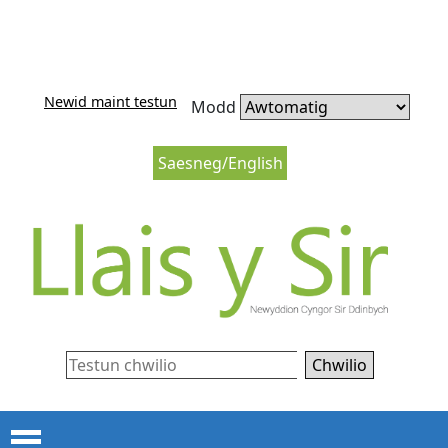
Neidio i'r cynnwys
Neidio i lywio’r wefan
Newid maint testun
Modd
Saesneg/English
Chwilio