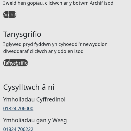
I weld hen gopïau, cliciwch ar y botwm Archif isod
Archif
Tanysgrifio
I glywed pryd fyddwn yn cyhoeddi'r newyddion
diweddaraf cliciwch ar y ddolen isod
Tanysgrifio
Cysylltwch â ni
Ymholiadau Cyffredinol
01824 706000
Ymholiadau gan y Wasg
01824 706222