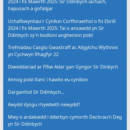
2024 i fis Mawrth 2025: Sir Ddinbych iachach,
hapusach a gofalgar
Uchafbwyntiau'r Cynllun Corfforaethol o fis Ebrill
2024 i fis Mawrth 2025: Tai o ansawdd yn Sir
Ddinbych sy'n bodloni anghenion pobl
Trefniadau Casglu Gwastraff ac Ailgylchu Wythnos
yn Cychwyn Rhagfyr 22
Diweddariad ar Ffliw Adar gan Gyngor Sir Dinbych
Annog pobl ifanc i hawlio eu cynilion
Darganfod Sir Ddinbych...
Awydd dysgu rhywbeth newydd?
Mwy o ardaloedd i dderbyn cymorth Dechrau’n Deg
yn Sir Ddinbych