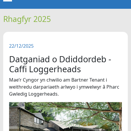
Rhagfyr 2025
CARTREF
NEWYDDION
22/12/2025
ERTHYGLAU
Datganiad o Ddiddordeb -
CIPOLWG
Caffi Loggerheads
Mae’r Cyngor yn chwilio am Bartner Tenant i
A WYDDOCH CHI?
weithredu darpariaeth arlwyo i ymwelwyr â Pharc
Gwledig Loggerheads.