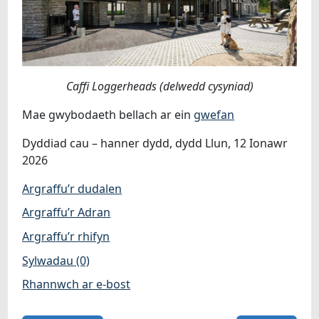
Caffi Loggerheads (delwedd cysyniad)
Mae gwybodaeth bellach ar ein
gwefan
Dyddiad cau – hanner dydd, dydd Llun, 12 Ionawr
2026
Argraffu’r dudalen
Argraffu’r Adran
Argraffu’r rhifyn
Sylwadau (0)
Rhannwch ar e-bost