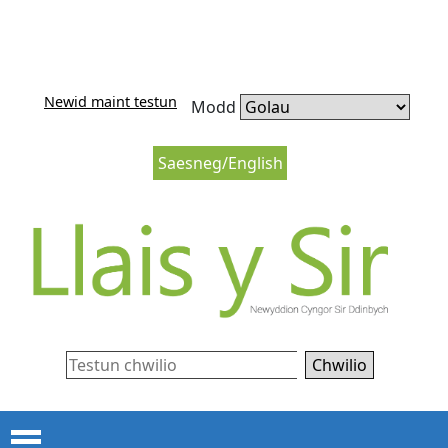
Neidio i'r cynnwys
Neidio i lywio’r wefan
Newid maint testun
Modd
Saesneg/English
Chwilio