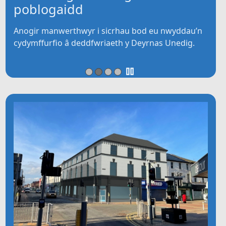
poblogaidd
Anogir manwerthwyr i sicrhau bod eu nwyddau’n
cydymffurfio â deddfwriaeth y Deyrnas Unedig.