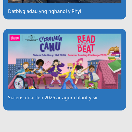
Datblygiadau yng nghanol y Rhyl
Sialens ddarllen 2026 ar agor i blant y sir