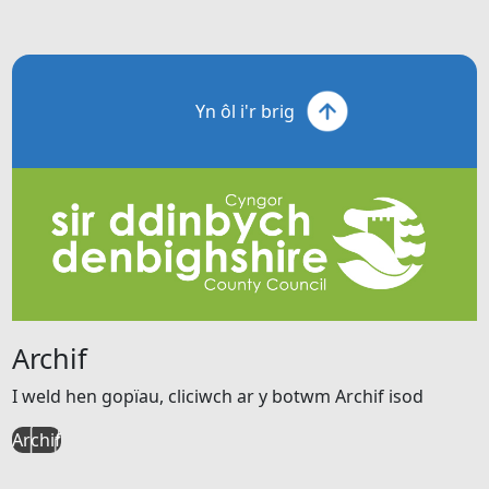
Yn ôl i'r brig
Archif
I weld hen gopïau, cliciwch ar y botwm Archif isod
Archif