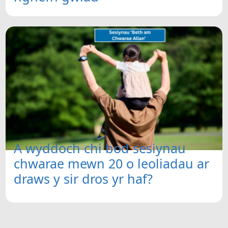
A wyddoch chi bod sesiynau
chwarae mewn 20 o leoliadau ar
draws y sir dros yr haf?