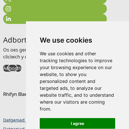
Adborth
We use cookies
Os oes gennych unrhyw adborth am y wefan hon
We use cookies and other
cliciwch y ddolen isod
tracking technologies to improve
your browsing experience on our
Adborth
website, to show you
personalized content and
targeted ads, to analyze our
Rhifyn Blaenorol
website traffic, and to understand
where our visitors are coming
from.
Datganiad hygyrchedd
I agree
Datganiad Preifatrwydd / Cwcis