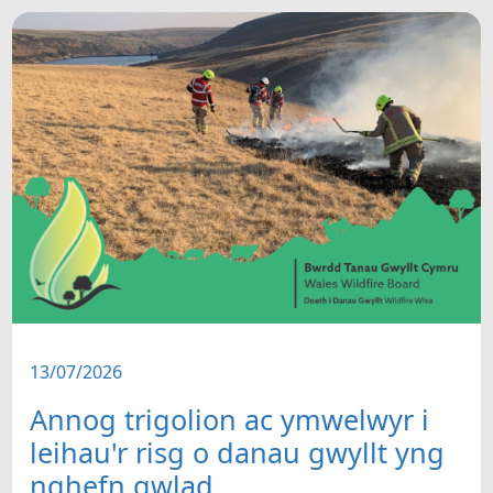
13/07/2026
Annog trigolion ac ymwelwyr i
leihau'r risg o danau gwyllt yng
nghefn gwlad