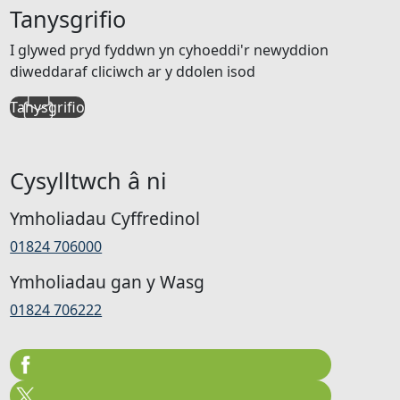
Tanysgrifio
I glywed pryd fyddwn yn cyhoeddi'r newyddion
diweddaraf cliciwch ar y ddolen isod
Tanysgrifio
Cysylltwch â ni
Ymholiadau Cyffredinol
01824 706000
Ymholiadau gan y Wasg
01824 706222