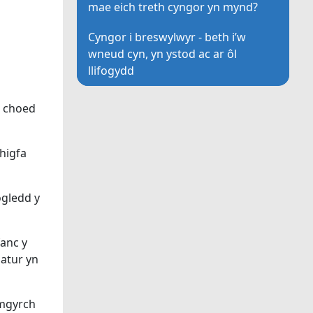
mae eich treth cyngor yn mynd?
Cyngor i breswylwyr - beth i’w
wneud cyn, yn ystod ac ar ôl
llifogydd
a choed
higfa
ogledd y
anc y
atur yn
ymgyrch