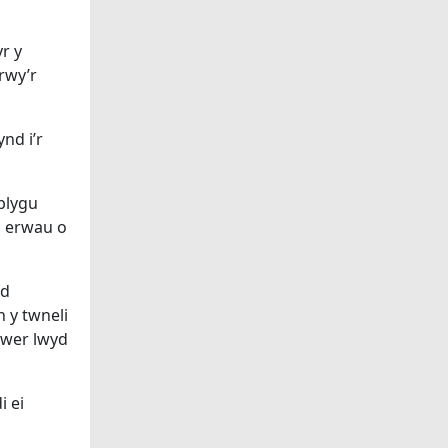
r y
rwy’r
nd i’r
tblygu
o erwau o
yd
 y twneli
wiwer lwyd
i ei