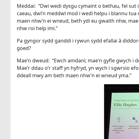
Meddai: “Dwi wedi dysgu cymaint o bethau, fel sut i
caeau, dwi’n meddwl mod i wedi helpu i blannu tua 
maen nhw’n ei wneud, beth ydi eu gwaith nhw, mae 
nhw roi help imi.”
Pa gyngor sydd ganddi i rywun sydd efallai â didd
goed?
Mae’n dweud: “Ewch amdani; mae’n gyfle gwych i ddy
Mae’r ddau o’r staff yn hyfryd, yn wych i sgwrsio e
ddeall mwy am beth maen nhw’n ei wneud yma.”