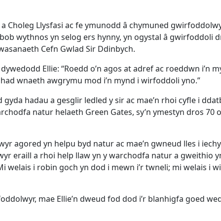
n a Choleg Llysfasi ac fe ymunodd â chymuned gwirfoddolwy
ob wythnos yn selog ers hynny, yn ogystal â gwirfoddoli d
Gwasanaeth Cefn Gwlad Sir Ddinbych.
a, dywedodd Ellie: “Roedd o’n agos at adref ac roeddwn i’n my
y nhad wnaeth awgrymu mod i’n mynd i wirfoddoli yno.”
 gyda hadau a gesglir ledled y sir ac mae’n rhoi cyfle i dda
chodfa natur helaeth Green Gates, sy’n ymestyn dros 70 
awyr agored yn helpu byd natur ac mae’n gwneud lles i iech
 eraill a rhoi help llaw yn y warchodfa natur a gweithio yn
Mi welais i robin goch yn dod i mewn i’r twneli; mi welais i 
rfoddolwyr, mae Ellie’n dweud fod dod i’r blanhigfa goed wed