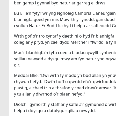
benigamp i gynnal byd natur ar garreg ei drws.
Bu Ellie’n fyfyriwr yng Ngholeg Cambria Llaneurgai
blanhigfa goed ym mis Mawrth y llynedd, gan ddod b
cynllun Natur Er Budd Iechyd i helpu ar safleoedd 
Wrth gofio’r tro cyntaf y daeth hi o hyd i’r blanhigf
coleg ar y pryd, yn cael dydd Mercher i ffwrdd, a f
Mae’r blanhigfa’n tyfu coed a blodau gwyllt cynhenid
sgiliau newydd a dysgu mwy am fyd natur yng ngwar
dir.
Meddai Ellie: “Dwi wrth fy modd yn bod allan yn yr 
rhywun hefyd. Dwi’n hoff o gwrdd efo’r gwirfoddolwyr
plastig, a chael trin a thrafod y coed drwy’r amser. “
y tu allan y diwrnod o’r blaen hefyd.”
Diolch i gymorth y staff ar y safle a’r gymuned o wi
helpu i ddysgu a datblygu sgiliau newydd.