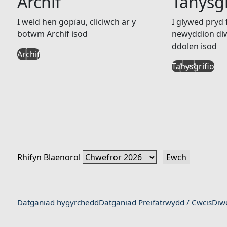
Archif
Tanysgr
I weld hen gopïau, cliciwch ar y
I glywed pryd
botwm Archif isod
newyddion diw
ddolen isod
Archif
Tanysgrifio
Rhifyn Blaenorol
Datganiad hygyrchedd
Datganiad Preifatrwydd / Cwcis
Diw