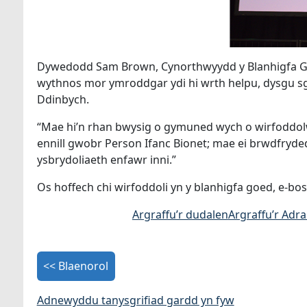
Dywedodd Sam Brown, Cynorthwyydd y Blanhigfa 
wythnos mor ymroddgar ydi hi wrth helpu, dysgu sg
Ddinbych.
“Mae hi’n rhan bwysig o gymuned wych o wirfoddolw
ennill gwobr Person Ifanc Bionet; mae ei brwdfryd
ysbrydoliaeth enfawr inni.”
Os hoffech chi wirfoddoli yn y blanhigfa goed, e-bos
Argraffu’r dudalen
Argraffu’r Adr
<< Blaenorol
Adnewyddu tanysgrifiad gardd yn fyw