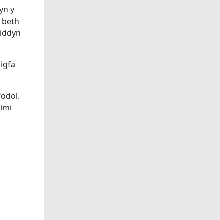
yn y
 beth
 iddyn
igfa
fodol.
 imi