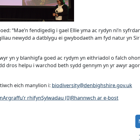
Goed:
“Mae’n fendigedig i gael Ellie yma ac rydyn ni’n syfrd
iliau newydd a datblygu ei gwybodaeth am fyd natur yn Sir
yr yn y blanhigfa goed ac rydym yn eithriadol o falch oho
edd dros helpu i warchod beth sydd gennym yn yr awyr ago
tiwch eich manylion i:
biodiversity@denbighshire.gov.uk
an
Argraffu’r rhifyn
Sylwadau (0)
Rhannwch ar e-bost