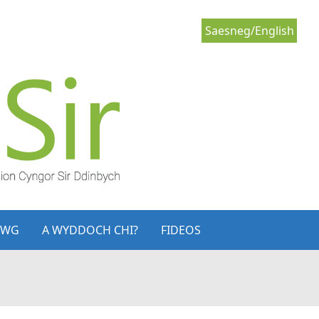
Saesneg/English
LWG
A WYDDOCH CHI?
FIDEOS