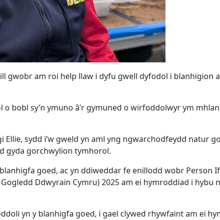
 gwobr am roi help llaw i dyfu gwell dyfodol i blanhigion 
ddol o bobl sy’n ymuno â’r gymuned o wirfoddolwyr ym mhlan
 Ellie, sydd i’w gweld yn aml yng ngwarchodfeydd natur g
lad gyda gorchwylion tymhorol.
lanhigfa goed, ac yn ddiweddar fe enillodd wobr Person If
 Gogledd Ddwyrain Cymru) 2025 am ei hymroddiad i hybu n
foddoli yn y blanhigfa goed, i gael clywed rhywfaint am ei h