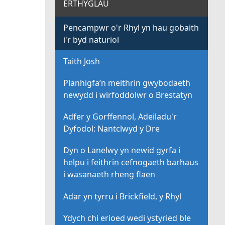
ERTHYGLAU
Pencampwr o'r Rhyl yn hau gobaith
i'r byd naturiol
Taith Josh
Planhigfa’n meithrin gwybodaeth
newydd i wirfoddolwr o Brestatyn
Adfer y Gorffennol, Adeiladu'r
Dyfodol: Nantclwyd y Dre
Dyn o Lanelwy yn newid gyrfa i
helpu i feithrin cefnogaeth barhaus
i wasanaeth rheng flaen
Adar yn tyrru i Brickfield, y Rhyl
Ydych chi erioed wedi ystyried ble