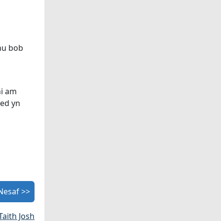
anu bob
ni am
red yn
Nesaf >>
Taith Josh