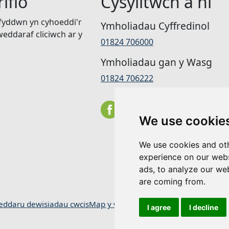
ifio
Cysylltwch â ni
 fyddwn yn cyhoeddi'r
Ymholiadau Cyffredinol
eddaraf cliciwch ar y
01824 706000
Ymholiadau gan y Wasg
01824 706222
We use cookie
We use cookies and oth
experience on our webs
ads, to analyze our web
are coming from.
eddaru dewisiadau cwcis
Map y wefan
I agree
I decline