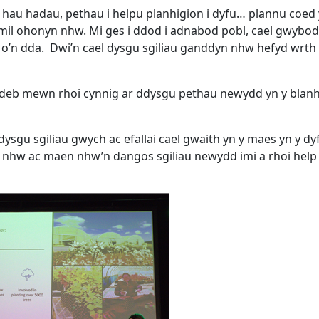
 hau hadau, pethau i helpu planhigion i dyfu… plannu coed 
mil ohonyn nhw. Mi ges i ddod i adnabod pobl, cael gwybod
o’n dda. Dwi’n cael dysgu sgiliau ganddyn nhw hefyd wrth
ordeb mewn rhoi cynnig ar ddysgu pethau newydd yn y blanh
sgu sgiliau gwych ac efallai cael gwaith yn y maes yn y dy
fo nhw ac maen nhw’n dangos sgiliau newydd imi a rhoi help