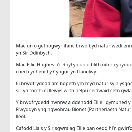
Mae un o gefnogwyr ifanc brwd byd natur wedi ennill
yn Sir Ddinbych.
Mae Ellie Hughes o’r Rhyl yn un o blith nifer cyny
coed cynhenid y Cyngor yn Llanelwy.
Ei brwdfrydedd am bopeth ym myd natur sy’n ysgogi
sir, yn torchi ei llewys wrth helpu ceidwaid cefn gw
Y brwdfrydedd hwnnw a ddenodd Ellie i gymuned y b
Flwyddyn yng ngwobrau Bionet (Partneriaeth Natur
lleol.
Cafodd Llais y Sir sgwrs ag Ellie pan oedd hi’n gwir