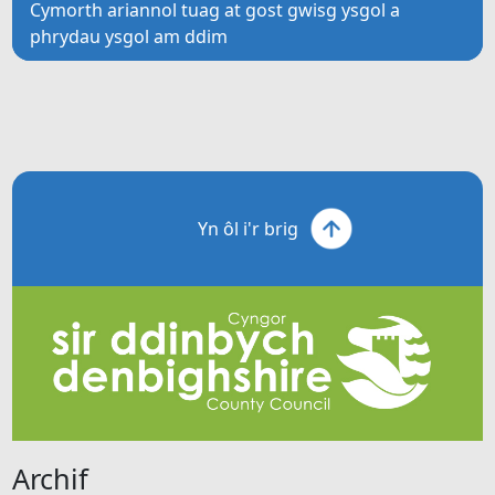
Cymorth ariannol tuag at gost gwisg ysgol a
phrydau ysgol am ddim
Yn ôl i'r brig
Archif