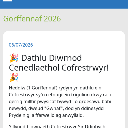
Gorffennaf 2026
CARTREF
NEWYDDION
06/07/2026
ERTHYGLAU
🎉 Dathlu Diwrnod
CIPOLWG
Cenedlaethol Cofrestrwyr!
🎉
A WYDDOCH CHI?
Heddiw (1 Gorffennaf) rydym yn dathlu ein
Cofrestrwyr sy'n cefnogi ein trigolion drwy rai o
FIDEOS
gerrig milltir pwysicaf bywyd - o groesawu babi
newydd, dweud "Gwnaf", dod yn ddinesydd
BE SY' MLAEN
Prydeinig, a ffarwelio ag anwyliaid.
Y llynedd, gwnaeth Cofrestrwyr Sir Ddinbych: