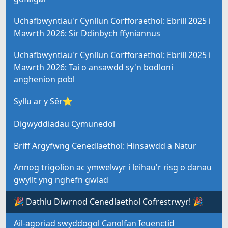
Uchafbwyntiau'r Cynllun Corfforaethol: Ebrill 2025 i
Mawrth 2026: Sir Ddinbych ffyniannus
Uchafbwyntiau'r Cynllun Corfforaethol: Ebrill 2025 i
Mawrth 2026: Tai o ansawdd sy'n bodloni
anghenion pobl
Syllu ar y Sêr⭐
Digwyddiadau Cymunedol
Briff Argyfwng Cenedlaethol: Hinsawdd a Natur
Annog trigolion ac ymwelwyr i leihau'r risg o danau
gwyllt yng nghefn gwlad
🎉 Dathlu Diwrnod Cenedlaethol Cofrestrwyr! 🎉
Ail-agoriad swyddogol Canolfan Ieuenctid