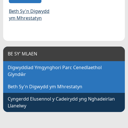
Beth Sy'n Digwydd
ym Mhrestatyn
BE SY' MLAEN
Digwyddiad Ymgynghori Parc Cenedlaethol
Glyndŵr
Beth Sy'n Digwydd ym Mhrestatyn
Cyngerdd Elusennol y Cadeirydd yng Nghadeirlan
Llanelwy