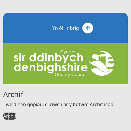
Yn ôl i'r brig
Archif
I weld hen gopïau, cliciwch ar y botwm Archif isod
Archif