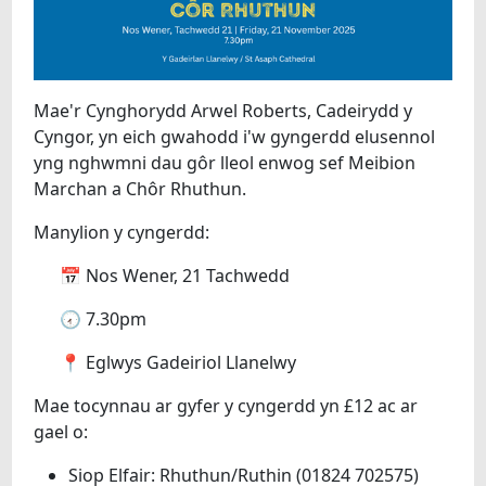
Mae'r Cynghorydd Arwel Roberts, Cadeirydd y
Cyngor, yn eich gwahodd i'w gyngerdd elusennol
yng nghwmni dau gôr lleol enwog sef Meibion ​​
Marchan a Chôr Rhuthun.
Manylion y cyngerdd:
📅 Nos Wener, 21 Tachwedd
🕢 7.30pm
📍 Eglwys Gadeiriol Llanelwy
Mae tocynnau ar gyfer y cyngerdd yn £12 ac ar
gael o:
Siop Elfair: Rhuthun/Ruthin (01824 702575)