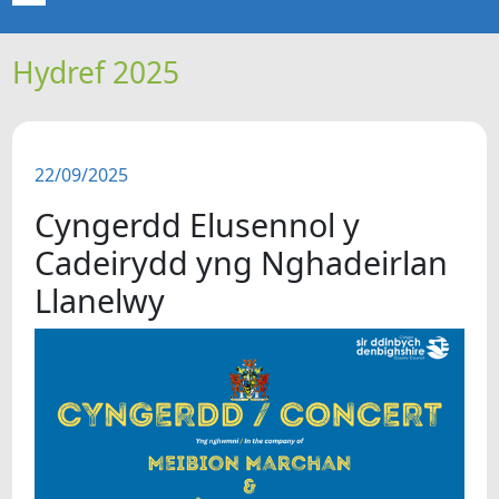
Hydref 2025
CARTREF
NEWYDDION
22/09/2025
ERTHYGLAU
Cyngerdd Elusennol y
CIPOLWG
Cadeirydd yng Nghadeirlan
Llanelwy
A WYDDOCH CHI?
FIDEOS
BE SY' MLAEN