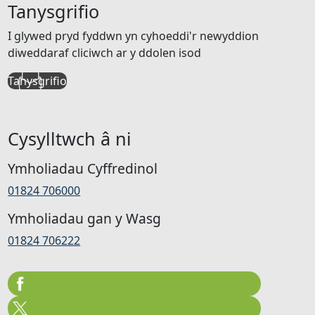
Tanysgrifio
I glywed pryd fyddwn yn cyhoeddi'r newyddion
diweddaraf cliciwch ar y ddolen isod
Tanysgrifio
Cysylltwch â ni
Ymholiadau Cyffredinol
01824 706000
Ymholiadau gan y Wasg
01824 706222