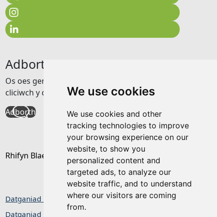
Adborth
Os oes gennych unrhyw adborth am y wefan hon
We use cookies
cliciwch y ddolen isod
Adborth
We use cookies and other
tracking technologies to improve
your browsing experience on our
website, to show you
Rhifyn Blaenorol
personalized content and
targeted ads, to analyze our
website traffic, and to understand
where our visitors are coming
Datganiad hygyrchedd
from.
Datganiad Preifatrwydd / Cwcis