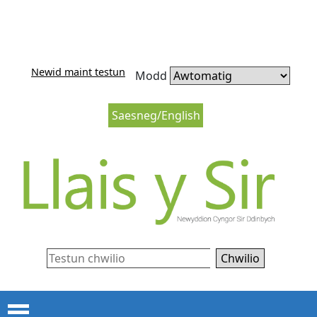
Neidio i'r cynnwys
Neidio i lywio’r wefan
Newid maint testun
Modd
Saesneg/English
Chwilio