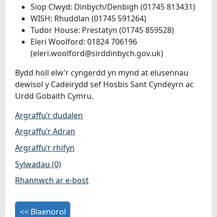
Siop Clwyd: Dinbych/Denbigh (01745 813431)
WISH: Rhuddlan (01745 591264)
Tudor House: Prestatyn (01745 859528)
Eleri Woolford: 01824 706196
(eleri.woolford@sirddinbych.gov.uk)
Bydd holl elw’r cyngerdd yn mynd at elusennau
dewisol y Cadeirydd sef Hosbis Sant Cyndeyrn ac
Urdd Gobaith Cymru.
Argraffu’r dudalen
Argraffu’r Adran
Argraffu’r rhifyn
Sylwadau (0)
Rhannwch ar e-bost
<< Blaenorol