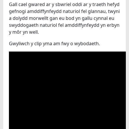
EIN HYSGOLION
Gall cael gwared ar y sbwriel oddi ar y traeth hefyd
gefnogi amddiffynfeydd naturiol fel glannau, twyni
a dolydd morwellt gan eu bod yn gallu cynnal eu
swyddogaeth naturiol fel amddiffynfeydd yn erbyn
y môr yn well.
Gwyliwch y clip yma am fwy o wybodaeth.