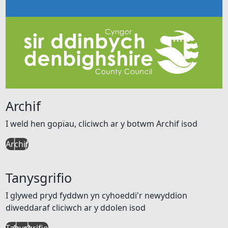
Archif
I weld hen gopïau, cliciwch ar y botwm Archif isod
Archif
Tanysgrifio
I glywed pryd fyddwn yn cyhoeddi'r newyddion
diweddaraf cliciwch ar y ddolen isod
Tanysgrifio