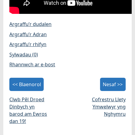
Argraffu’r dudalen
Argraffu’r Adran
Argraffu’r rhifyn
Sylwadau (0)
Rhannwch ar e-bost
<< Blaenorol
Nesaf >>
Clwb Pêl Droed
Cofrestru Llety
Dinbych yn
Ymwelwyr yng
barod am Ewros
Nghymru
dan 19!