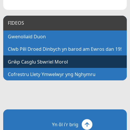
FIDEOS
Gwenoliaid Duon
Clwb Pêl Droed Dinbych yn barod am Ewros dan 19!
Grŵp Casglu Sbwriel Morol
Cofrestru Llety Ymwelwyr yng Nghymru
Yn ôl i'r brig