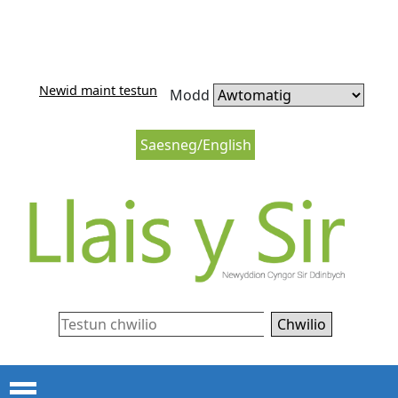
Neidio i'r cynnwys
Neidio i lywio’r wefan
Newid maint testun
Modd
Saesneg/English
Chwilio