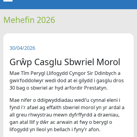
Mehefin 2026
CARTREF
NEWYDDION
30/04/2026
ERTHYGLAU
Grŵp Casglu Sbwriel Morol
CIPOLWG
Mae Tîm Perygl Llifogydd Cyngor Sir Ddinbych a
gwirfoddolwyr wedi dod at ei gilydd i gasglu dros
A WYDDOCH CHI?
30 bag o sbwriel ar hyd arfordir Prestatyn.
Mae nifer o ddigwyddiadau wedi’u cynnal eleni i
FIDEOS
fynd i'r afael ag effaith sbwriel morol yn yr ardal a
all greu rhwystrau mewn dyfrffyrdd a draeniau,
BE SY' MLAEN
gan atal llif y dŵr ac arwain at fwy o berygl o
lifogydd yn lleol yn bellach i fyny’r afon.