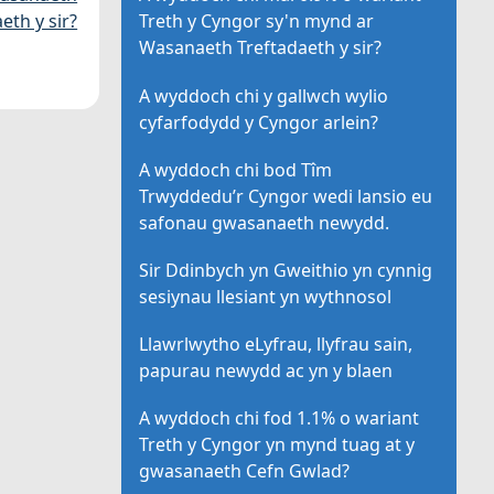
eth y sir?
Treth y Cyngor sy'n mynd ar
Wasanaeth Treftadaeth y sir?
A wyddoch chi y gallwch wylio
cyfarfodydd y Cyngor arlein?
A wyddoch chi bod Tîm
Trwyddedu’r Cyngor wedi lansio eu
safonau gwasanaeth newydd.
Sir Ddinbych yn Gweithio yn cynnig
sesiynau llesiant yn wythnosol
Llawrlwytho eLyfrau, llyfrau sain,
papurau newydd ac yn y blaen
A wyddoch chi fod 1.1% o wariant
Treth y Cyngor yn mynd tuag at y
gwasanaeth Cefn Gwlad?