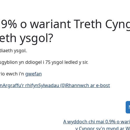
.9% o wariant Treth Cyn
eth ysgol?
iaeth ysgol.
blion yn ddiogel i 75 ysgol ledled y sir.
rio ewch i'n
gwefan
an
Argraffu’r rhifyn
Sylwadau (0)
Rhannwch ar e-bost
A wyddoch chi mai 0.9% o wari
y Cyngor sy'n mynd ar 