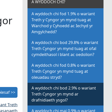
A WYDDOCH CHI?
A wyddoch chi fod 1.9% o wariant
gor
Treth y Cyngor yn mynd tuag at
Warchod y Cyhoedd ac Iechyd yr
Amgylchedd?
A wyddoch chi bod 29.8% o wariant
Treth Cyngor yn mynd tuag at ofal
cymdeithasol i blant ac oedolion?
A wyddoch chi fod 0.8% o wariant
Treth Cyngor yn mynd tuag at
oleuadau stryd?
A wyddoch chi bod 2.9% o wariant
Nesaf >>
Treth Cyngor yn mynd ar
drafnidiaeth ysgol?
ant Treth
Wasanaeth
A wyddoch chi mai 0.9% o wariant