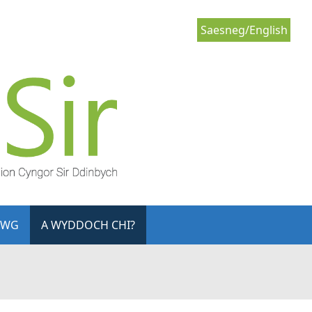
Saesneg/English
LWG
A WYDDOCH CHI?