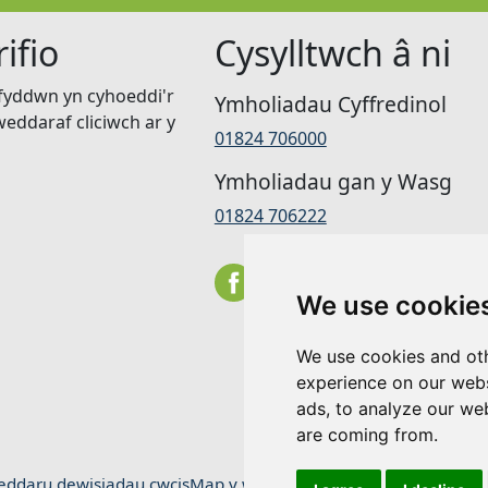
ifio
Cysylltwch â ni
 fyddwn yn cyhoeddi'r
Ymholiadau Cyffredinol
eddaraf cliciwch ar y
01824 706000
Ymholiadau gan y Wasg
01824 706222
We use cookie
We use cookies and oth
experience on our webs
ads, to analyze our web
are coming from.
eddaru dewisiadau cwcis
Map y wefan