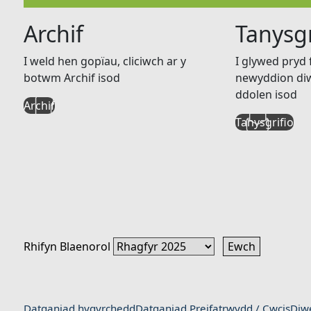
Archif
Tanysgr
I weld hen gopïau, cliciwch ar y
I glywed pryd
botwm Archif isod
newyddion diw
ddolen isod
Archif
Tanysgrifio
Rhifyn Blaenorol
Datganiad hygyrchedd
Datganiad Preifatrwydd / Cwcis
Diw