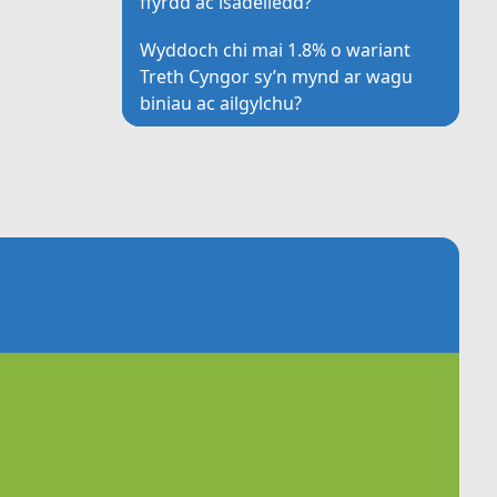
ffyrdd ac isadeiledd?
Wyddoch chi mai 1.8% o wariant
Treth Cyngor sy’n mynd ar wagu
biniau ac ailgylchu?