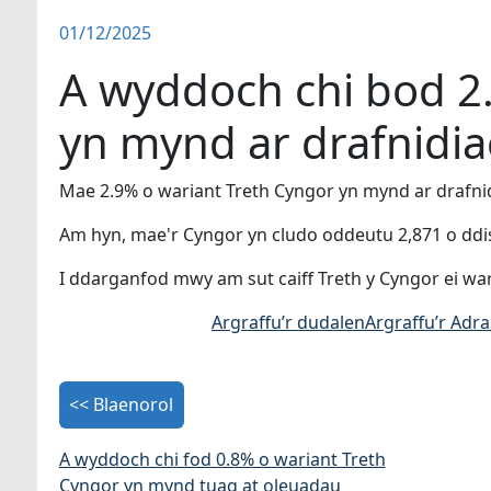
01/12/2025
A wyddoch chi bod 2
yn mynd ar drafnidia
Mae 2.9% o wariant Treth Cyngor yn mynd ar drafnid
Am hyn, mae'r Cyngor yn cludo oddeutu 2,871 o ddisgy
I ddarganfod mwy am sut caiff Treth y Cyngor ei wa
Argraffu’r dudalen
Argraffu’r Adr
<< Blaenorol
A wyddoch chi fod 0.8% o wariant Treth
Cyngor yn mynd tuag at oleuadau