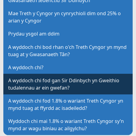
Gwasanaeth Ieuenctid Sir Ddinbych
Mae Treth y Cyngor yn cynrychioli dim ond 25% o
arian y Cyngor
Prydau ysgol am ddim
A wyddoch chi bod rhan o'ch Treth Cyngor yn mynd
tuag at y Gwasanaeth Tân?
A wyddoch chi?
A wyddoch chi fod gan Sir Ddinbych yn Gweithio
tudalennau ar ein gwefan?
A wyddoch chi fod 1.8% o wariant Treth Cyngor yn
mynd tuag at ffyrdd ac isadeiledd?
Wyddoch chi mai 1.8% o wariant Treth Cyngor sy’n
mynd ar wagu biniau ac ailgylchu?