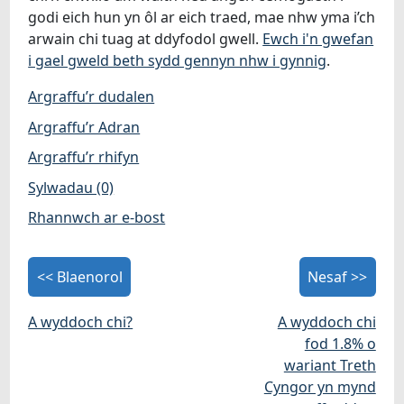
godi eich hun yn ôl ar eich traed, mae nhw yma i’ch
arwain chi tuag at ddyfodol gwell.
Ewch i'n gwefan
i gael gweld beth sydd gennyn nhw i gynnig
.
Argraffu’r dudalen
Argraffu’r Adran
Argraffu’r rhifyn
Sylwadau (0)
Rhannwch ar e-bost
<< Blaenorol
Nesaf >>
A wyddoch chi?
A wyddoch chi
fod 1.8% o
wariant Treth
Cyngor yn mynd