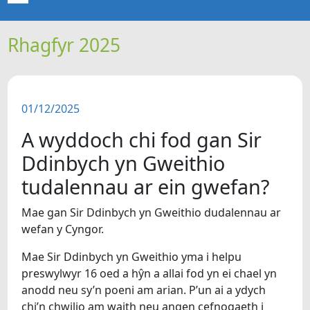
Rhagfyr 2025
CARTREF
NEWYDDION
01/12/2025
ERTHYGLAU
A wyddoch chi fod gan Sir
CIPOLWG
Ddinbych yn Gweithio
tudalennau ar ein gwefan?
A WYDDOCH CHI?
Mae gan Sir Ddinbych yn Gweithio dudalennau ar
wefan y Cyngor.
Mae Sir Ddinbych yn Gweithio yma i helpu
preswylwyr 16 oed a hŷn a allai fod yn ei chael yn
anodd neu sy’n poeni am arian. P’un ai a ydych
chi’n chwilio am waith neu angen cefnogaeth i