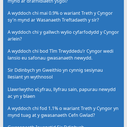
mynd ar drafnidiaeth ysgol?
A wyddoch chi mai 0.9% o wariant Treth y Cyngor
sy'n mynd ar Wasanaeth Treftadaeth y sir?
A wyddoch chi y gallwch wylio cyfarfodydd y Cyngor
arlein?
A wyddoch chi bod Tîm Trwyddedu’r Cyngor wedi
lansio eu safonau gwasanaeth newydd.
Sir Ddinbych yn Gweithio yn cynnig sesiynau
llesiant yn wythnosol
Llawrlwytho eLyfrau, llyfrau sain, papurau newydd
ac yn y blaen
A wyddoch chi fod 1.1% o wariant Treth y Cyngor yn
mynd tuag at y gwasanaeth Cefn Gwlad?