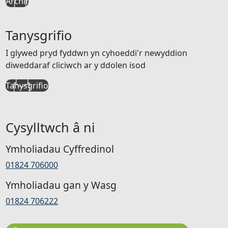
Archif
Tanysgrifio
I glywed pryd fyddwn yn cyhoeddi'r newyddion
diweddaraf cliciwch ar y ddolen isod
Tanysgrifio
Cysylltwch â ni
Ymholiadau Cyffredinol
01824 706000
Ymholiadau gan y Wasg
01824 706222