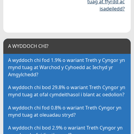
tuag at ffyrdd ac
isadeiledd?
A WYDDOCH CHI?
A wyddoch chi fod 1.9% o wariant Treth y Cyngor yn
mynd tuag at Warchod y Cyhoedd ac Iechyd yr
Amgylchedd?
A wyddoch chi bod 29.8% o wariant Treth Cyngor yn
mynd tuag at ofal cymdeithasol i blant ac oedolion?
A wyddoch chi fod 0.8% o wariant Treth Cyngor yn
mynd tuag at oleuadau stryd?
A wyddoch chi bod 2.9% o wariant Treth Cyngor yn