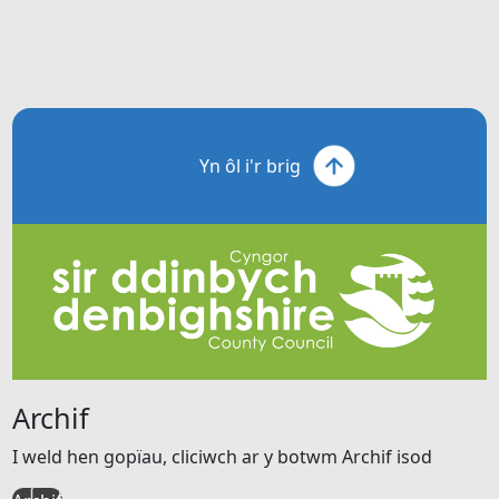
Yn ôl i'r brig
Archif
I weld hen gopïau, cliciwch ar y botwm Archif isod