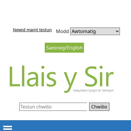
Neidio i'r cynnwys
Neidio i lywio’r wefan
Newid maint testun
Modd
Saesneg/English
Chwilio