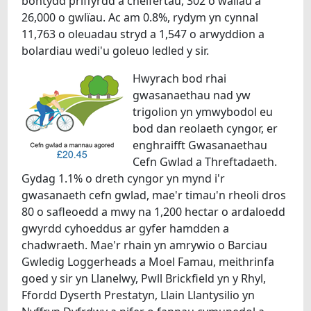
bontydd priffyrdd a chelfertau, 302 o waliau a
26,000 o gwlïau. Ac am 0.8%, rydym yn cynnal
11,763 o oleuadau stryd a 1,547 o arwyddion a
bolardiau wedi'u goleuo ledled y sir.
Hwyrach bod rhai
gwasanaethau nad yw
trigolion yn ymwybodol eu
bod dan reolaeth cyngor, er
enghraifft Gwasanaethau
Cefn Gwlad a Threftadaeth.
Gydag 1.1% o dreth cyngor yn mynd i'r
gwasanaeth cefn gwlad, mae'r timau'n rheoli dros
80 o safleoedd a mwy na 1,200 hectar o ardaloedd
gwyrdd cyhoeddus ar gyfer hamdden a
chadwraeth. Mae'r rhain yn amrywio o Barciau
Gwledig Loggerheads a Moel Famau, meithrinfa
goed y sir yn Llanelwy, Pwll Brickfield yn y Rhyl,
Ffordd Dyserth Prestatyn, Llain Llantysilio yn