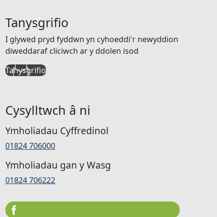
Tanysgrifio
I glywed pryd fyddwn yn cyhoeddi'r newyddion
diweddaraf cliciwch ar y ddolen isod
Tanysgrifio
Cysylltwch â ni
Ymholiadau Cyffredinol
01824 706000
Ymholiadau gan y Wasg
01824 706222