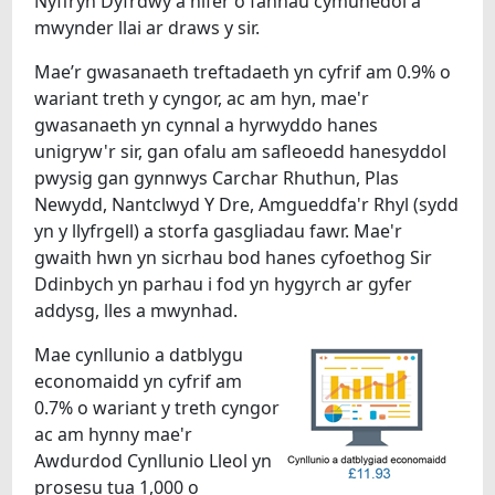
Nyffryn Dyfrdwy a nifer o fannau cymunedol a
mwynder llai ar draws y sir.
Mae’r gwasanaeth treftadaeth yn cyfrif am 0.9% o
wariant treth y cyngor, ac am hyn, mae'r
gwasanaeth yn cynnal a hyrwyddo hanes
unigryw'r sir, gan ofalu am safleoedd hanesyddol
pwysig gan gynnwys Carchar Rhuthun, Plas
Newydd, Nantclwyd Y Dre, Amgueddfa'r Rhyl (sydd
yn y llyfrgell) a storfa gasgliadau fawr. Mae'r
gwaith hwn yn sicrhau bod hanes cyfoethog Sir
Ddinbych yn parhau i fod yn hygyrch ar gyfer
addysg, lles a mwynhad.
Mae cynllunio a datblygu
economaidd yn cyfrif am
0.7% o wariant y treth cyngor
ac am hynny mae'r
Awdurdod Cynllunio Lleol yn
prosesu tua 1,000 o