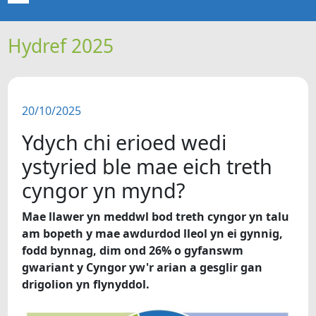
Hydref 2025
CARTREF
NEWYDDION
20/10/2025
ERTHYGLAU
Ydych chi erioed wedi
CIPOLWG
ystyried ble mae eich treth
cyngor yn mynd?
A WYDDOCH CHI?
Mae llawer yn meddwl bod treth cyngor yn talu
am bopeth y mae awdurdod lleol yn ei gynnig,
FIDEOS
fodd bynnag, dim ond 26% o gyfanswm
gwariant y Cyngor yw'r arian a gesglir gan
BE SY' MLAEN
drigolion yn flynyddol.