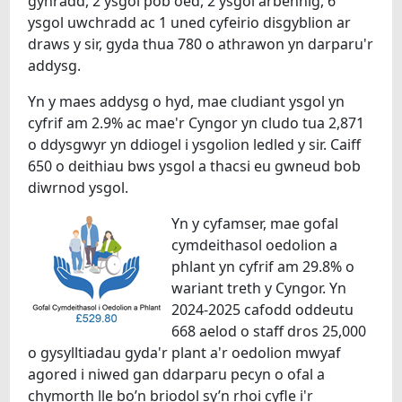
gynradd, 2 ysgol pob oed, 2 ysgol arbennig, 6
ysgol uwchradd ac 1 uned cyfeirio disgyblion ar
draws y sir, gyda thua 780 o athrawon yn darparu'r
addysg.
Yn y maes addysg o hyd, mae cludiant ysgol yn
cyfrif am 2.9% ac mae'r Cyngor yn cludo tua 2,871
o ddysgwyr yn ddiogel i ysgolion ledled y sir. Caiff
650 o deithiau bws ysgol a thacsi eu gwneud bob
diwrnod ysgol.
Yn y cyfamser, mae gofal
cymdeithasol oedolion a
phlant yn cyfrif am 29.8% o
wariant treth y Cyngor. Yn
2024-2025 cafodd oddeutu
668 aelod o staff dros 25,000
o gysylltiadau gyda'r plant a'r oedolion mwyaf
agored i niwed gan ddarparu pecyn o ofal a
chymorth lle bo’n briodol sy’n rhoi cyfle i'r