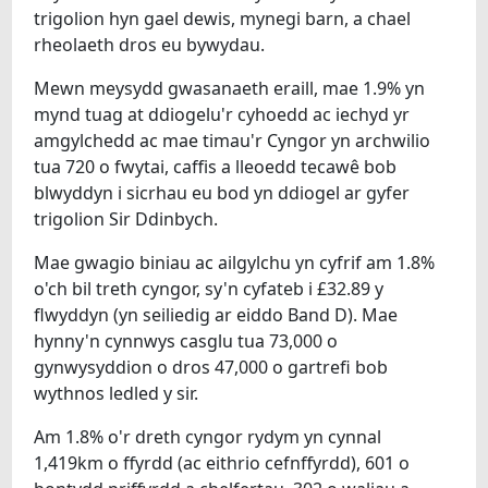
trigolion hyn gael dewis, mynegi barn, a chael
rheolaeth dros eu bywydau.
Mewn meysydd gwasanaeth eraill, mae 1.9% yn
mynd tuag at ddiogelu'r cyhoedd ac iechyd yr
amgylchedd ac mae timau'r Cyngor yn archwilio
tua 720 o fwytai, caffis a lleoedd tecawê bob
blwyddyn i sicrhau eu bod yn ddiogel ar gyfer
trigolion Sir Ddinbych.
Mae gwagio biniau ac ailgylchu yn cyfrif am 1.8%
o'ch bil treth cyngor, sy'n cyfateb i £32.89 y
flwyddyn (yn seiliedig ar eiddo Band D). Mae
hynny'n cynnwys casglu tua 73,000 o
gynwysyddion o dros 47,000 o gartrefi bob
wythnos ledled y sir.
Am 1.8% o'r dreth cyngor rydym yn cynnal
1,419km o ffyrdd (ac eithrio cefnffyrdd), 601 o