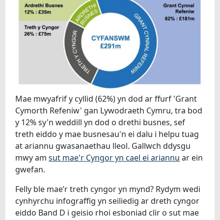
Mae mwyafrif y cyllid (62%) yn dod ar ffurf 'Grant
Cymorth Refeniw' gan Lywodraeth Cymru, tra bod
y 12% sy'n weddill yn dod o drethi busnes, sef
treth eiddo y mae busnesau'n ei dalu i helpu tuag
at ariannu gwasanaethau lleol. Gallwch ddysgu
mwy am
sut mae'r Cyngor yn cael ei ariannu
ar ein
gwefan.
Felly ble mae’r treth cyngor yn mynd? Rydym wedi
cynhyrchu infograffig yn seiliedig ar dreth cyngor
eiddo Band D i geisio rhoi esboniad clir o sut mae