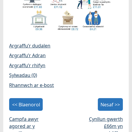
Argraffu’r dudalen
Argraffu’r Adran
Argraffu’r rhifyn
Sylwadau (0)
Rhannwch ar e-bost
<< Blaenorol
Nesaf >>
Campfa awyr
Cynllun gwerth
agored ar y
£66m yn