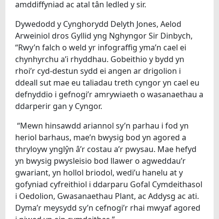
amddiffyniad ac atal tân ledled y sir.
Dywedodd y Cynghorydd Delyth Jones, Aelod
Arweiniol dros Gyllid yng Nghyngor Sir Dinbych,
“Rwy’n falch o weld yr infograffig yma’n cael ei
chynhyrchu a’i rhyddhau. Gobeithio y bydd yn
rhoi’r cyd-destun sydd ei angen ar drigolion i
ddeall sut mae eu taliadau treth cyngor yn cael eu
defnyddio i gefnogi’r amrywiaeth o wasanaethau a
ddarperir gan y Cyngor.
“Mewn hinsawdd ariannol sy’n parhau i fod yn
heriol barhaus, mae’n bwysig bod yn agored a
thryloyw ynglŷn â’r costau a’r pwysau. Mae hefyd
yn bwysig pwysleisio bod llawer o agweddau’r
gwariant, yn hollol briodol, wedi’u hanelu at y
gofyniad cyfreithiol i ddarparu Gofal Cymdeithasol
i Oedolion, Gwasanaethau Plant, ac Addysg ac ati.
Dyma’r meysydd sy’n cefnogi’r rhai mwyaf agored