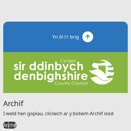
Yn ôl i'r brig
Archif
I weld hen gopïau, cliciwch ar y botwm Archif isod
Archif