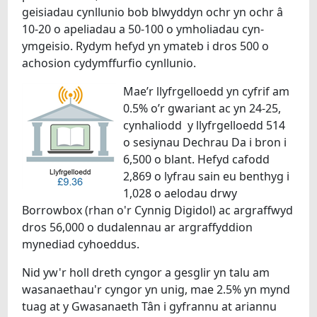
geisiadau cynllunio bob blwyddyn ochr yn ochr â
10-20 o apeliadau a 50-100 o ymholiadau cyn-
ymgeisio. Rydym hefyd yn ymateb i dros 500 o
achosion cydymffurfio cynllunio.
Mae’r llyfrgelloedd yn cyfrif am
0.5% o’r gwariant ac yn 24-25,
cynhaliodd y llyfrgelloedd 514
o sesiynau Dechrau Da i bron i
6,500 o blant. Hefyd cafodd
2,869 o lyfrau sain eu benthyg i
1,028 o aelodau drwy
Borrowbox (rhan o'r Cynnig Digidol) ac argraffwyd
dros 56,000 o dudalennau ar argraffyddion
mynediad cyhoeddus.
Nid yw'r holl dreth cyngor a gesglir yn talu am
wasanaethau'r cyngor yn unig, mae 2.5% yn mynd
tuag at y Gwasanaeth Tân i gyfrannu at ariannu