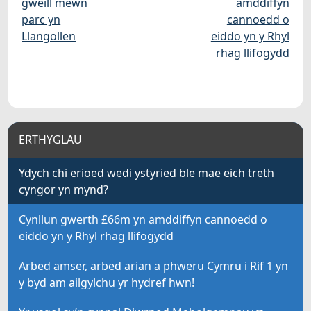
gweill mewn
amddiffyn
parc yn
cannoedd o
Llangollen
eiddo yn y Rhyl
rhag llifogydd
ERTHYGLAU
Ydych chi erioed wedi ystyried ble mae eich treth
cyngor yn mynd?
Cynllun gwerth £66m yn amddiffyn cannoedd o
eiddo yn y Rhyl rhag llifogydd
Arbed amser, arbed arian a phweru Cymru i Rif 1 yn
y byd am ailgylchu yr hydref hwn!