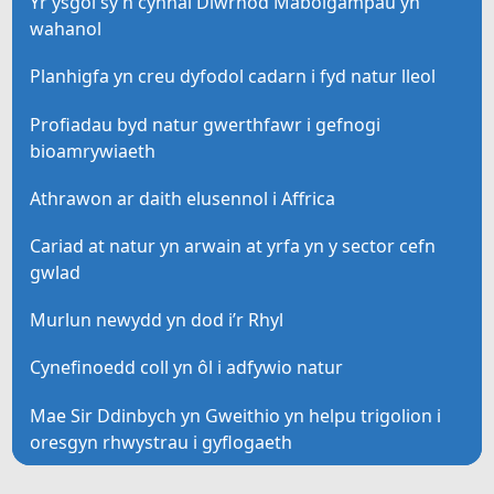
Yr ysgol sy’n cynnal Diwrnod Mabolgampau yn
wahanol
Planhigfa yn creu dyfodol cadarn i fyd natur lleol
Profiadau byd natur gwerthfawr i gefnogi
bioamrywiaeth
Athrawon ar daith elusennol i Affrica
Cariad at natur yn arwain at yrfa yn y sector cefn
gwlad
Murlun newydd yn dod i’r Rhyl
Cynefinoedd coll yn ôl i adfywio natur
Mae Sir Ddinbych yn Gweithio yn helpu trigolion i
oresgyn rhwystrau i gyflogaeth