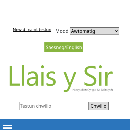
Neidio i'r cynnwys
Neidio i lywio’r wefan
Newid maint testun
Modd
Saesneg/English
Chwilio