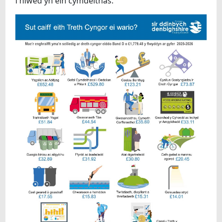
i niwed yn ein cymdeithas.”