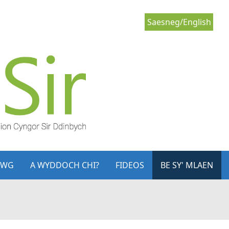
Saesneg/English
LWG
A WYDDOCH CHI?
FIDEOS
BE SY' MLAEN