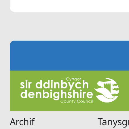
Archif
Tanysgr