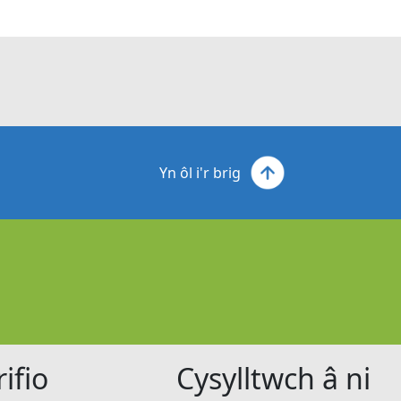
Yn ôl i'r brig
ifio
Cysylltwch â ni