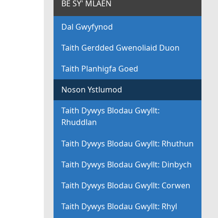
BE SY' MLAEN
Dal Gwyfynod
Taith Gerdded Gwenoliaid Duon
Taith Planhigfa Goed
Noson Ystlumod
Taith Dywys Blodau Gwyllt:
Rhuddlan
Taith Dywys Blodau Gwyllt: Rhuthun
Taith Dywys Blodau Gwyllt: Dinbych
Taith Dywys Blodau Gwyllt: Corwen
Taith Dywys Blodau Gwyllt: Rhyl