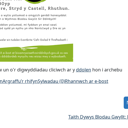
n o'r digwyddiadau cliciwch ar y
ddolen
hon i archebu
an
Argraffu’r rhifyn
Sylwadau (0)
Rhannwch ar e-bost
Taith Dywys Blodau Gwyllt: