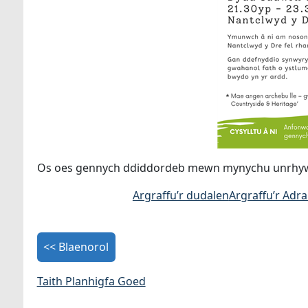
Os oes gennych ddiddordeb mewn mynychu unrhyw u
Argraffu’r dudalen
Argraffu’r Adr
<< Blaenorol
Taith Planhigfa Goed