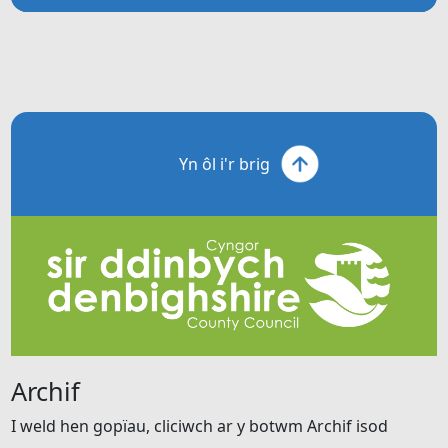
Yn ôl i'r brig
Archif
I weld hen gopïau, cliciwch ar y botwm Archif isod