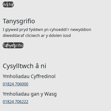
Archif
Tanysgrifio
I glywed pryd fyddwn yn cyhoeddi'r newyddion
diweddaraf cliciwch ar y ddolen isod
Tanysgrifio
Cysylltwch â ni
Ymholiadau Cyffredinol
01824 706000
Ymholiadau gan y Wasg
01824 706222