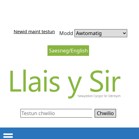
Neidio i'r cynnwys
Neidio i lywio’r wefan
Newid maint testun
Modd
Saesneg/English
Chwilio