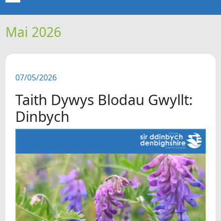
Mai 2026
CARTREF
NEWYDDION
07/05/2026
ERTHYGLAU
Taith Dywys Blodau Gwyllt:
CIPOLWG
Dinbych
A WYDDOCH CHI?
FIDEOS
BE SY' MLAEN