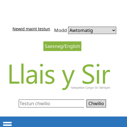
Neidio i'r cynnwys
Neidio i lywio’r wefan
Newid maint testun
Modd
Saesneg/English
Chwilio