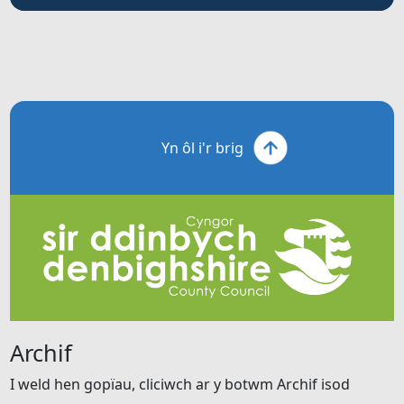
Yn ôl i'r brig
Archif
I weld hen gopïau, cliciwch ar y botwm Archif isod