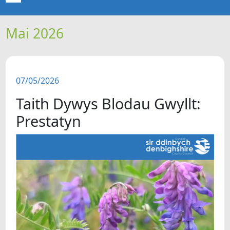
Mai 2026
CARTREF
NEWYDDION
07/05/2026
ERTHYGLAU
Taith Dywys Blodau Gwyllt:
CIPOLWG
Prestatyn
A WYDDOCH CHI?
FIDEOS
BE SY' MLAEN