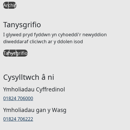
Archif
Tanysgrifio
I glywed pryd fyddwn yn cyhoeddi'r newyddion
diweddaraf cliciwch ar y ddolen isod
Tanysgrifio
Cysylltwch â ni
Ymholiadau Cyffredinol
01824 706000
Ymholiadau gan y Wasg
01824 706222