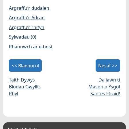
Argraffu’r dudalen
Argraffu’r Adran
Argraffu’r rhifyn
Sylwadau (0)
Rhannwch ar e-bost
<< Blaenorol
Nesaf >>
Taith Dywys
Da iawn ti
Blodau Gwyllt:
Mason o Ysgol
Rhyl
Santes Ffraid!