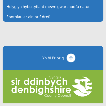
Helyg yn hybu tyfiant mewn gwarchodfa natur
Spotolau ar ein prif drefi
Yn ôl i'r brig