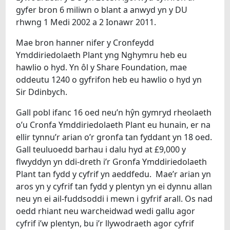
gyfer bron 6 miliwn o blant a anwyd yn y DU
rhwng 1 Medi 2002 a 2 Ionawr 2011.
Mae bron hanner nifer y Cronfeydd
Ymddiriedolaeth Plant yng Nghymru heb eu
hawlio o hyd. Yn ôl y Share Foundation, mae
oddeutu 1240 o gyfrifon heb eu hawlio o hyd yn
Sir Ddinbych.
Gall pobl ifanc 16 oed neu’n hŷn gymryd rheolaeth
o’u Cronfa Ymddiriedolaeth Plant eu hunain, er na
ellir tynnu’r arian o’r gronfa tan fyddant yn 18 oed.
Gall teuluoedd barhau i dalu hyd at £9,000 y
flwyddyn yn ddi-dreth i’r Gronfa Ymddiriedolaeth
Plant tan fydd y cyfrif yn aeddfedu. Mae’r arian yn
aros yn y cyfrif tan fydd y plentyn yn ei dynnu allan
neu yn ei ail-fuddsoddi i mewn i gyfrif arall. Os nad
oedd rhiant neu warcheidwad wedi gallu agor
cyfrif i’w plentyn, bu i’r llywodraeth agor cyfrif