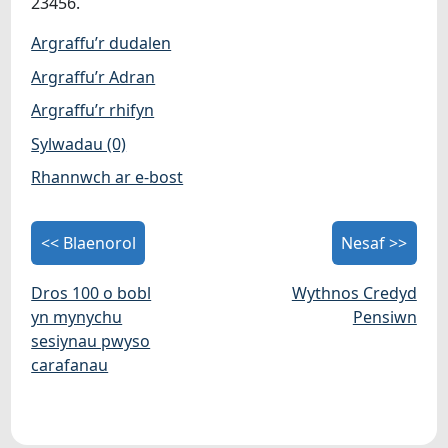
23456.
Argraffu’r dudalen
Argraffu’r Adran
Argraffu’r rhifyn
Sylwadau (0)
Rhannwch ar e-bost
<< Blaenorol
Nesaf >>
Dros 100 o bobl
Wythnos Credyd
yn mynychu
Pensiwn
sesiynau pwyso
carafanau