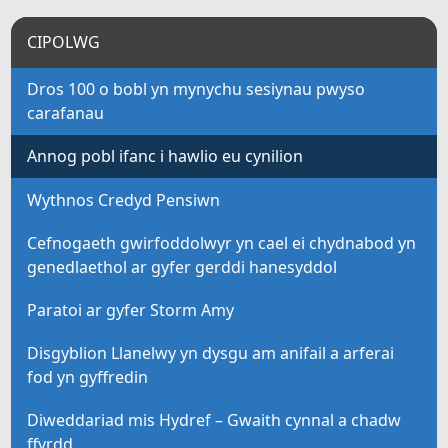
CIPOLWG
Dros 100 o bobl yn mynychu sesiynau pwyso
carafanau
Annog pobl ifanc i hawlio eu cynilion
Wythnos Credyd Pensiwn
Cefnogaeth gwirfoddolwyr yn cael ei chydnabod yn
genedlaethol ar gyfer gerddi hanesyddol
Paratoi ar gyfer Storm Amy
Disgyblion Llanelwy yn dysgu am anifail a arferai
fod yn gyffredin
Diweddariad mis Hydref – Gwaith cynnal a chadw
ffyrdd