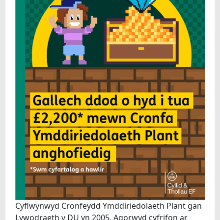
Cyflwynwyd Cronfeydd Ymddiriedolaeth Plant gan
Lywodraeth y DU yn 2005. Agorwyd cyfrifon ar