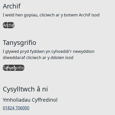
Archif
I weld hen gopïau, cliciwch ar y botwm Archif isod
Archif
Tanysgrifio
I glywed pryd fyddwn yn cyhoeddi'r newyddion
diweddaraf cliciwch ar y ddolen isod
Tanysgrifio
Cysylltwch â ni
Ymholiadau Cyffredinol
01824 706000