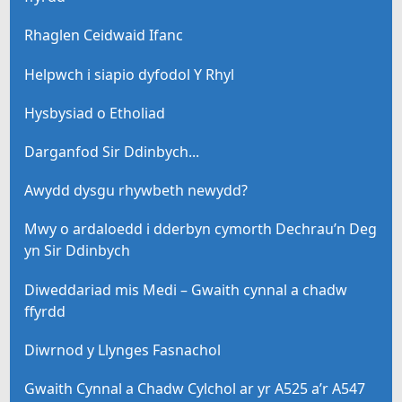
Rhaglen Ceidwaid Ifanc
Helpwch i siapio dyfodol Y Rhyl
Hysbysiad o Etholiad
Darganfod Sir Ddinbych...
Awydd dysgu rhywbeth newydd?
Mwy o ardaloedd i dderbyn cymorth Dechrau’n Deg
yn Sir Ddinbych
Diweddariad mis Medi – Gwaith cynnal a chadw
ffyrdd
Diwrnod y Llynges Fasnachol
Gwaith Cynnal a Chadw Cylchol ar yr A525 a’r A547