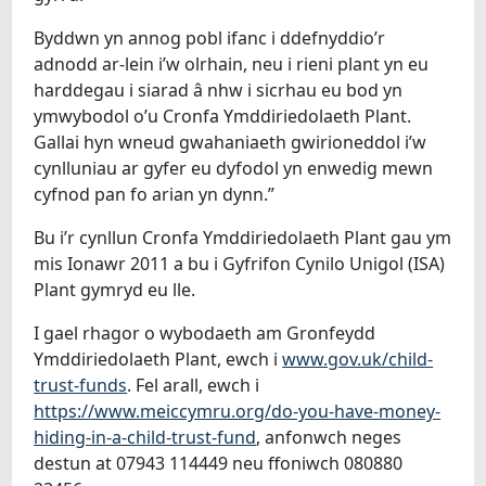
Byddwn yn annog pobl ifanc i ddefnyddio’r
adnodd ar-lein i’w olrhain, neu i rieni plant yn eu
harddegau i siarad â nhw i sicrhau eu bod yn
ymwybodol o’u Cronfa Ymddiriedolaeth Plant.
Gallai hyn wneud gwahaniaeth gwirioneddol i’w
cynlluniau ar gyfer eu dyfodol yn enwedig mewn
cyfnod pan fo arian yn dynn.”
Bu i’r cynllun Cronfa Ymddiriedolaeth Plant gau ym
mis Ionawr 2011 a bu i Gyfrifon Cynilo Unigol (ISA)
Plant gymryd eu lle.
I gael rhagor o wybodaeth am Gronfeydd
Ymddiriedolaeth Plant, ewch i
www.gov.uk/child-
trust-funds
. Fel arall, ewch i
https://www.meiccymru.org/do-you-have-money-
hiding-in-a-child-trust-fund
, anfonwch neges
destun at 07943 114449 neu ffoniwch 080880