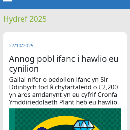
Hydref 2025
CARTREF
NEWYDDION
27/10/2025
ERTHYGLAU
Annog pobl ifanc i hawlio eu
CIPOLWG
cynilion
Gallai nifer o oedolion ifanc yn Sir
A WYDDOCH CHI?
Ddinbych fod â chyfartaledd o £2,200
yn aros amdanynt yn eu cyfrif Cronfa
FIDEOS
Ymddiriedolaeth Plant heb eu hawlio.
BE SY' MLAEN