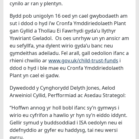
cynilo ar ran y plentyn.
Bydd pob unigolyn 16 oed yn cael gwybodaeth am
sut i ddod o hyd i’w Cronfa Ymddiriedolaeth Plant
gan Gyllid a Thollau Ei Fawrhydi gyda’u llythyr
Yswiriant Gwladol. Os oes unrhyw un yn ansicr am
eu sefyllfa, yna dylent wirio gyda’u banc neu
gymdeithas adeiladu. Fel arall, gall oedolion ifanc a
rhieni chwilio ar
www.gov.uk/child-trust-funds
i
ddod o hyd i ble mae eu Cronfa Ymddiriedolaeth
Plant yn cael ei gadw.
Dywedodd y Cynghorydd Delyth Jones, Aelod
Arweiniol Cyllid, Perfformiad ac Asedau Strategol:
“Hoffwn annog yr holl bobl ifanc sy’n gymwys i
wirio eu cyfrifon a hawlio yr hyn sy’n eiddo iddynt.
Gellir symud y buddsoddiad i ISA oedolyn neu ei
ddefnyddio ar gyfer eu haddysg, tai neu wersi
gyrru.