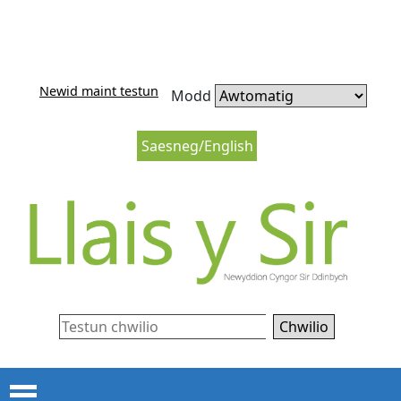
Neidio i'r cynnwys
Neidio i lywio’r wefan
Newid maint testun
Modd
Saesneg/English
Chwilio