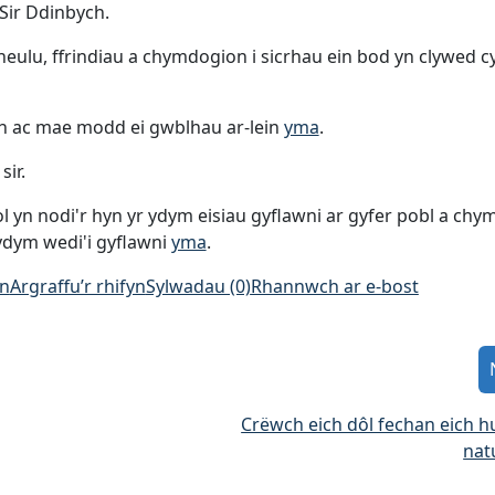
Sir Ddinbych.
theulu, ffrindiau a chymdogion i sicrhau ein bod yn clywed c
ch ac mae modd ei gwblhau ar-lein
yma
.
sir.
 yn nodi'r hyn yr ydym eisiau gyflawni ar gyfer pobl a ch
 ydym wedi'i gyflawni
yma
.
an
Argraffu’r rhifyn
Sylwadau (0)
Rhannwch ar e-bost
Crëwch eich dôl fechan eich h
natu