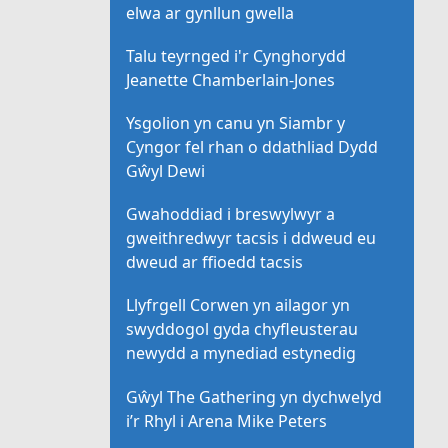
elwa ar gynllun gwella
Talu teyrnged i'r Cynghorydd
Jeanette Chamberlain-Jones
Ysgolion yn canu yn Siambr y
Cyngor fel rhan o ddathliad Dydd
Gŵyl Dewi
Gwahoddiad i breswylwyr a
gweithredwyr tacsis i ddweud eu
dweud ar ffioedd tacsis
Llyfrgell Corwen yn ailagor yn
swyddogol gyda chyfleusterau
newydd a mynediad estynedig
Gŵyl The Gathering yn dychwelyd
i’r Rhyl i Arena Mike Peters