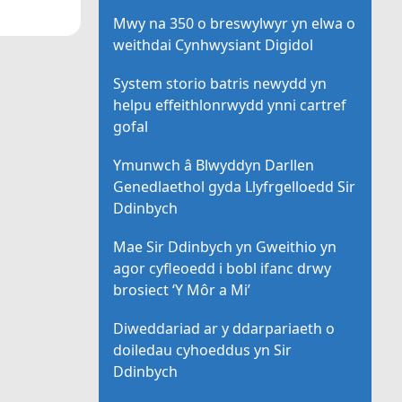
Mwy na 350 o breswylwyr yn elwa o
weithdai Cynhwysiant Digidol
System storio batris newydd yn
helpu effeithlonrwydd ynni cartref
gofal
Ymunwch â Blwyddyn Darllen
Genedlaethol gyda Llyfrgelloedd Sir
Ddinbych
Mae Sir Ddinbych yn Gweithio yn
agor cyfleoedd i bobl ifanc drwy
brosiect ‘Y Môr a Mi’
Diweddariad ar y ddarpariaeth o
doiledau cyhoeddus yn Sir
Ddinbych