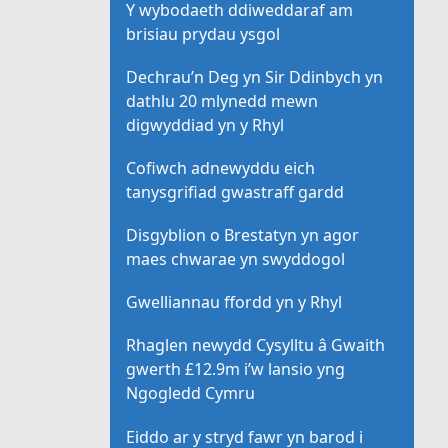
Y wybodaeth ddiweddaraf am
brisiau prydau ysgol
Dechrau’n Deg yn Sir Ddinbych yn
dathlu 20 mlynedd mewn
digwyddiad yn y Rhyl
Cofiwch adnewyddu eich
tanysgrifiad gwastraff gardd
Disgyblion o Brestatyn yn agor
maes chwarae yn swyddogol
Gwelliannau ffordd yn y Rhyl
Rhaglen newydd Cysylltu â Gwaith
gwerth £12.9m i’w lansio yng
Ngogledd Cymru
Eiddo ar y stryd fawr yn barod i