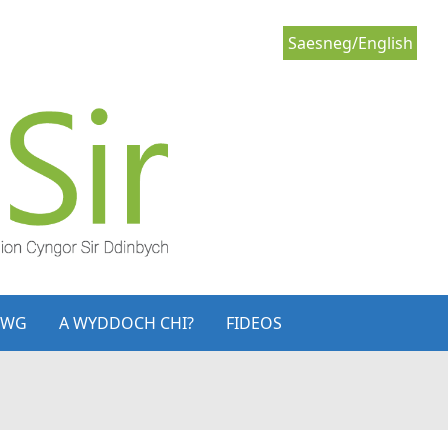
Saesneg/English
LWG
A WYDDOCH CHI?
FIDEOS