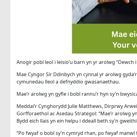
Anogir pobl leol i leisio’u barn yn yr arolwg “Dewch 
Mae Cyngor Sir Ddinbych yn cynnal yr arolwg gyda’r
cymunedau lleol a defnyddio gwasanaethau.
Mae’r arolwg yn gyfle i bobl rannu’r hyn sy’n bwysic
Meddai’r Cynghorydd Julie Matthews, Dirprwy Arwein
Gorfforaethol ac Asedau Strategol: “Mae’r arolwg y
Bydd eich llais yn ein helpu i ddeall beth sy’n gweith
“Po fwyaf o bobl sy’n cymryd rhan, po fwyaf manwl f