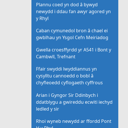
Plannu coed yn dod â bywyd
newydd i ddau fan awyr agored yn
y Rhyl
Caban cymunedol bron â chael ei
gwblhau yn Ysgol Cefn Meiriadog
Gwella croesffyrdd yr A541 i Bont y
Cambwll, Trefnant
Ffair swyddi lwyddiannus yn
cysylltu cannoedd o bobl â
chyfleoedd cyflogaeth cyffrous
Arian i Gyngor Sir Ddinbych i
ddatblygu a gwireddu ecwiti iechyd
ledled y sir
Rhoi wyneb newydd ar ffordd Pont
H y Rhyl