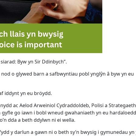
i siarad: Byw yn Sir Ddinbych”.
 nod o glywed barn a safbwyntiau pobl ynglŷn â byw yn eu
af iddynt yn eu bröydd.
ydd ac Aelod Arweiniol Cydraddoldeb, Polisi a Strategaeth
n gyfle go iawn i bobl wneud gwahaniaeth yn eu hardaloedd 
io’n dda a beth ddylwn ni ei wella.
ydd y darlun a gawn ni o beth sy’n bwysig i gymunedau yn y