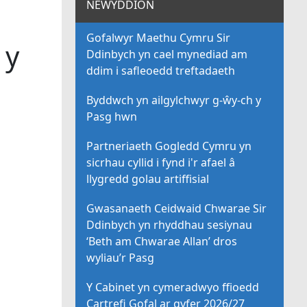
NEWYDDION
Gofalwyr Maethu Cymru Sir
 y
Ddinbych yn cael mynediad am
ddim i safleoedd treftadaeth
Byddwch yn ailgylchwyr g-ŵy-ch y
Pasg hwn
Partneriaeth Gogledd Cymru yn
sicrhau cyllid i fynd i'r afael â
llygredd golau artiffisial
Gwasanaeth Ceidwaid Chwarae Sir
Ddinbych yn rhyddhau sesiynau
‘Beth am Chwarae Allan’ dros
wyliau’r Pasg
Y Cabinet yn cymeradwyo ffioedd
Cartrefi Gofal ar gyfer 2026/27