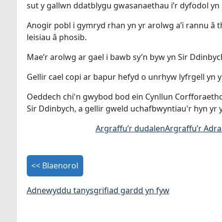
sut y gallwn ddatblygu gwasanaethau i’r dyfodol yn 
Anogir pobl i gymryd rhan yn yr arolwg a’i rannu â 
leisiau â phosib.
Mae’r arolwg ar gael i bawb sy’n byw yn Sir Ddinby
Gellir cael copi ar bapur hefyd o unrhyw lyfrgell yn y 
Oeddech chi'n gwybod bod ein Cynllun Corfforaethol
Sir Ddinbych, a gellir gweld uchafbwyntiau'r hyn yr
Argraffu’r dudalen
Argraffu’r Adr
<< Blaenorol
Adnewyddu tanysgrifiad gardd yn fyw