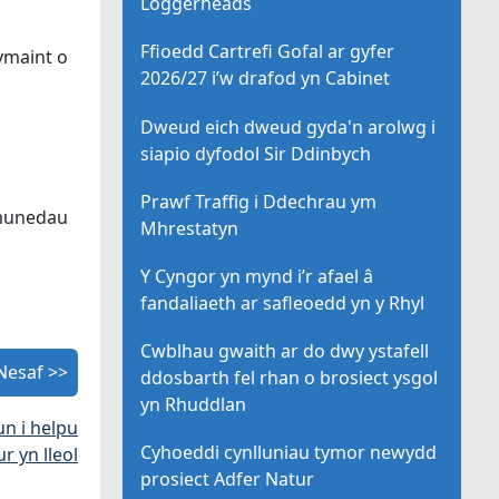
Loggerheads
Ffioedd Cartrefi Gofal ar gyfer
ymaint o
2026/27 i’w drafod yn Cabinet
Dweud eich dweud gyda'n arolwg i
siapio dyfodol Sir Ddinbych
Prawf Traffig i Ddechrau ym
ymunedau
Mhrestatyn
Y Cyngor yn mynd i’r afael â
fandaliaeth ar safleoedd yn y Rhyl
Cwblhau gwaith ar do dwy ystafell
Nesaf >>
ddosbarth fel rhan o brosiect ysgol
yn Rhuddlan
un i helpu
Cyhoeddi cynlluniau tymor newydd
r yn lleol
prosiect Adfer Natur