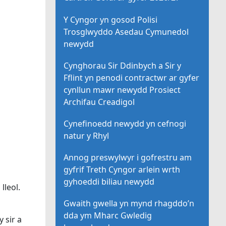
Y Cyngor yn gosod Polisi
Trosglwyddo Asedau Cymunedol
newydd
Cynghorau Sir Ddinbych a Sir y
Fflint yn penodi contractwr ar gyfer
cynllun mawr newydd Prosiect
Archifau Creadigol
Cynefinoedd newydd yn cefnogi
natur y Rhyl
Annog preswylwyr i gofrestru am
gyfrif Treth Cyngor arlein wrth
gyhoeddi biliau newydd
lleol.
Gwaith gwella yn mynd rhagddo’n
dda ym Mharc Gwledig
 sir a