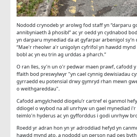
Nododd crynodeb yr arolwg fod staff yn “darparu g
annibyniaeth â phosibl” ac yr oedd yn cydnabod bo
yn darparu mynediad da at gyfarpar arbenigol sy’n 
“Mae'r rheolwr a'r unigolyn cyfrifol yn hawdd mynd 
bobl ac yn eu trin ag urddas a pharch.”
O ran lles, sy'n un o'r pedwar maen prawf, cafodd y 
ffaith bod preswylwyr "yn cael cynnig dewisiadau c
gyrraedd eu potensial drwy gymryd rhan mewn gweit
o weithgareddau".
Cafodd amgylchedd diogelu’r cartref ei ganmol hefy
ddiogel o wybod na all unrhyw un gael mynediad i'r 
teimlo'n hyderus ac yn gyfforddus i godi unrhyw br
Roedd yr adran hon yn yr adroddiad hefyd yn canmol
hawdd mynd ato, a nododd un person nad oes byth an