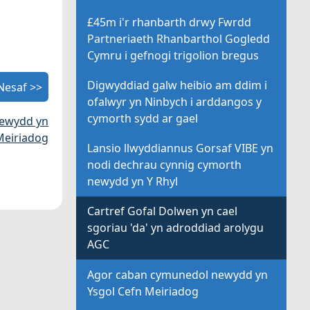
£45m i'r rhanbarth drwy Fwrdd
Partneriaeth Rhanbarthol Gogledd
Cymru i gefnogi trigolion bregus
Digwyddiad galw heibio am ddim i
Nesaf >>
ofalwyr yn Ninbych i arddangos y
cymorth sydd ar gael
newydd yn
Meiriadog
Lansio llwyddiannus Gorsaf VIBE yn
nodi dechrau cynnig cymorth
newydd yn Y Rhyl
Cartref Gofal Dolwen yn cael
sgoriau 'da' yn adroddiad arolygu
AGC
Agor caban cymunedol newydd yn
Ysgol Cefn Meiriadog