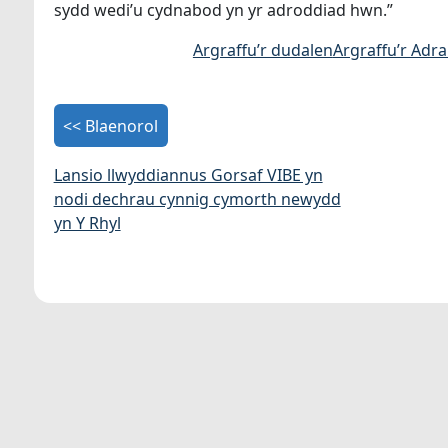
sydd wedi’u cydnabod yn yr adroddiad hwn.”
Argraffu’r dudalen
Argraffu’r Adr
<< Blaenorol
Lansio llwyddiannus Gorsaf VIBE yn
nodi dechrau cynnig cymorth newydd
yn Y Rhyl