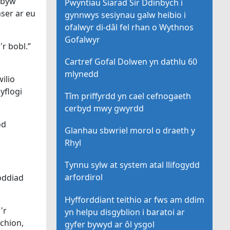
“byw
Pwyntiau Siarad Sir Ddinbych i
ser ar eu
gynnwys sesiynau galw heibio i
ofalwyr di-dâl fel rhan o Wythnos
Gofalwyr
r bobl.”
Cartref Gofal Dolwen yn dathlu 60
mlynedd
ilio
yflogi
Tîm priffyrdd yn cael cefnogaeth
cerbyd mwy gwyrdd
od
Glanhau sbwriel morol o draeth y
Rhyl
Tynnu sylw at system atal llifogydd
arfordirol
oddiad
Hyfforddiant teithio ar fws am ddim
'r
yn helpu disgyblion i baratoi ar
echion,
gyfer bywyd ar ôl ysgol