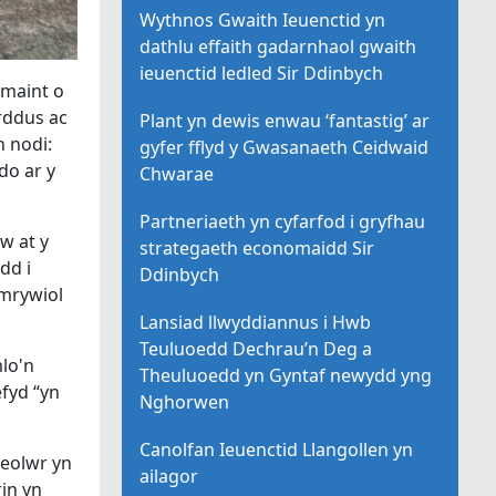
Wythnos Gwaith Ieuenctid yn
dathlu effaith gadarnhaol gwaith
ieuenctid ledled Sir Ddinbych
ymaint o
rddus ac
Plant yn dewis enwau ‘fantastig’ ar
 nodi:
gyfer fflyd y Gwasanaeth Ceidwaid
do ar y
Chwarae
Partneriaeth yn cyfarfod i gryfhau
w at y
strategaeth economaidd Sir
dd i
Ddinbych
amrywiol
Lansiad llwyddiannus i Hwb
Teuluoedd Dechrau’n Deg a
lo'n
Theuluoedd yn Gyntaf newydd yng
fyd “yn
Nghorwen
Canolfan Ieuenctid Llangollen yn
heolwr yn
ailagor
in yn