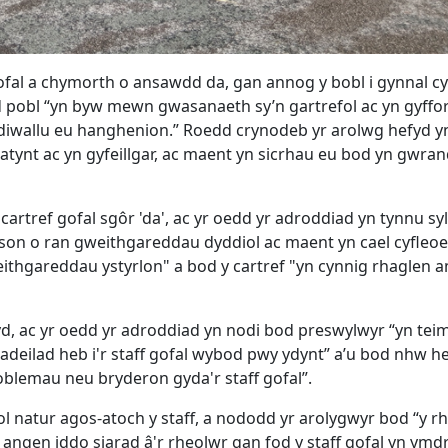
ofal a chymorth o ansawdd da, gan annog y bobl i gynnal c
d pobl “yn byw mewn gwasanaeth sy’n gartrefol ac yn gyffo
diwallu eu hanghenion.” Roedd crynodeb yr arolwg hefyd yn
atynt ac yn gyfeillgar, ac maent yn sicrhau eu bod yn gwran
cartref gofal sgôr 'da', ac yr oedd yr adroddiad yn tynnu syl
yson o ran gweithgareddau dyddiol ac maent yn cael cyfleoe
hgareddau ystyrlon" a bod y cartref "yn cynnig rhaglen 
d, ac yr oedd yr adroddiad yn nodi bod preswylwyr “yn teim
adeilad heb i'r staff gofal wybod pwy ydynt” a’u bod nhw he
oblemau neu bryderon gyda'r staff gofal”.
 natur agos-atoch y staff, a nododd yr arolygwyr bod “y r
gen iddo siarad â'r rheolwr gan fod y staff gofal yn ymdr