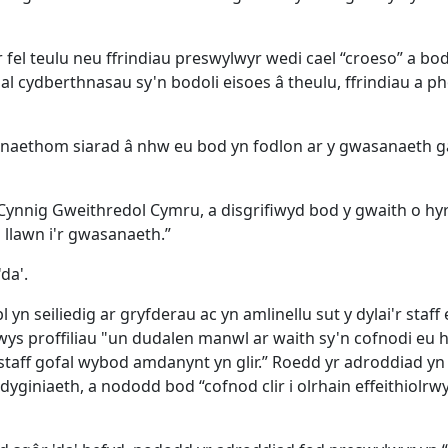
el teulu neu ffrindiau preswylwyr wedi cael “croeso” a bo
l cydberthnasau sy'n bodoli eisoes â theulu, ffrindiau a ph
gwnaethom siarad â nhw eu bod yn fodlon ar y gwasanaeth 
ynnig Gweithredol Cymru, a disgrifiwyd bod y gwaith o hy
 llawn i'r gwasanaeth.”
da'.
n seiliedig ar gryfderau ac yn amlinellu sut y dylai'r staff 
nwys proffiliau "un dudalen manwl ar waith sy'n cofnodi eu h
staff gofal wybod amdanynt yn glir.” Roedd yr adroddiad yn
ddyginiaeth, a nododd bod “cofnod clir i olrhain effeithiolrw