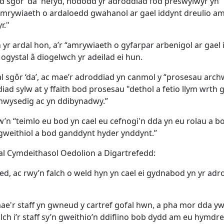
dd sgôr 'da' hefyd, nododd yr adroddiad fod preswylwyr yn 
mrywiaeth o ardaloedd gwahanol ar gael iddynt dreulio am
r."
ardal hon, a’r “amrywiaeth o gyfarpar arbenigol ar gael i'
ogystal â diogelwch yr adeilad ei hun.
l sgôr ‘da’, ac mae’r adroddiad yn canmol y “prosesau archw
ad sylw at y ffaith bod prosesau "dethol a fetio llym wrth g
ymwysedig ac yn ddibynadwy.”
’n “teimlo eu bod yn cael eu cefnogi'n dda yn eu rolau a b
gweithiol a bod ganddynt hyder ynddynt.”
 Cymdeithasol Oedolion a Digartrefedd:
ed, ac rwy’n falch o weld hyn yn cael ei gydnabod yn yr adr
e'r staff yn gwneud y cartref gofal hwn, a pha mor dda yw
lch i’r staff sy’n gweithio’n ddiflino bob dydd am eu hymdr