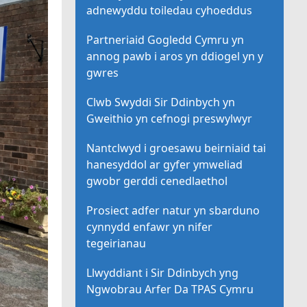
adnewyddu toiledau cyhoeddus
Partneriaid Gogledd Cymru yn
annog pawb i aros yn ddiogel yn y
gwres
Clwb Swyddi Sir Ddinbych yn
Gweithio yn cefnogi preswylwyr
Nantclwyd i groesawu beirniaid tai
hanesyddol ar gyfer ymweliad
gwobr gerddi cenedlaethol
Prosiect adfer natur yn sbarduno
cynnydd enfawr yn nifer
tegeirianau
Llwyddiant i Sir Ddinbych yng
Ngwobrau Arfer Da TPAS Cymru