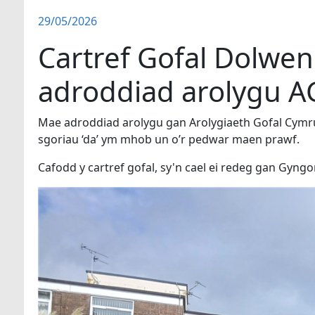
29/05/2026
Cartref Gofal Dolwen 
adroddiad arolygu A
Mae adroddiad arolygu gan Arolygiaeth Gofal Cymru
sgoriau ‘da’ ym mhob un o’r pedwar maen prawf.
Cafodd y cartref gofal, sy'n cael ei redeg gan Gyng