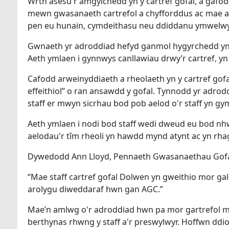
Wrth asesu'r amgylchedd yn y cartref gofal, a gafo
mewn gwasanaeth cartrefol a chyfforddus ac mae a
pen eu hunain, cymdeithasu neu ddiddanu ymwelwy
Gwnaeth yr adroddiad hefyd ganmol hygyrchedd yn yr 
Aeth ymlaen i gynnwys canllawiau drwy’r cartref, yn 
Cafodd arweinyddiaeth a rheolaeth yn y cartref gofa
effeithiol” o ran ansawdd y gofal. Tynnodd yr adroddi
staff er mwyn sicrhau bod pob aelod o'r staff yn g
Aeth ymlaen i nodi bod staff wedi dweud eu bod nhw
aelodau'r tîm rheoli yn hawdd mynd atynt ac yn rha
Dywedodd Ann Lloyd, Pennaeth Gwasanaethau Gofal
“Mae staff cartref gofal Dolwen yn gweithio mor gal
arolygu diweddaraf hwn gan AGC.”
Mae’n amlwg o'r adroddiad hwn pa mor gartrefol ma
berthynas rhwng y staff a'r preswylwyr. Hoffwn ddio