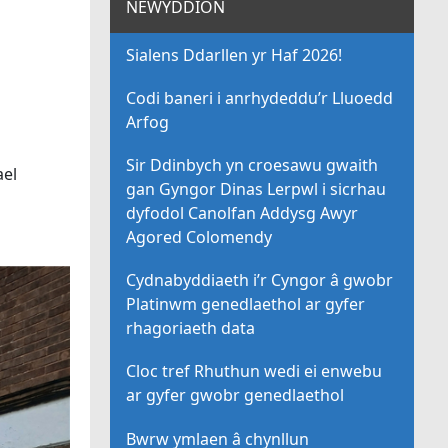
NEWYDDION
Sialens Ddarllen yr Haf 2026!
Codi baneri i anrhydeddu’r Lluoedd
Arfog
Sir Ddinbych yn croesawu gwaith
ael
gan Gyngor Dinas Lerpwl i sicrhau
dyfodol Canolfan Addysg Awyr
Agored Colomendy
Cydnabyddiaeth i’r Cyngor â gwobr
Platinwm genedlaethol ar gyfer
rhagoriaeth data
Cloc tref Rhuthun wedi ei enwebu
ar gyfer gwobr genedlaethol
Bwrw ymlaen â chynllun