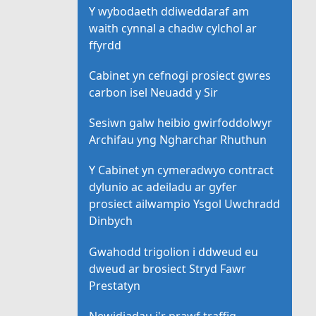
Y wybodaeth ddiweddaraf am
waith cynnal a chadw cylchol ar
ffyrdd
Cabinet yn cefnogi prosiect gwres
carbon isel Neuadd y Sir
Sesiwn galw heibio gwirfoddolwyr
Archifau yng Ngharchar Rhuthun
Y Cabinet yn cymeradwyo contract
dylunio ac adeiladu ar gyfer
prosiect ailwampio Ysgol Uwchradd
Dinbych
Gwahodd trigolion i ddweud eu
dweud ar brosiect Stryd Fawr
Prestatyn
Newidiadau i'r prawf traffig