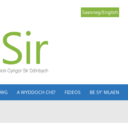
Saesneg/English
LWG
A WYDDOCH CHI?
FIDEOS
BE SY' MLAEN