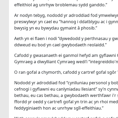
effeithiol ag unrhyw broblemau sydd ganddo.”
Ar nodyn tebyg, nododd yr adroddiad fod ymwelwyr f
preswylwyr yn cael eu “hannog i ddatblygu ac i gynna
bwysig yn eu bywydau gymaint â phosib.”
Aeth yn ei flaen i nodi “dywedodd y perthnasau y 
ddweud eu bod yn cael gwybodaeth reolaidd.”
Cafodd y gwasanaeth ei ganmol hefyd am gyflawni C
Gymraeg a diwylliant Cymraeg wedi’i “integreiddio'n
O ran gofal a chymorth, cafodd y cartref gofal sgôr '
Nododd yr adroddiad fod “cynlluniau personol y bobl y
cefnogi i gyflawni eu canlyniadau llesiant” sy’n cyn
bethau, eu cas bethau, a gwybodaeth werthfawr i'r 
ffordd yr oedd y cartrefi gofal yn trin ac yn rhoi me
feddyginiaeth hon ac unrhyw sgîl-effeithiau.”