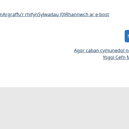
an
Argraffu’r rhifyn
Sylwadau (0)
Rhannwch ar e-bost
Agor caban cymunedol 
Ysgol Cefn 