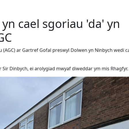
yn cael sgoriau 'da' yn
GC
 (AGC) ar Gartref Gofal preswyl Dolwen yn Ninbych wedi c
or Sir Dinbych, ei arolygiad mwyaf diweddar ym mis Rhagfyr.