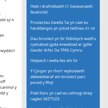
Hwb i drafnidiaeth i'r Gwasanaeth
Ieuenctid
d
obl sy'n
Prosiectau Gwella Tai yn cael eu
harddangos yn ystod teithiau o’r sir
gan
Dau brosiect yn Sir Ddinbych wedi’u
cydnabod gyda enwebiad ar gyfer
Gwobr Arfer Da TPAS Cymru
rwyddo’r
Helpwch i wella lles ein Sir
Y Cyngor yn rhoi'r wybodaeth
eu
ddiweddaraf am brosiect parc
off
poced y Rhyl
 canmol y
Pobl ifanc yn cael eu cefnogi drwy
ydd y
raglen SKITTLES