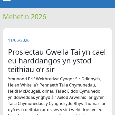
Mehefin 2026
CARTREF
NEWYDDION
11/06/2026
ERTHYGLAU
Prosiectau Gwella Tai yn cael
CIPOLWG
eu harddangos yn ystod
teithiau o’r sir
A WYDDOCH CHI?
Ymunodd Prif Weithredwr Cyngor Sir Ddinbych,
Helen White, a’r Pennaeth Tai a Chymunedau,
FIDEOS
Heidi McDougall, dimau Tai ac Eiddo Cymunedol
yn ddiweddar, ynghyd â’r Aelod Arweiniol ar gyfer
BE SY' MLAEN
Tai a Chymunedau, y Cynghorydd Rhys Thomas, ar
gyfres o deithiau ar draws y sir i weld drostyn eu