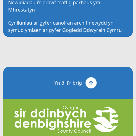
Newidiadau i'r prawf traffig parhaus ym
Mhrestatyn
Cynlluniau ar gyfer canolfan archif newydd yn
symud ymlaen ar gyfer Gogledd Ddwyrain Cymru
Yn ôl i'r brig