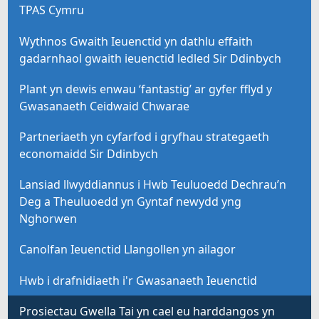
TPAS Cymru
Wythnos Gwaith Ieuenctid yn dathlu effaith
gadarnhaol gwaith ieuenctid ledled Sir Ddinbych
Plant yn dewis enwau ‘fantastig’ ar gyfer fflyd y
Gwasanaeth Ceidwaid Chwarae
Partneriaeth yn cyfarfod i gryfhau strategaeth
economaidd Sir Ddinbych
Lansiad llwyddiannus i Hwb Teuluoedd Dechrau’n
Deg a Theuluoedd yn Gyntaf newydd yng
Nghorwen
Canolfan Ieuenctid Llangollen yn ailagor
Hwb i drafnidiaeth i'r Gwasanaeth Ieuenctid
Prosiectau Gwella Tai yn cael eu harddangos yn