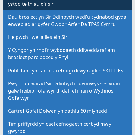
ystod teithiau o’r sir
Dau brosiect yn Sir Ddinbych wedi’u cydnabod gyda
enwebiad ar gyfer Gwobr Arfer Da TPAS Cymru
Helpwch i wella lles ein Sir
Y Cyngor yn rhoi'r wybodaeth ddiweddaraf am
brosiect parc poced y Rhyl
Pobl ifanc yn cael eu cefnogi drwy raglen SKITTLES
Pwyntiau Siarad Sir Ddinbych i gynnwys sesiynau
galw heibio i ofalwyr di-dâl fel rhan o Wythnos
Gofalwyr
Cartref Gofal Dolwen yn dathlu 60 mlynedd
Tîm priffyrdd yn cael cefnogaeth cerbyd mwy
gwyrdd