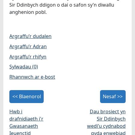
Sir Ddinbych ddigon o dai o safon sy’n diwallu
anghenion pobl.
Argraffu’r dudalen
Argraffu’r Adran
Argraffu’r rhifyn
Sylwadau (0)
Rhannwch ar e-bost
<< Blaenorol
Nesaf >>
Hwb i
Dau brosiect yn
drafnidiaeth i'r
Sir Ddinbych
Gwasanaeth
wedi’u cydnabod
Ieuenctid
gyda enwebiad