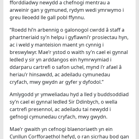
fforddiadwy newydd a chefnogi mentrau a
arweinir gan y gymuned, rydym wedi ymrwymo i
greu lleoedd lle gall pobl ffynnu.
“Roedd hi’n arbennig o galonogol cwrdd â staff a
phartneriaid sy’n helpu i gyflawni’r prosiectau hyn,
ac i weld y manteision maent yn cynnig i
breswylwyr. Mae’r ystod o waith sy’n cael ei gynnal
ledled y sir yn arddangos ein hymrwymiad i
ddarparu cartrefi o safon uchel, mynd i’r afael â
heriau’r hinsawdd, ac adeiladu cymunedau
cryfach, mwy gwydn ar gyfer y dyfodol.”
Amlygodd yr ymweliadau hyd a lled y buddsoddiad
sy’n cael ei gynnal ledled Sir Ddinbych, o wella
cartrefi presennol, ac adeiladu tai newydd i
gefnogi cymunedau cryfach, mwy gwydn.
Mae’r gwaith yn cefnogi blaenoriaeth yn ein
Cynllun Corfforaethol hefyd, o ran sicrhau bod gan