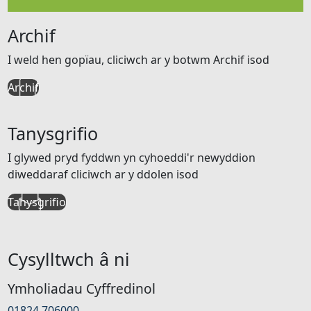
Archif
I weld hen gopïau, cliciwch ar y botwm Archif isod
Archif
Tanysgrifio
I glywed pryd fyddwn yn cyhoeddi'r newyddion
diweddaraf cliciwch ar y ddolen isod
Tanysgrifio
Cysylltwch â ni
Ymholiadau Cyffredinol
01824 706000