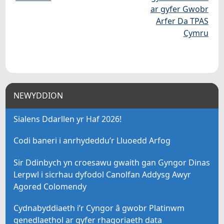
ar gyfer Gwobr
Arfer Da TPAS
Cymru
NEWYDDION
Sialens Ddarllen yr Haf 2026!
Codi baneri i anrhydeddu’r Lluoedd Arfog
Sir Ddinbych yn croesawu gwaith gan Gyngor Dinas
Lerpwl i sicrhau dyfodol Canolfan Addysg Awyr
Agored Colomendy
Cydnabyddiaeth i’r Cyngor â gwobr Platinwm
genedlaethol ar gyfer rhagoriaeth data