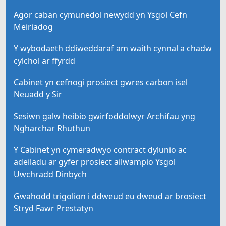
Agor caban cymunedol newydd yn Ysgol Cefn
Meiriadog
Y wybodaeth ddiweddaraf am waith cynnal a chadw
cylchol ar ffyrdd
Cabinet yn cefnogi prosiect gwres carbon isel
Neuadd y Sir
Sesiwn galw heibio gwirfoddolwyr Archifau yng
Ngharchar Rhuthun
Y Cabinet yn cymeradwyo contract dylunio ac
adeiladu ar gyfer prosiect ailwampio Ysgol
Uwchradd Dinbych
Gwahodd trigolion i ddweud eu dweud ar brosiect
Stryd Fawr Prestatyn