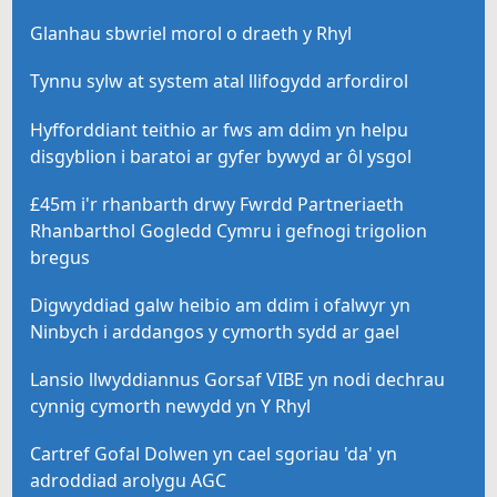
Glanhau sbwriel morol o draeth y Rhyl
Tynnu sylw at system atal llifogydd arfordirol
Hyfforddiant teithio ar fws am ddim yn helpu
disgyblion i baratoi ar gyfer bywyd ar ôl ysgol
£45m i'r rhanbarth drwy Fwrdd Partneriaeth
Rhanbarthol Gogledd Cymru i gefnogi trigolion
bregus
Digwyddiad galw heibio am ddim i ofalwyr yn
Ninbych i arddangos y cymorth sydd ar gael
Lansio llwyddiannus Gorsaf VIBE yn nodi dechrau
cynnig cymorth newydd yn Y Rhyl
Cartref Gofal Dolwen yn cael sgoriau 'da' yn
adroddiad arolygu AGC