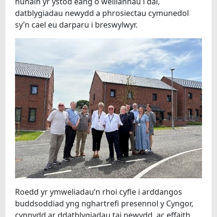
EIN HYSGOLION
hunain yr ystod eang o welliannau i dai,
datblygiadau newydd a phrosiectau cymunedol
sy’n cael eu darparu i breswylwyr.
Roedd yr ymweliadau’n rhoi cyfle i arddangos
buddsoddiad yng nghartrefi presennol y Cyngor,
cynnydd ar ddatblygiadau tai newydd, ac effaith