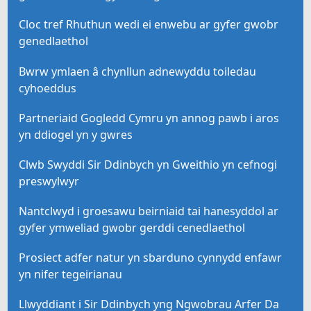
Cloc tref Rhuthun wedi ei enwebu ar gyfer gwobr
genedlaethol
Bwrw ymlaen â chynllun adnewyddu toiledau
cyhoeddus
Partneriaid Gogledd Cymru yn annog pawb i aros
yn ddiogel yn y gwres
Clwb Swyddi Sir Ddinbych yn Gweithio yn cefnogi
preswylwyr
Nantclwyd i groesawu beirniaid tai hanesyddol ar
gyfer ymweliad gwobr gerddi cenedlaethol
Prosiect adfer natur yn sbarduno cynnydd enfawr
yn nifer tegeirianau
Llwyddiant i Sir Ddinbych yng Ngwobrau Arfer Da