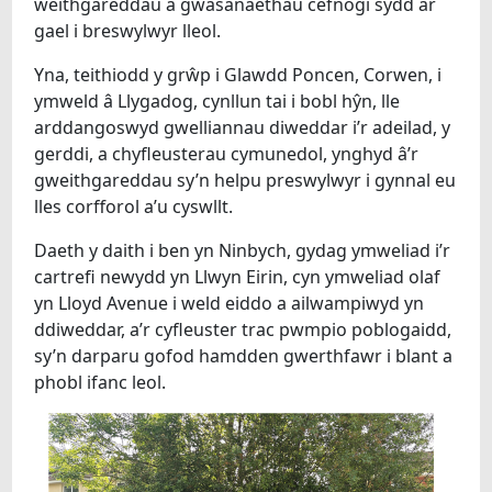
weithgareddau a gwasanaethau cefnogi sydd ar
gael i breswylwyr lleol.
Yna, teithiodd y grŵp i Glawdd Poncen, Corwen, i
ymweld â Llygadog, cynllun tai i bobl hŷn, lle
arddangoswyd gwelliannau diweddar i’r adeilad, y
gerddi, a chyfleusterau cymunedol, ynghyd â’r
gweithgareddau sy’n helpu preswylwyr i gynnal eu
lles corfforol a’u cyswllt.
Daeth y daith i ben yn Ninbych, gydag ymweliad i’r
cartrefi newydd yn Llwyn Eirin, cyn ymweliad olaf
yn Lloyd Avenue i weld eiddo a ailwampiwyd yn
ddiweddar, a’r cyfleuster trac pwmpio poblogaidd,
sy’n darparu gofod hamdden gwerthfawr i blant a
phobl ifanc leol.