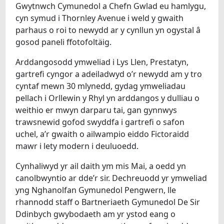
Gwytnwch Cymunedol a Chefn Gwlad eu hamlygu,
cyn symud i Thornley Avenue i weld y gwaith
parhaus o roi to newydd ar y cynllun yn ogystal â
gosod paneli ffotofoltäig.
Arddangosodd ymweliad i Lys Llen, Prestatyn,
gartrefi cyngor a adeiladwyd o’r newydd am y tro
cyntaf mewn 30 mlynedd, gydag ymweliadau
pellach i Orllewin y Rhyl yn arddangos y dulliau o
weithio er mwyn darparu tai, gan gynnwys
trawsnewid gofod swyddfa i gartrefi o safon
uchel, a’r gwaith o ailwampio eiddo Fictoraidd
mawr i lety modern i deuluoedd.
Cynhaliwyd yr ail daith ym mis Mai, a oedd yn
canolbwyntio ar dde’r sir. Dechreuodd yr ymweliad
yng Nghanolfan Gymunedol Pengwern, lle
rhannodd staff o Bartneriaeth Gymunedol De Sir
Ddinbych gwybodaeth am yr ystod eang o