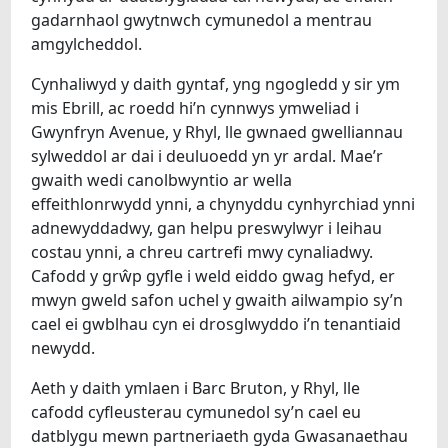
gadarnhaol gwytnwch cymunedol a mentrau
amgylcheddol.
Cynhaliwyd y daith gyntaf, yng ngogledd y sir ym
mis Ebrill, ac roedd hi’n cynnwys ymweliad i
Gwynfryn Avenue, y Rhyl, lle gwnaed gwelliannau
sylweddol ar dai i deuluoedd yn yr ardal. Mae’r
gwaith wedi canolbwyntio ar wella
effeithlonrwydd ynni, a chynyddu cynhyrchiad ynni
adnewyddadwy, gan helpu preswylwyr i leihau
costau ynni, a chreu cartrefi mwy cynaliadwy.
Cafodd y grŵp gyfle i weld eiddo gwag hefyd, er
mwyn gweld safon uchel y gwaith ailwampio sy’n
cael ei gwblhau cyn ei drosglwyddo i’n tenantiaid
newydd.
Aeth y daith ymlaen i Barc Bruton, y Rhyl, lle
cafodd cyfleusterau cymunedol sy’n cael eu
datblygu mewn partneriaeth gyda Gwasanaethau