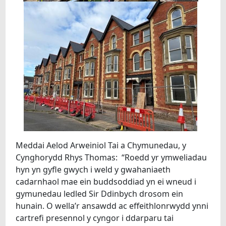
Meddai Aelod Arweiniol Tai a Chymunedau, y
Cynghorydd Rhys Thomas: “Roedd yr ymweliadau
hyn yn gyfle gwych i weld y gwahaniaeth
cadarnhaol mae ein buddsoddiad yn ei wneud i
gymunedau ledled Sir Ddinbych drosom ein
hunain. O wella’r ansawdd ac effeithlonrwydd ynni
cartrefi presennol y cyngor i ddarparu tai