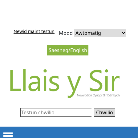
Neidio i'r cynnwys
Neidio i lywio’r wefan
Newid maint testun
Modd
Saesneg/English
Chwilio