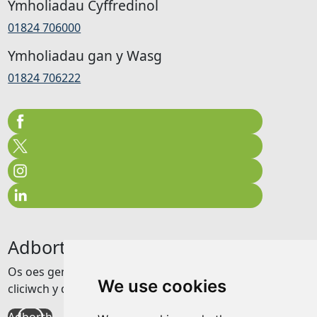
Ymholiadau Cyffredinol
01824 706000
Ymholiadau gan y Wasg
01824 706222
Adborth
Os oes gennych unrhyw adborth am y wefan hon
We use cookies
cliciwch y ddolen isod
Adborth