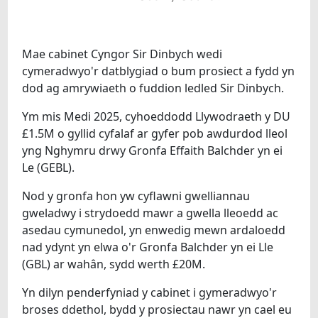
Mae cabinet Cyngor Sir Dinbych wedi
cymeradwyo'r datblygiad o bum prosiect a fydd yn
dod ag amrywiaeth o fuddion ledled Sir Dinbych.
Ym mis Medi 2025, cyhoeddodd Llywodraeth y DU
£1.5M o gyllid cyfalaf ar gyfer pob awdurdod lleol
yng Nghymru drwy Gronfa Effaith Balchder yn ei
Le (GEBL).
Nod y gronfa hon yw cyflawni gwelliannau
gweladwy i strydoedd mawr a gwella lleoedd ac
asedau cymunedol, yn enwedig mewn ardaloedd
nad ydynt yn elwa o'r Gronfa Balchder yn ei Lle
(GBL) ar wahân, sydd werth £20M.
Yn dilyn penderfyniad y cabinet i gymeradwyo'r
broses ddethol, bydd y prosiectau nawr yn cael eu