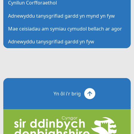
Cynllun Corfforaethol
Adnewyddu tanysgrifiad gardd yn mynd yn fyw
Mae ceisiadau am symiau cymudol bellach ar agor
Adnewyddu tanysgrifiad gardd yn fyw
Yn ôl i'r brig