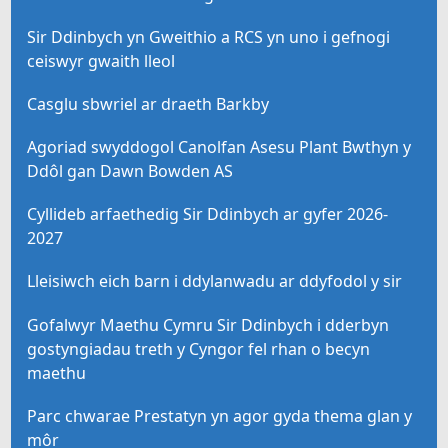
Sir Ddinbych yn Gweithio a RCS yn uno i gefnogi
ceiswyr gwaith lleol
Casglu sbwriel ar draeth Barkby
Agoriad swyddogol Canolfan Asesu Plant Bwthyn y
Ddôl gan Dawn Bowden AS
Cyllideb arfaethedig Sir Ddinbych ar gyfer 2026-
2027
Lleisiwch eich barn i ddylanwadu ar ddyfodol y sir
Gofalwyr Maethu Cymru Sir Ddinbych i dderbyn
gostyngiadau treth y Cyngor fel rhan o becyn
maethu
Parc chwarae Prestatyn yn agor gyda thema glan y
môr