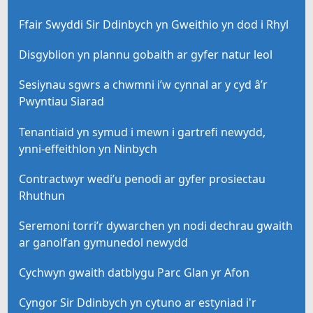
Ffair Swyddi Sir Ddinbych yn Gweithio yn dod i Rhyl
Disgyblion yn plannu gobaith ar gyfer natur leol
Sesiynau sgwrs a chwmni i’w cynnal ar y cyd â’r
Pwyntiau Siarad
Tenantiaid yn symud i mewn i gartrefi newydd,
ynni-effeithlon yn Ninbych
Contractwyr wedi’u penodi ar gyfer prosiectau
Rhuthun
Seremoni torri’r dywarchen yn nodi dechrau gwaith
ar ganolfan gymunedol newydd
Cychwyn gwaith datblygu Parc Glan yr Afon
Cyngor Sir Ddinbych yn cytuno ar estyniad i'r