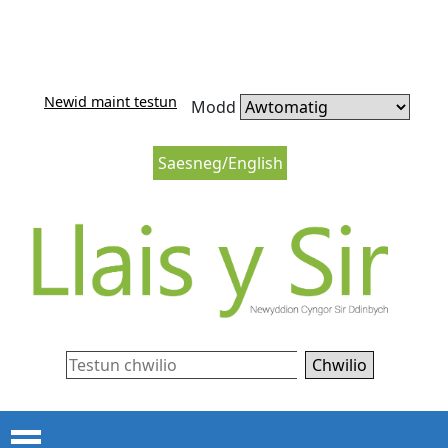
Neidio i'r cynnwys
Neidio i lywio’r wefan
Newid maint testun
Modd
Saesneg/English
Chwilio