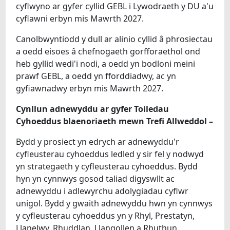
cyflwyno ar gyfer cyllid GEBL i Lywodraeth y DU a'u
cyflawni erbyn mis Mawrth 2027.
Canolbwyntiodd y dull ar alinio cyllid â phrosiectau
a oedd eisoes â chefnogaeth gorfforaethol ond
heb gyllid wedi'i nodi, a oedd yn bodloni meini
prawf GEBL, a oedd yn fforddiadwy, ac yn
gyfiawnadwy erbyn mis Mawrth 2027.
Cynllun adnewyddu ar gyfer Toiledau
Cyhoeddus blaenoriaeth mewn Trefi Allweddol –
Bydd y prosiect yn edrych ar adnewyddu'r
cyfleusterau cyhoeddus ledled y sir fel y nodwyd
yn strategaeth y cyfleusterau cyhoeddus. Bydd
hyn yn cynnwys gosod taliad digyswllt ac
adnewyddu i adlewyrchu adolygiadau cyflwr
unigol. Bydd y gwaith adnewyddu hwn yn cynnwys
y cyfleusterau cyhoeddus yn y Rhyl, Prestatyn,
Llanelwy, Rhuddlan, Llangollen a Rhuthun.