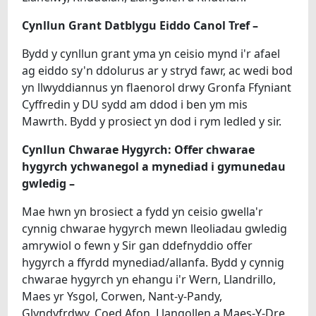
Cynllun Grant Datblygu Eiddo Canol Tref –
Bydd y cynllun grant yma yn ceisio mynd i'r afael
ag eiddo sy'n ddolurus ar y stryd fawr, ac wedi bod
yn llwyddiannus yn flaenorol drwy Gronfa Ffyniant
Cyffredin y DU sydd am ddod i ben ym mis
Mawrth. Bydd y prosiect yn dod i rym ledled y sir.
Cynllun Chwarae Hygyrch: Offer chwarae
hygyrch ychwanegol a mynediad i gymunedau
gwledig –
Mae hwn yn brosiect a fydd yn ceisio gwella'r
cynnig chwarae hygyrch mewn lleoliadau gwledig
amrywiol o fewn y Sir gan ddefnyddio offer
hygyrch a ffyrdd mynediad/allanfa. Bydd y cynnig
chwarae hygyrch yn ehangu i'r Wern, Llandrillo,
Maes yr Ysgol, Corwen, Nant-y-Pandy,
Glyndyfrdwy, Coed Afon, Llangollen a Maes-Y-Dre,