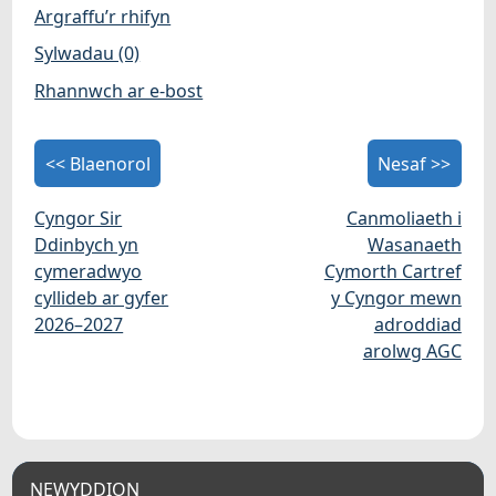
Argraffu’r rhifyn
Sylwadau (0)
Rhannwch ar e-bost
<< Blaenorol
Nesaf >>
Cyngor Sir
Canmoliaeth i
Ddinbych yn
Wasanaeth
cymeradwyo
Cymorth Cartref
cyllideb ar gyfer
y Cyngor mewn
2026–2027
adroddiad
arolwg AGC
NEWYDDION