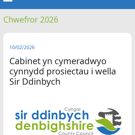
Chwefror 2026
CARTREF
NEWYDDION
10/02/2026
ERTHYGLAU
Cabinet yn cymeradwyo
CIPOLWG
cynnydd prosiectau i wella
Sir Ddinbych
A WYDDOCH CHI?
FIDEOS