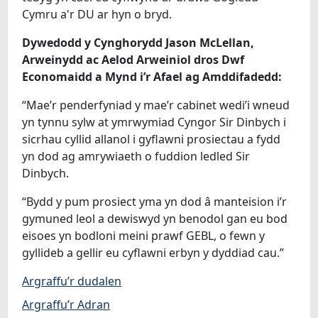
Cymru a'r DU ar hyn o bryd.
Dywedodd y Cynghorydd Jason McLellan,
Arweinydd ac Aelod Arweiniol dros Dwf
Economaidd a Mynd i’r Afael ag Amddifadedd:
“Mae’r penderfyniad y mae’r cabinet wedi’i wneud
yn tynnu sylw at ymrwymiad Cyngor Sir Dinbych i
sicrhau cyllid allanol i gyflawni prosiectau a fydd
yn dod ag amrywiaeth o fuddion ledled Sir
Dinbych.
“Bydd y pum prosiect yma yn dod â manteision i’r
gymuned leol a dewiswyd yn benodol gan eu bod
eisoes yn bodloni meini prawf GEBL, o fewn y
gyllideb a gellir eu cyflawni erbyn y dyddiad cau.”
Argraffu’r dudalen
Argraffu’r Adran