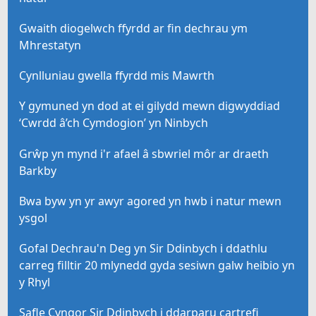
Gwaith diogelwch ffyrdd ar fin dechrau ym
Mhrestatyn
Cynlluniau gwella ffyrdd mis Mawrth
Y gymuned yn dod at ei gilydd mewn digwyddiad
‘Cwrdd â’ch Cymdogion’ yn Ninbych
Grŵp yn mynd i'r afael â sbwriel môr ar draeth
Barkby
Bwa byw yn yr awyr agored yn hwb i natur mewn
ysgol
Gofal Dechrau'n Deg yn Sir Ddinbych i ddathlu
carreg filltir 20 mlynedd gyda sesiwn galw heibio yn
y Rhyl
Safle Cyngor Sir Ddinbych i ddarparu cartrefi