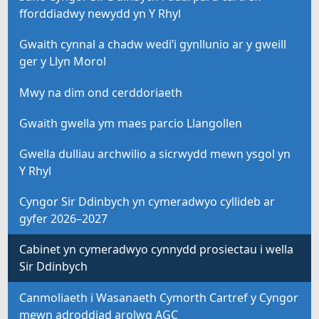
fforddiadwy newydd yn Y Rhyl
Gwaith cynnal a chadw wedi’i gynllunio ar y gweill
ger y Llyn Morol
Mwy na dim ond cerddoriaeth
Gwaith gwella ym maes parcio Llangollen
Gwella dulliau archwilio a sicrwydd mewn ysgol yn
Y Rhyl
Cyngor Sir Ddinbych yn cymeradwyo cyllideb ar
gyfer 2026–2027
Cabinet yn cymeradwyo cynnydd prosiectau i wella
Sir Ddinbych
Canmoliaeth i Wasanaeth Cymorth Cartref y Cyngor
mewn adroddiad arolwg AGC