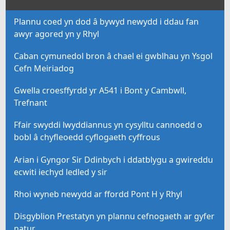
Plannu coed yn dod â bywyd newydd i ddau fan
awyr agored yn y Rhyl
Caban cymunedol bron â chael ei gwblhau yn Ysgol
Cefn Meiriadog
Gwella croesffyrdd yr A541 i Bont y Cambwll,
Trefnant
Ffair swyddi lwyddiannus yn cysylltu cannoedd o
bobl â chyfleoedd cyflogaeth cyffrous
Arian i Gyngor Sir Ddinbych i ddatblygu a gwireddu
ecwiti iechyd ledled y sir
Rhoi wyneb newydd ar ffordd Pont H y Rhyl
Disgyblion Prestatyn yn plannu cefnogaeth ar gyfer
natur