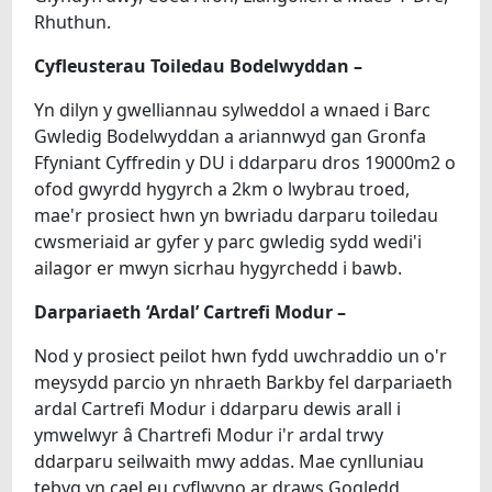
Rhuthun.
Cyfleusterau Toiledau Bodelwyddan –
Yn dilyn y gwelliannau sylweddol a wnaed i Barc
Gwledig Bodelwyddan a ariannwyd gan Gronfa
Ffyniant Cyffredin y DU i ddarparu dros 19000m2 o
ofod gwyrdd hygyrch a 2km o lwybrau troed,
mae'r prosiect hwn yn bwriadu darparu toiledau
cwsmeriaid ar gyfer y parc gwledig sydd wedi'i
ailagor er mwyn sicrhau hygyrchedd i bawb.
Darpariaeth ‘Ardal’ Cartrefi Modur –
Nod y prosiect peilot hwn fydd uwchraddio un o'r
meysydd parcio yn nhraeth Barkby fel darpariaeth
ardal Cartrefi Modur i ddarparu dewis arall i
ymwelwyr â Chartrefi Modur i'r ardal trwy
ddarparu seilwaith mwy addas. Mae cynlluniau
tebyg yn cael eu cyflwyno ar draws Gogledd