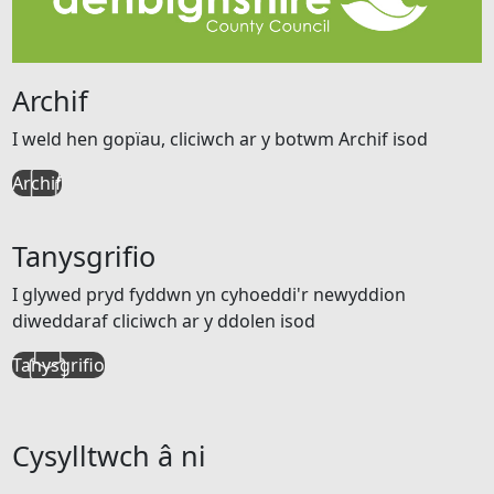
Archif
I weld hen gopïau, cliciwch ar y botwm Archif isod
Archif
Tanysgrifio
I glywed pryd fyddwn yn cyhoeddi'r newyddion
diweddaraf cliciwch ar y ddolen isod
Tanysgrifio
Cysylltwch â ni