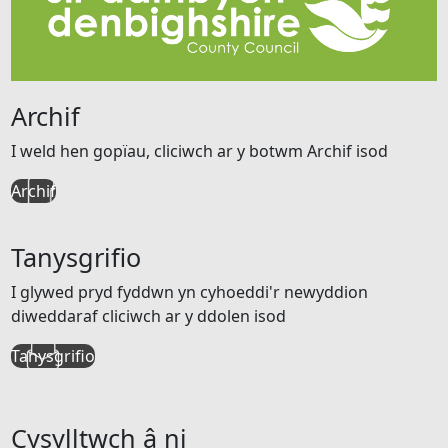
Archif
I weld hen gopïau, cliciwch ar y botwm Archif isod
Archif
Tanysgrifio
I glywed pryd fyddwn yn cyhoeddi'r newyddion
diweddaraf cliciwch ar y ddolen isod
Tanysgrifio
Cysylltwch â ni