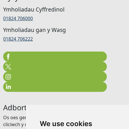
Ymholiadau Cyffredinol
01824 706000
Ymholiadau gan y Wasg
01824 706222
Adborth
Os oes gennych unrhyw adborth am y wefan hon
We use cookies
cliciwch y ddolen isod