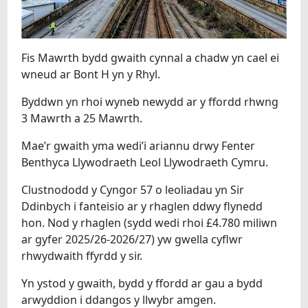
Fis Mawrth bydd gwaith cynnal a chadw yn cael ei
wneud ar Bont H yn y Rhyl.
Byddwn yn rhoi wyneb newydd ar y ffordd rhwng
3 Mawrth a 25 Mawrth.
Mae’r gwaith yma wedi’i ariannu drwy Fenter
Benthyca Llywodraeth Leol Llywodraeth Cymru.
Clustnododd y Cyngor 57 o leoliadau yn Sir
Ddinbych i fanteisio ar y rhaglen ddwy flynedd
hon. Nod y rhaglen (sydd wedi rhoi £4.780 miliwn
ar gyfer 2025/26-2026/27) yw gwella cyflwr
rhwydwaith ffyrdd y sir.
Yn ystod y gwaith, bydd y ffordd ar gau a bydd
arwyddion i ddangos y llwybr amgen.