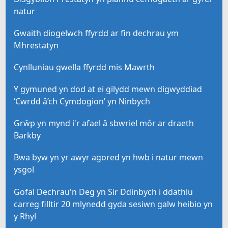
natur
Gwaith diogelwch ffyrdd ar fin dechrau ym
Mhrestatyn
Cynlluniau gwella ffyrdd mis Mawrth
Y gymuned yn dod at ei gilydd mewn digwyddiad
‘Cwrdd â’ch Cymdogion’ yn Ninbych
Grŵp yn mynd i'r afael â sbwriel môr ar draeth
Barkby
Bwa byw yn yr awyr agored yn hwb i natur mewn
ysgol
Gofal Dechrau'n Deg yn Sir Ddinbych i ddathlu
carreg filltir 20 mlynedd gyda sesiwn galw heibio yn
y Rhyl