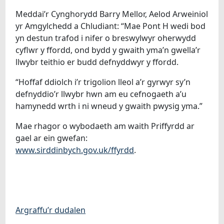
Meddai’r Cynghorydd Barry Mellor, Aelod Arweiniol
yr Amgylchedd a Chludiant: “Mae Pont H wedi bod
yn destun trafod i nifer o breswylwyr oherwydd
cyflwr y ffordd, ond bydd y gwaith yma’n gwella’r
llwybr teithio er budd defnyddwyr y ffordd.
“Hoffaf ddiolch i’r trigolion lleol a’r gyrwyr sy’n
defnyddio’r llwybr hwn am eu cefnogaeth a’u
hamynedd wrth i ni wneud y gwaith pwysig yma.”
Mae rhagor o wybodaeth am waith Priffyrdd ar
gael ar ein gwefan:
www.sirddinbych.gov.uk/ffyrdd
.
Argraffu’r dudalen