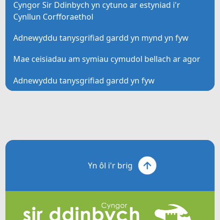
Cyngor Sir Ddinbych yn cytuno ar estyniad i'r
Cynllun Corfforaethol
Adnewyddu tanysgrifiad gardd yn mynd yn fyw
Mae ceisiadau am symiau cymudol bellach ar agor
Adnewyddu tanysgrifiad gardd yn fyw
Yn ôl i'r brig