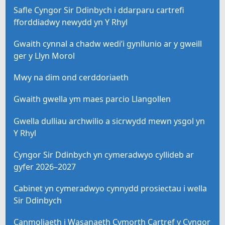
Safle Cyngor Sir Ddinbych i ddarparu cartrefi
fforddiadwy newydd yn Y Rhyl
Gwaith cynnal a chadw wedi’i gynllunio ar y gweill
ger y Llyn Morol
Mwy na dim ond cerddoriaeth
Gwaith gwella ym maes parcio Llangollen
Gwella dulliau archwilio a sicrwydd mewn ysgol yn
Y Rhyl
Cyngor Sir Ddinbych yn cymeradwyo cyllideb ar
gyfer 2026–2027
Cabinet yn cymeradwyo cynnydd prosiectau i wella
Sir Ddinbych
Canmoliaeth i Wasanaeth Cymorth Cartref y Cyngor