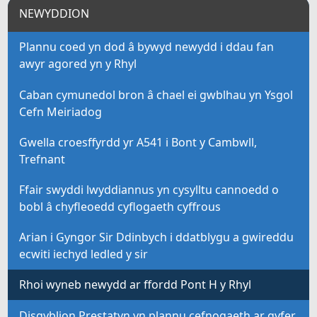
NEWYDDION
Plannu coed yn dod â bywyd newydd i ddau fan
awyr agored yn y Rhyl
Caban cymunedol bron â chael ei gwblhau yn Ysgol
Cefn Meiriadog
Gwella croesffyrdd yr A541 i Bont y Cambwll,
Trefnant
Ffair swyddi lwyddiannus yn cysylltu cannoedd o
bobl â chyfleoedd cyflogaeth cyffrous
Arian i Gyngor Sir Ddinbych i ddatblygu a gwireddu
ecwiti iechyd ledled y sir
Rhoi wyneb newydd ar ffordd Pont H y Rhyl
Disgyblion Prestatyn yn plannu cefnogaeth ar gyfer