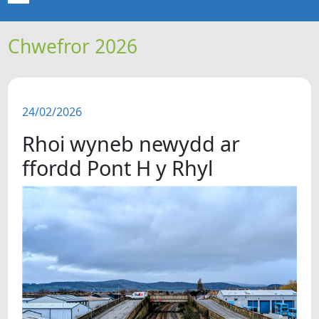
Chwefror 2026
CARTREF
NEWYDDION
24/02/2026
ERTHYGLAU
Rhoi wyneb newydd ar
CIPOLWG
ffordd Pont H y Rhyl
A WYDDOCH CHI?
FIDEOS