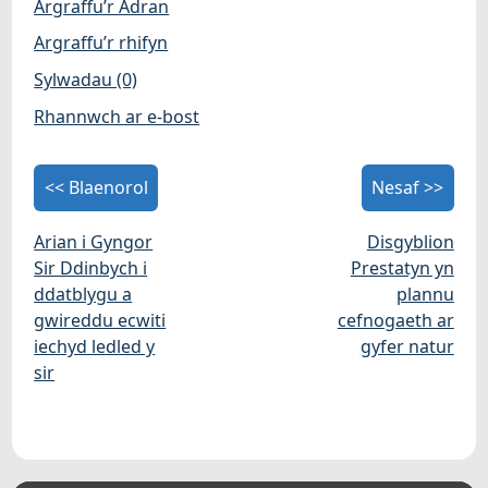
Argraffu’r Adran
Argraffu’r rhifyn
Sylwadau (0)
Rhannwch ar e-bost
<< Blaenorol
Nesaf >>
Arian i Gyngor
Disgyblion
Sir Ddinbych i
Prestatyn yn
ddatblygu a
plannu
gwireddu ecwiti
cefnogaeth ar
iechyd ledled y
gyfer natur
sir