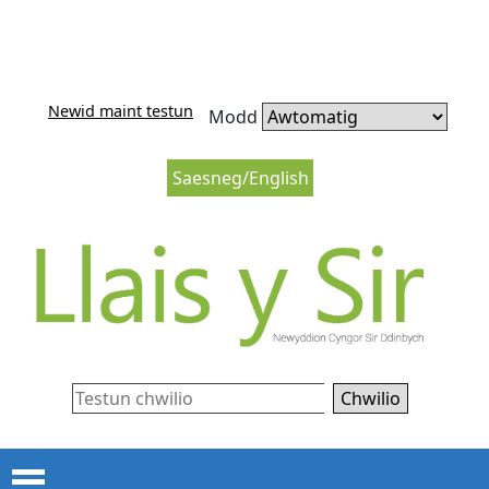
Neidio i'r cynnwys
Neidio i lywio’r wefan
Newid maint testun
Modd
Saesneg/English
Chwilio