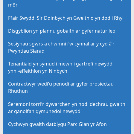
môr
Ffair Swyddi Sir Ddinbych yn Gweithio yn dod i Rhyl
Disgyblion yn plannu gobaith ar gyfer natur leol
Sesiynau sgwrs a chwmni i’w cynnal ar y cyd â’r
Pwyntiau Siarad
Tenantiaid yn symud i mewn i gartrefi newydd,
ynni-effeithlon yn Ninbych
Contractwyr wedi’u penodi ar gyfer prosiectau
Rhuthun
Seremoni torri’r dywarchen yn nodi dechrau gwaith
ar ganolfan gymunedol newydd
Cychwyn gwaith datblygu Parc Glan yr Afon