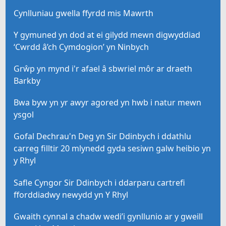
Cynlluniau gwella ffyrdd mis Mawrth
Y gymuned yn dod at ei gilydd mewn digwyddiad
‘Cwrdd â’ch Cymdogion’ yn Ninbych
Grŵp yn mynd i'r afael â sbwriel môr ar draeth
Barkby
Bwa byw yn yr awyr agored yn hwb i natur mewn
ysgol
Gofal Dechrau'n Deg yn Sir Ddinbych i ddathlu
carreg filltir 20 mlynedd gyda sesiwn galw heibio yn
y Rhyl
Safle Cyngor Sir Ddinbych i ddarparu cartrefi
fforddiadwy newydd yn Y Rhyl
Gwaith cynnal a chadw wedi’i gynllunio ar y gweill