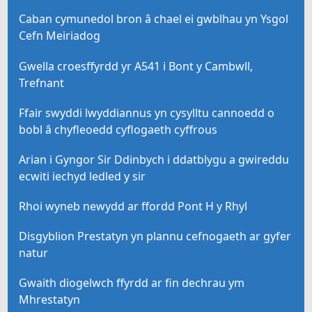
Caban cymunedol bron â chael ei gwblhau yn Ysgol
Cefn Meiriadog
Gwella croesffyrdd yr A541 i Bont y Cambwll,
Trefnant
Ffair swyddi lwyddiannus yn cysylltu cannoedd o
bobl â chyfleoedd cyflogaeth cyffrous
Arian i Gyngor Sir Ddinbych i ddatblygu a gwireddu
ecwiti iechyd ledled y sir
Rhoi wyneb newydd ar ffordd Pont H y Rhyl
Disgyblion Prestatyn yn plannu cefnogaeth ar gyfer
natur
Gwaith diogelwch ffyrdd ar fin dechrau ym
Mhrestatyn