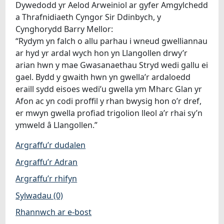
Dywedodd yr Aelod Arweiniol ar gyfer Amgylchedd
a Thrafnidiaeth Cyngor Sir Ddinbych, y
Cynghorydd Barry Mellor:
“Rydym yn falch o allu parhau i wneud gwelliannau
ar hyd yr ardal wych hon yn Llangollen drwy’r
arian hwn y mae Gwasanaethau Stryd wedi gallu ei
gael. Bydd y gwaith hwn yn gwella’r ardaloedd
eraill sydd eisoes wedi’u gwella ym Mharc Glan yr
Afon ac yn codi proffil y rhan bwysig hon o’r dref,
er mwyn gwella profiad trigolion lleol a’r rhai sy’n
ymweld â Llangollen.”
Argraffu’r dudalen
Argraffu’r Adran
Argraffu’r rhifyn
Sylwadau (0)
Rhannwch ar e-bost