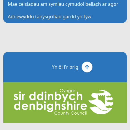
Mae ceisiadau am symiau cymudol bellach ar agor
Adnewyddu tanysgrifiad gardd yn fyw
Yn ôl i'r brig