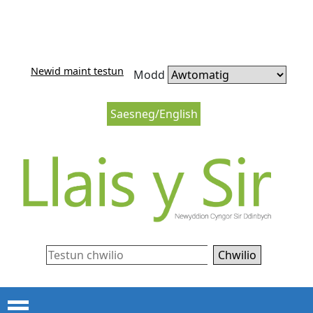
Neidio i'r cynnwys
Neidio i lywio’r wefan
Newid maint testun
Modd
Saesneg/English
Chwilio