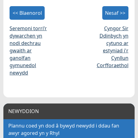
<< Blaenorol
Nesaf >>
Seremoni torri’r
Cyngor Sir
dywarchen yn
Ddinbych yn
nodi dechrau
cytuno ar
gwaith ar
estyniad i'r
ganolfan
Cynllun
gymunedol
Corfforaethol
newydd
NEWYDDION
Plannu coed yn dod â bywyd newydd i ddau fan
awyr agored yn y Rhyl