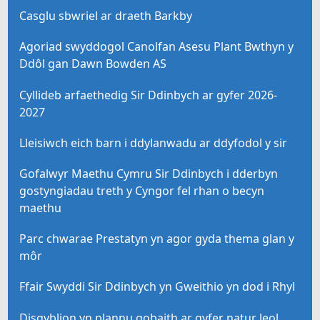
Casglu sbwriel ar draeth Barkby
Agoriad swyddogol Canolfan Asesu Plant Bwthyn y
Ddôl gan Dawn Bowden AS
Cyllideb arfaethedig Sir Ddinbych ar gyfer 2026-
2027
Lleisiwch eich barn i ddylanwadu ar ddyfodol y sir
Gofalwyr Maethu Cymru Sir Ddinbych i dderbyn
gostyngiadau treth y Cyngor fel rhan o becyn
maethu
Parc chwarae Prestatyn yn agor gyda thema glan y
môr
Ffair Swyddi Sir Ddinbych yn Gweithio yn dod i Rhyl
Disgyblion yn plannu gobaith ar gyfer natur leol