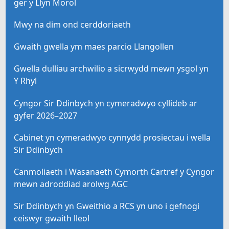
ger y Llyn Morol
Mwy na dim ond cerddoriaeth
Gwaith gwella ym maes parcio Llangollen
Gwella dulliau archwilio a sicrwydd mewn ysgol yn
Y Rhyl
Cyngor Sir Ddinbych yn cymeradwyo cyllideb ar
gyfer 2026–2027
Cabinet yn cymeradwyo cynnydd prosiectau i wella
Sir Ddinbych
Canmoliaeth i Wasanaeth Cymorth Cartref y Cyngor
mewn adroddiad arolwg AGC
Sir Ddinbych yn Gweithio a RCS yn uno i gefnogi
ceiswyr gwaith lleol