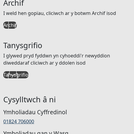
Archif
I weld hen gopïau, cliciwch ar y botwm Archif isod
Archif
Tanysgrifio
I glywed pryd fyddwn yn cyhoeddi'r newyddion
diweddaraf cliciwch ar y ddolen isod
Tanysgrifio
Cysylltwch â ni
Ymholiadau Cyffredinol
01824 706000
Ymholiadau gan y Wasg