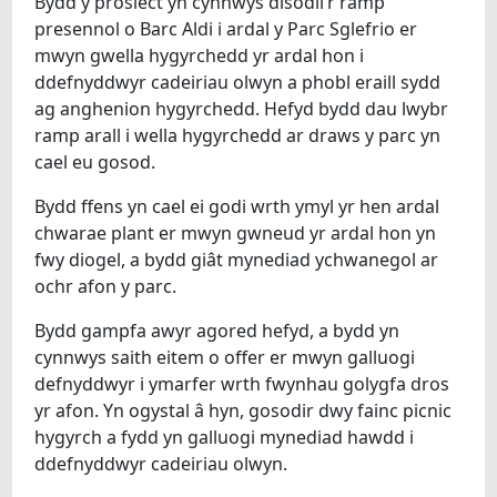
Bydd y prosiect yn cynnwys disodli’r ramp
presennol o Barc Aldi i ardal y Parc Sglefrio er
mwyn gwella hygyrchedd yr ardal hon i
ddefnyddwyr cadeiriau olwyn a phobl eraill sydd
ag anghenion hygyrchedd. Hefyd bydd dau lwybr
ramp arall i wella hygyrchedd ar draws y parc yn
cael eu gosod.
Bydd ffens yn cael ei godi wrth ymyl yr hen ardal
chwarae plant er mwyn gwneud yr ardal hon yn
fwy diogel, a bydd giât mynediad ychwanegol ar
ochr afon y parc.
Bydd gampfa awyr agored hefyd, a bydd yn
cynnwys saith eitem o offer er mwyn galluogi
defnyddwyr i ymarfer wrth fwynhau golygfa dros
yr afon. Yn ogystal â hyn, gosodir dwy fainc picnic
hygyrch a fydd yn galluogi mynediad hawdd i
ddefnyddwyr cadeiriau olwyn.