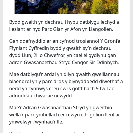
Bydd gwaith yn dechrau i hybu datblygu iechyd a
llesiant ar hyd Parc Glan yr Afon yn Llangollen.
Gan ddefnyddio arian cyfnod trosiannol Y Gronfa
Ffyniant Cyffredin bydd y gwaith sy’n dechrau
dydd Llun, 2il o Chwefror, yn cael ei gydlynu gan
adran Gwasanaethau Stryd Cyngor Sir Ddinbych.
Mae datblygu’r ardal yn dilyn gwaith gwelliannau
blaenorol yn y parc dros y blynyddoedd diwethaf a
oedd yn cynnwys creu cwrs golff bach 9 twll ac
adnoddau chwarae newydd.
Mae’r Adran Gwasanaethau Stryd yn gweithio i
wella’r parc ymhellach er mwyn i drigolion lleol ac
ymwelwyr fwynhau’r lle.