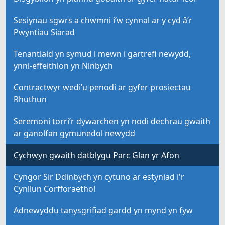
Sesiynau sgwrs a chwmni i’w cynnal ar y cyd â’r
Pwyntiau Siarad
Tenantiaid yn symud i mewn i gartrefi newydd,
ynni-effeithlon yn Ninbych
Contractwyr wedi’u penodi ar gyfer prosiectau
Rhuthun
Seremoni torri’r dywarchen yn nodi dechrau gwaith
ar ganolfan gymunedol newydd
Cychwyn gwaith datblygu Parc Glan yr Afon
Cyngor Sir Ddinbych yn cytuno ar estyniad i'r
Cynllun Corfforaethol
Adnewyddu tanysgrifiad gardd yn mynd yn fyw