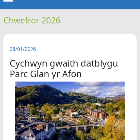
Chwefror 2026
CARTREF
NEWYDDION
28/01/2026
ERTHYGLAU
Cychwyn gwaith datblygu
CIPOLWG
Parc Glan yr Afon
A WYDDOCH CHI?
FIDEOS