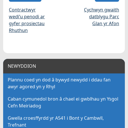
Contractwyr
Cychwyn gwaith
wedi’u penodi ar
datblygu Parc
gyfer prosiectau
Glan yr Afon
Rhuthun
NEWYDDION
Plannu coed yn dod â bywyd newydd i ddau fan
awyr agored yn y Rhyl
Caban cymunedol bron â chael ei gwblhau yn Ysgol
Cefn Meiriadog
Gwella croesffyrdd yr A541 i Bont y Cambwll,
Trefnant