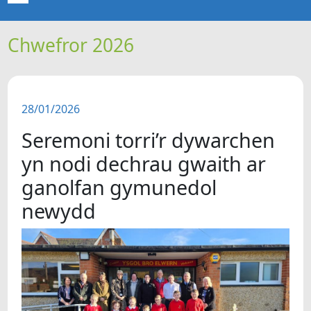
Chwefror 2026
CARTREF
NEWYDDION
28/01/2026
ERTHYGLAU
Seremoni torri’r dywarchen
CIPOLWG
yn nodi dechrau gwaith ar
ganolfan gymunedol
A WYDDOCH CHI?
newydd
FIDEOS