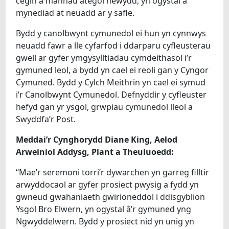
cegin a mannau ategol newydd, yn ogystal â
mynediad at neuadd ar y safle.
Bydd y canolbwynt cymunedol ei hun yn cynnwys
neuadd fawr a lle cyfarfod i ddarparu cyfleusterau
gwell ar gyfer ymgysylltiadau cymdeithasol i’r
gymuned leol, a bydd yn cael ei reoli gan y Cyngor
Cymuned. Bydd y Cylch Meithrin yn cael ei symud
i’r Canolbwynt Cymunedol. Defnyddir y cyfleuster
hefyd gan yr ysgol, grwpiau cymunedol lleol a
Swyddfa’r Post.
Meddai’r Cynghorydd Diane King, Aelod
Arweiniol Addysg, Plant a Theuluoedd:
“Mae’r seremoni torri’r dywarchen yn garreg filltir
arwyddocaol ar gyfer prosiect pwysig a fydd yn
gwneud gwahaniaeth gwirioneddol i ddisgyblion
Ysgol Bro Elwern, yn ogystal â’r gymuned yng
Ngwyddelwern. Bydd y prosiect nid yn unig yn