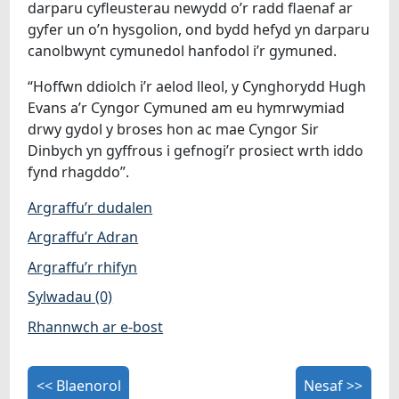
darparu cyfleusterau newydd o’r radd flaenaf ar
gyfer un o’n hysgolion, ond bydd hefyd yn darparu
canolbwynt cymunedol hanfodol i’r gymuned.
“Hoffwn ddiolch i’r aelod lleol, y Cynghorydd Hugh
Evans a’r Cyngor Cymuned am eu hymrwymiad
drwy gydol y broses hon ac mae Cyngor Sir
Dinbych yn gyffrous i gefnogi’r prosiect wrth iddo
fynd rhagddo”.
Argraffu’r dudalen
Argraffu’r Adran
Argraffu’r rhifyn
Sylwadau (0)
Rhannwch ar e-bost
<< Blaenorol
Nesaf >>