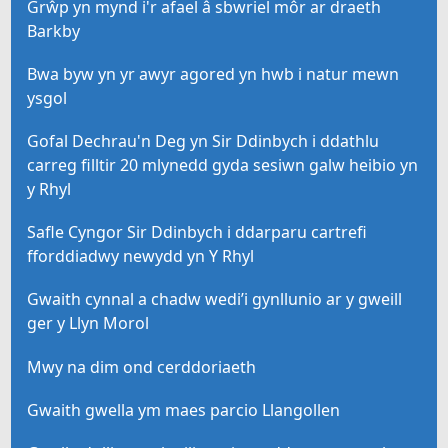
Grŵp yn mynd i'r afael â sbwriel môr ar draeth
Barkby
Bwa byw yn yr awyr agored yn hwb i natur mewn
ysgol
Gofal Dechrau'n Deg yn Sir Ddinbych i ddathlu
carreg filltir 20 mlynedd gyda sesiwn galw heibio yn
y Rhyl
Safle Cyngor Sir Ddinbych i ddarparu cartrefi
fforddiadwy newydd yn Y Rhyl
Gwaith cynnal a chadw wedi’i gynllunio ar y gweill
ger y Llyn Morol
Mwy na dim ond cerddoriaeth
Gwaith gwella ym maes parcio Llangollen