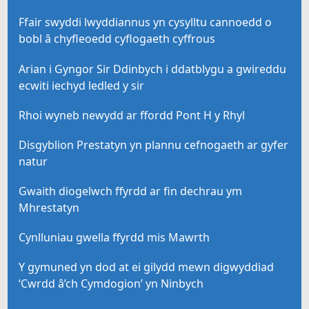
Ffair swyddi lwyddiannus yn cysylltu cannoedd o
bobl â chyfleoedd cyflogaeth cyffrous
Arian i Gyngor Sir Ddinbych i ddatblygu a gwireddu
ecwiti iechyd ledled y sir
Rhoi wyneb newydd ar ffordd Pont H y Rhyl
Disgyblion Prestatyn yn plannu cefnogaeth ar gyfer
natur
Gwaith diogelwch ffyrdd ar fin dechrau ym
Mhrestatyn
Cynlluniau gwella ffyrdd mis Mawrth
Y gymuned yn dod at ei gilydd mewn digwyddiad
‘Cwrdd â’ch Cymdogion’ yn Ninbych