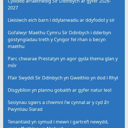
Cyllideb arfaethedig Sir Ddinbych ar gyfer 2026-
2027
Lleisiwch eich barn i ddylanwadu ar ddyfodol y sir
Gofalwyr Maethu Cymru Sir Ddinbych i dderbyn
gostyngiadau treth y Cyngor fel rhan o becyn
maethu
Parc chwarae Prestatyn yn agor gyda thema glan y
môr
Ffair Swyddi Sir Ddinbych yn Gweithio yn dod i Rhyl
Disgyblion yn plannu gobaith ar gyfer natur leol
Sesiynau sgwrs a chwmni i’w cynnal ar y cyd â’r
Pwyntiau Siarad
Tenantiaid yn symud i mewn i gartrefi newydd,