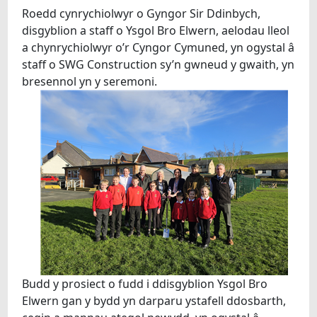
Roedd cynrychiolwyr o Gyngor Sir Ddinbych,
disgyblion a staff o Ysgol Bro Elwern, aelodau lleol
a chynrychiolwyr o’r Cyngor Cymuned, yn ogystal â
staff o SWG Construction sy’n gwneud y gwaith, yn
bresennol yn y seremoni.
Budd y prosiect o fudd i ddisgyblion Ysgol Bro
Elwern gan y bydd yn darparu ystafell ddosbarth,