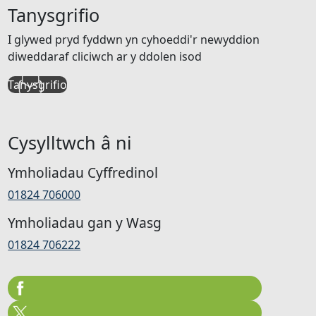
Tanysgrifio
I glywed pryd fyddwn yn cyhoeddi'r newyddion
diweddaraf cliciwch ar y ddolen isod
Tanysgrifio
Cysylltwch â ni
Ymholiadau Cyffredinol
01824 706000
Ymholiadau gan y Wasg
01824 706222