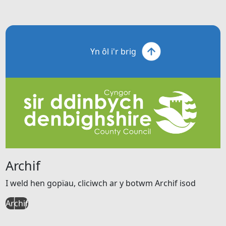
Yn ôl i'r brig
Archif
I weld hen gopïau, cliciwch ar y botwm Archif isod
Archif