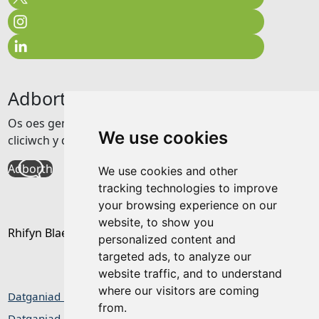
Adborth
Os oes gennych unrhyw adborth am y wefan hon
We use cookies
cliciwch y ddolen isod
Adborth
We use cookies and other
tracking technologies to improve
your browsing experience on our
website, to show you
Rhifyn Blaenorol
personalized content and
targeted ads, to analyze our
website traffic, and to understand
where our visitors are coming
Datganiad hygyrchedd
from.
Datganiad Preifatrwydd / Cwcis