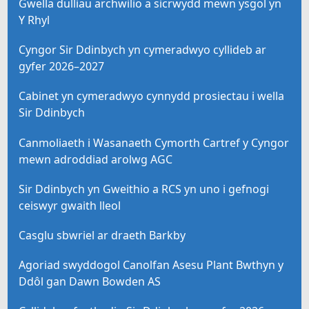
Gwella dulliau archwilio a sicrwydd mewn ysgol yn
Y Rhyl
Cyngor Sir Ddinbych yn cymeradwyo cyllideb ar
gyfer 2026–2027
Cabinet yn cymeradwyo cynnydd prosiectau i wella
Sir Ddinbych
Canmoliaeth i Wasanaeth Cymorth Cartref y Cyngor
mewn adroddiad arolwg AGC
Sir Ddinbych yn Gweithio a RCS yn uno i gefnogi
ceiswyr gwaith lleol
Casglu sbwriel ar draeth Barkby
Agoriad swyddogol Canolfan Asesu Plant Bwthyn y
Ddôl gan Dawn Bowden AS