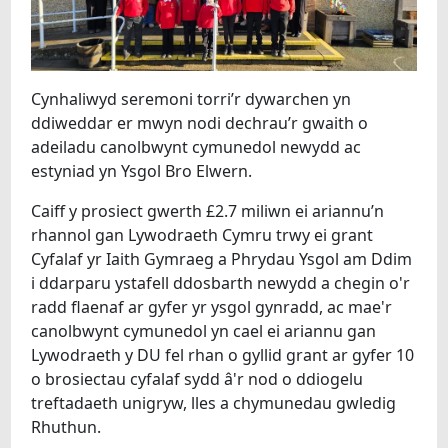
Cynhaliwyd seremoni torri’r dywarchen yn
ddiweddar er mwyn nodi dechrau’r gwaith o
adeiladu canolbwynt cymunedol newydd ac
estyniad yn Ysgol Bro Elwern.
Caiff y prosiect gwerth £2.7 miliwn ei ariannu’n
rhannol gan Lywodraeth Cymru trwy ei grant
Cyfalaf yr Iaith Gymraeg a Phrydau Ysgol am Ddim
i ddarparu ystafell ddosbarth newydd a chegin o'r
radd flaenaf ar gyfer yr ysgol gynradd, ac mae'r
canolbwynt cymunedol yn cael ei ariannu gan
Lywodraeth y DU fel rhan o gyllid grant ar gyfer 10
o brosiectau cyfalaf sydd â'r nod o ddiogelu
treftadaeth unigryw, lles a chymunedau gwledig
Rhuthun.