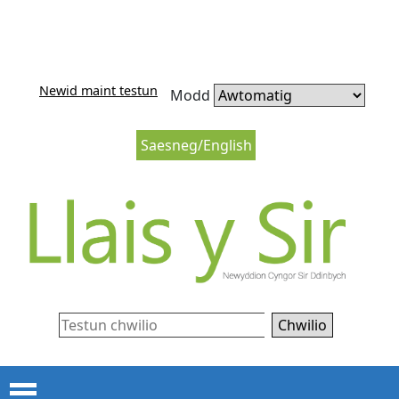
Neidio i'r cynnwys
Neidio i lywio’r wefan
Newid maint testun
Modd
Saesneg/English
Chwilio