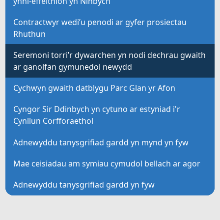
ynni-effeithlon yn Ninbych
Contractwyr wedi’u penodi ar gyfer prosiectau
Rhuthun
Seremoni torri’r dywarchen yn nodi dechrau gwaith
ar ganolfan gymunedol newydd
Cychwyn gwaith datblygu Parc Glan yr Afon
Cyngor Sir Ddinbych yn cytuno ar estyniad i'r
Cynllun Corfforaethol
Adnewyddu tanysgrifiad gardd yn mynd yn fyw
Mae ceisiadau am symiau cymudol bellach ar agor
Adnewyddu tanysgrifiad gardd yn fyw