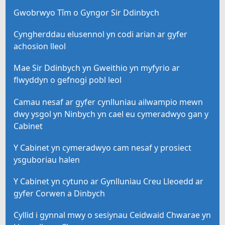
Gwobrwyo Tîm o Gyngor Sir Ddinbych
Cyngherddau elusennol yn codi arian ar gyfer
achosion lleol
Mae Sir Ddinbych yn Gweithio yn myfyrio ar
flwyddyn o gefnogi pobl leol
Camau nesaf ar gyfer cynlluniau ailwampio mewn
dwy ysgol yn Ninbych yn cael eu cymeradwyo gan y
Cabinet
Y Cabinet yn cymeradwyo cam nesaf y prosiect
ysguboriau halen
Y Cabinet yn cytuno ar Gynlluniau Creu Lleoedd ar
gyfer Corwen a Dinbych
Cyllid i gynnal mwy o sesiynau Ceidwaid Chwarae yn