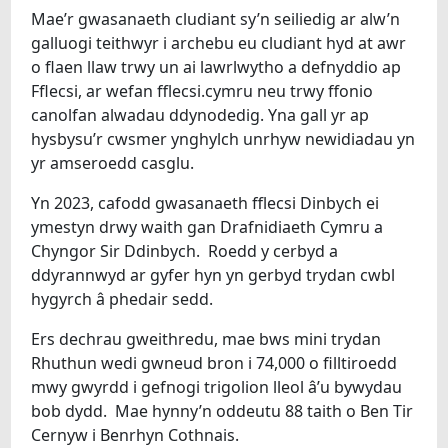
Mae’r gwasanaeth cludiant sy’n seiliedig ar alw’n
galluogi teithwyr i archebu eu cludiant hyd at awr
o flaen llaw trwy un ai lawrlwytho a defnyddio ap
Fflecsi, ar wefan fflecsi.cymru neu trwy ffonio
canolfan alwadau ddynodedig. Yna gall yr ap
hysbysu’r cwsmer ynghylch unrhyw newidiadau yn
yr amseroedd casglu.
Yn 2023, cafodd gwasanaeth fflecsi Dinbych ei
ymestyn drwy waith gan Drafnidiaeth Cymru a
Chyngor Sir Ddinbych. Roedd y cerbyd a
ddyrannwyd ar gyfer hyn yn gerbyd trydan cwbl
hygyrch â phedair sedd.
Ers dechrau gweithredu, mae bws mini trydan
Rhuthun wedi gwneud bron i 74,000 o filltiroedd
mwy gwyrdd i gefnogi trigolion lleol â’u bywydau
bob dydd. Mae hynny’n oddeutu 88 taith o Ben Tir
Cernyw i Benrhyn Cothnais.