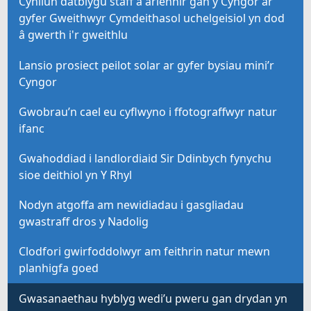
Cynllun datblygu staff a ariennir gan y Cyngor ar
gyfer Gweithwyr Cymdeithasol uchelgeisiol yn dod
â gwerth i'r gweithlu
Lansio prosiect peilot solar ar gyfer bysiau mini’r
Cyngor
Gwobrau’n cael eu cyflwyno i ffotograffwyr natur
ifanc
Gwahoddiad i landlordiaid Sir Ddinbych fynychu
sioe deithiol yn Y Rhyl
Nodyn atgoffa am newidiadau i gasgliadau
gwastraff dros y Nadolig
Clodfori gwirfoddolwyr am feithrin natur mewn
planhigfa goed
Gwasanaethau hyblyg wedi’u pweru gan drydan yn