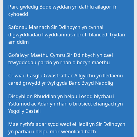
Parc gwledig Bodelwyddan yn dathlu ailagor i’r
cyhoedd
Safonau Masnach Sir Ddinbych yn cynnal
digwyddiadau llwyddiannus i brofi blancedi trydan
am ddim
Gofalwyr Maethu Cymru Sir Ddinbych yn cael
trwyddedau parcio yn rhan o becyn maethu
Criwiau Casglu Gwastraff ac Ailgylchu yn lledaenu
caredigrwydd yr ŵyl gyda Banc Bwyd Nadolig
Disgyblion Rhuddlan yn helpu i osod blychau i
Ystlumod ac Adar yn rhan o brosiect ehangach yn
Ysgol y Castell
Mae nythfa adar sydd wedi ei lleoli yn Sir Ddinbych
yn parhau i helpu môr-wenoliaid bach