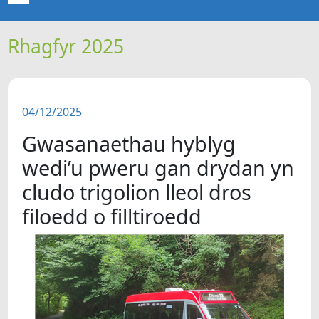
Rhagfyr 2025
CARTREF
NEWYDDION
04/12/2025
ERTHYGLAU
Gwasanaethau hyblyg
CIPOLWG
wedi’u pweru gan drydan yn
cludo trigolion lleol dros
A WYDDOCH CHI?
filoedd o filltiroedd