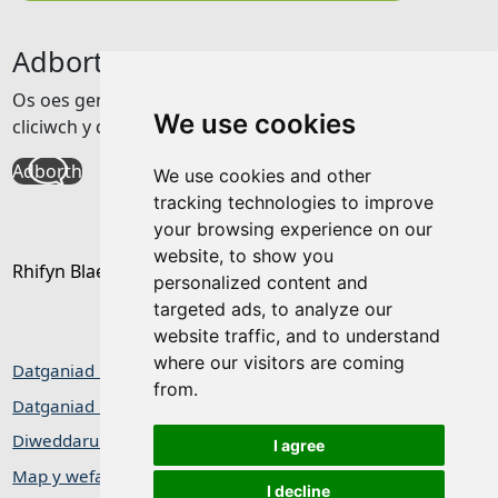
Adborth
Os oes gennych unrhyw adborth am y wefan hon
We use cookies
cliciwch y ddolen isod
Adborth
We use cookies and other
tracking technologies to improve
your browsing experience on our
website, to show you
Rhifyn Blaenorol
personalized content and
targeted ads, to analyze our
website traffic, and to understand
where our visitors are coming
Datganiad hygyrchedd
from.
Datganiad Preifatrwydd / Cwcis
Diweddaru dewisiadau cwcis
I agree
Map y wefan
I decline