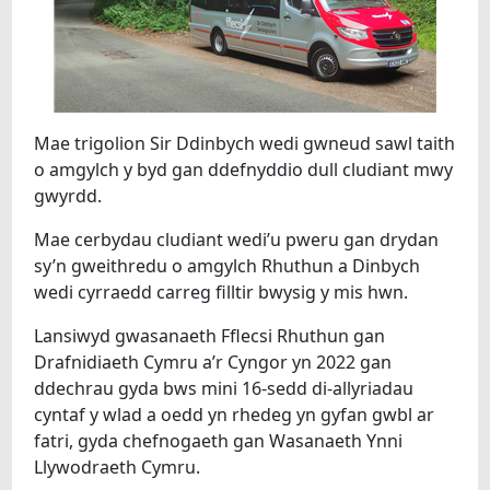
Mae trigolion Sir Ddinbych wedi gwneud sawl taith
o amgylch y byd gan ddefnyddio dull cludiant mwy
gwyrdd.
Mae cerbydau cludiant wedi’u pweru gan drydan
sy’n gweithredu o amgylch Rhuthun a Dinbych
wedi cyrraedd carreg filltir bwysig y mis hwn.
Lansiwyd gwasanaeth Fflecsi Rhuthun gan
Drafnidiaeth Cymru a’r Cyngor yn 2022 gan
ddechrau gyda bws mini 16-sedd di-allyriadau
cyntaf y wlad a oedd yn rhedeg yn gyfan gwbl ar
fatri, gyda chefnogaeth gan Wasanaeth Ynni
Llywodraeth Cymru.