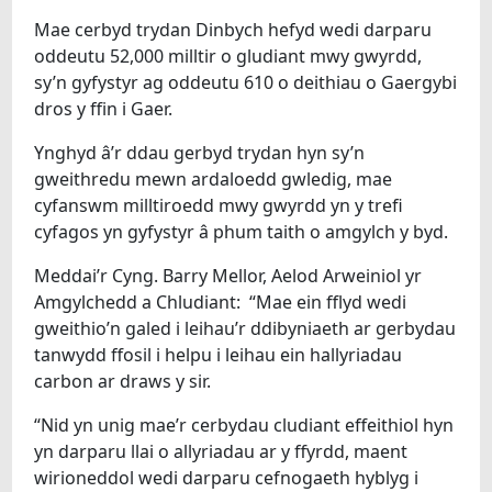
Mae cerbyd trydan Dinbych hefyd wedi darparu
oddeutu 52,000 milltir o gludiant mwy gwyrdd,
sy’n gyfystyr ag oddeutu 610 o deithiau o Gaergybi
dros y ffin i Gaer.
Ynghyd â’r ddau gerbyd trydan hyn sy’n
gweithredu mewn ardaloedd gwledig, mae
cyfanswm milltiroedd mwy gwyrdd yn y trefi
cyfagos yn gyfystyr â phum taith o amgylch y byd.
Meddai’r Cyng. Barry Mellor, Aelod Arweiniol yr
Amgylchedd a Chludiant: “Mae ein fflyd wedi
gweithio’n galed i leihau’r ddibyniaeth ar gerbydau
tanwydd ffosil i helpu i leihau ein hallyriadau
carbon ar draws y sir.
“Nid yn unig mae’r cerbydau cludiant effeithiol hyn
yn darparu llai o allyriadau ar y ffyrdd, maent
wirioneddol wedi darparu cefnogaeth hyblyg i