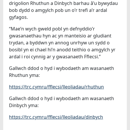
drigolion Rhuthun a Dinbych barhau â’u bywydau
bob dydd o amgylch pob un o’r trefi a’r ardal
gyfagos.
“Mae’n wych gweld pobl yn defnyddio’r
gwasanaethau hyn ac yn manteisio ar gludiant
trydan, a byddwn yn annog unrhyw un sydd o
bosibl yn ei chael hi’n anodd teithio o amgylch yr
ardal i roi cynnig ar y gwasanaeth Fflecsi.”
Gallwch ddod o hyd i wybodaeth am wasanaeth
Rhuthun yma:
https://trc.cymru/fflecsi/lleoliadau/rhuthun
Gallwch ddod o hyd i wybodaeth am wasanaeth
Dinbych yma:
https://trc.cymru/fflecsi/lleoliadau/dinbych