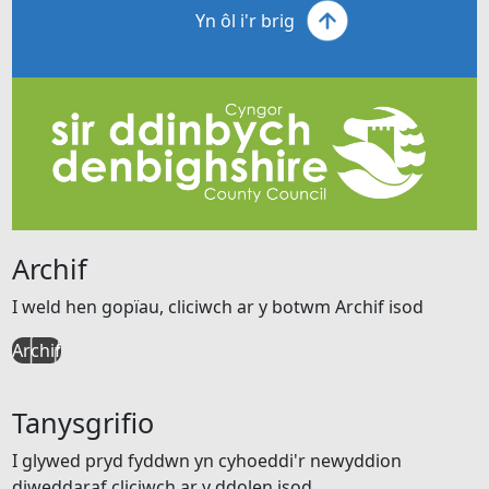
Yn ôl i'r brig
Archif
I weld hen gopïau, cliciwch ar y botwm Archif isod
Archif
Tanysgrifio
I glywed pryd fyddwn yn cyhoeddi'r newyddion
diweddaraf cliciwch ar y ddolen isod