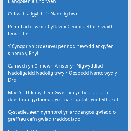
Llangollen a Chorwen
Cofiwch ailgylchu’r Nadolig hwn
Penodiad i Fwrdd Cyflawni Cenedlaethol Gwaith
Ieuenctid
Y Cyngor yn croesawu pennod newydd ar gyfer
sinema y Rhyl
Camwch yn ôl mewn Amser yn Nigwyddiad
Nadoligaidd Nadolig trwy’r Oesoedd Nantclwyd y
Dre
Mae Sir Ddinbych yn Gweithio yn helpu pobl i
ddechrau gyrfaoedd ym maes gofal cymdeithasol
Cystadleuaeth dymhorol yn arddangos gwledd o
grefftau cefn gwlad traddodiadol