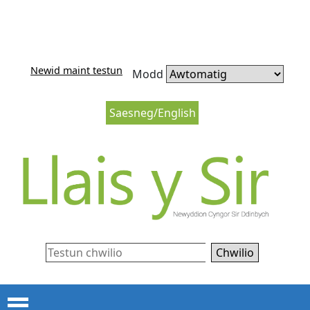
Neidio i'r cynnwys
Neidio i lywio’r wefan
Newid maint testun
Modd
Saesneg/English
Chwilio