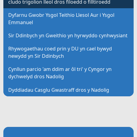
cludo trigolion lleol dros filoedd o filltiroedd
Dyfarnu Gwobr Ysgol Teithio Llesol Aur i Ysgol
Emmanuel
Sir Ddinbych yn Gweithio yn hyrwyddo cynhwysiant
Rhywogaethau coed prin y DU yn cael bywyd
newydd yn Sir Ddinbych
Cynllun parcio 'am ddim ar ôl tri' y Cyngor yn
dychwelyd dros Nadolig
Dyddiadau Casglu Gwastraff dros y Nadolig