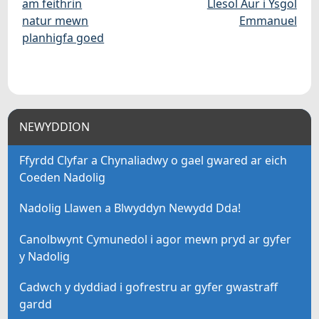
am feithrin
Llesol Aur i Ysgol
natur mewn
Emmanuel
planhigfa goed
NEWYDDION
Ffyrdd Clyfar a Chynaliadwy o gael gwared ar eich
Coeden Nadolig
Nadolig Llawen a Blwyddyn Newydd Dda!
Canolbwynt Cymunedol i agor mewn pryd ar gyfer
y Nadolig
Cadwch y dyddiad i gofrestru ar gyfer gwastraff
gardd