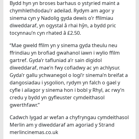
Bydd hyn yn broses barhaus o ystyried maint a
chymhlethdodau’r adeilad. Rydym am agor y
sinema cyn y Nadolig gyda dewis o’r ffilmiau
diweddaraf, yn ogystal â rhai hŷn, a bydd pric
tocynnau’n cyn rhated â £2.50.
“Mae gweld ffilm yn y sinema gyda theulu neu
ffrindiau yn brofiad gwahanol iawn i wylio ffilm
gartref. Gyda’r tafluniad a’r sain digidol
diweddaraf, mae’n fwy cofiadwy ac yn achlysur.
Gyda’r gallu ychwanegol o logi’r sinema’n breifat a
dangosiadau i ysgolion, rydym yn falch o gael y
cyfle i ailagor y sinema hon i bobl y Rhyl, ac rwy’n
credu y bydd yn gyfleuster cymdeithasol
gwerthfawr.”
Cadwch lygad ar wefan a chyfryngau cymdeithasol
Merlin am y diweddaraf am agoriad y Strand
merlincinemas.co.uk