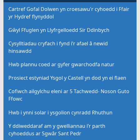
Cartref Gofal Dolwen yn croesawu'r cyhoedd i Ffair
yr Hydref flynyddol
Gŵyl Ffuglen yn Llyfrgelloedd Sir Ddinbych
Cysylltiadau cryfach i fynd i’r afael â newid
hinsawdd
Hwb plannu coed ar gyfer gwarchodfa natur
Prosiect estyniad Ysgol y Castell yn dod yn ei flaen
Cofiwch ailgylchu eleni ar 5 Tachwedd- Noson Guto
Ffowc
Hwb i ynni solar i ysgolion cynradd Rhuthun
Y ddiweddaraf am y gwelliannau i’r parth
cyhoeddus ar Sgwâr Sant Pedr