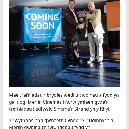
Mae trefniadau’r brydles wedi'u cwblhau a fydd yn
galluogi Merlin Cinemas i fwrw ymlaen gyda’r
trefniadau i adfywio Sinema'r Strand yn y Rhyl.
Yr wythnos hon gwnaeth Cyngor Sir Ddinbych a
Merlin gwblhau’r cytundebau fydd yn