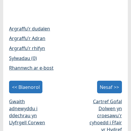
Argraffu’r dudalen
Argraffu’r Adran
Argraffu’r rhifyn
Sylwadau (0)
Rhannwch ar e-bost
<< Blaenorol
Nesaf >>
Gwaith
Cartref Gofal
adnewyddu i
Dolwen yn
ddechrau yn
croesawu'r
Llyfrgell Corwen
cyhoedd i Ffair
yr Hydref