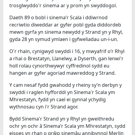
trosglwyddo'r sinema ar y prom yn swyddogol.
Daeth 89 o bobl i sinema’r Scala i ddiwrnod
recriwtio diweddar ar gyfer pobl gyda diddordeb
mewn gyrfa yn sinema newydd y Strand yn y Rhyl,
gyda 28 yn symud ymlaen i gyfweliadau un-i-un.
O'r rhain, cynigwyd swyddi i 16, y mwyafrif o’r Rhyl
a rhai o Brestatyn, Llanelwy, a Dyserth, gan lenwi'r
holl rolau cynorthwywyr cyffredinol sydd eu
hangen ar gyfer agoriad mawreddog y Strand.
Y cam nesaf fydd gwahodd y rheiny sy’n derbyn y
swyddi i raglen hyfforddi yn Sinema'r Scala ym
Mhrestatyn, fydd yn cael ei gynnal ychydig
wythnosau cyn i'r Strand agor.
Bydd Sinema'r Strand yn y Rhyl yn gweithredu
ochr yn ochr â Sinema’r Scala ym Mhrestatyn, sydd
eisoes yn rhan o grŵp sinemâu annibynnol Merlin