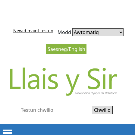
Neidio i'r cynnwys
Neidio i lywio’r wefan
Newid maint testun
Modd
Saesneg/English
Chwilio