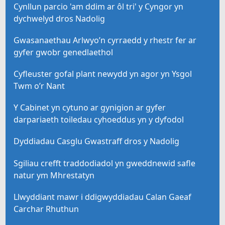
Cynllun parcio 'am ddim ar ôl tri' y Cyngor yn
dychwelyd dros Nadolig
Gwasanaethau Arlwyo’n cyrraedd y rhestr fer ar
gyfer gwobr genedlaethol
Cyfleuster gofal plant newydd yn agor yn Ysgol
Twm o’r Nant
Y Cabinet yn cytuno ar gynigion ar gyfer
darpariaeth toiledau cyhoeddus yn y dyfodol
Dyddiadau Casglu Gwastraff dros y Nadolig
Sgiliau crefft traddodiadol yn gweddnewid safle
natur ym Mhrestatyn
Llwyddiant mawr i ddigwyddiadau Calan Gaeaf
Carchar Rhuthun