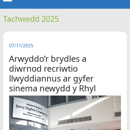
Tachwedd 2025
CARTREF
NEWYDDION
07/11/2025
ERTHYGLAU
Arwyddo’r brydles a
CIPOLWG
diwrnod recriwtio
llwyddiannus ar gyfer
A WYDDOCH CHI?
sinema newydd y Rhyl
FIDEOS
BE SY' MLAEN