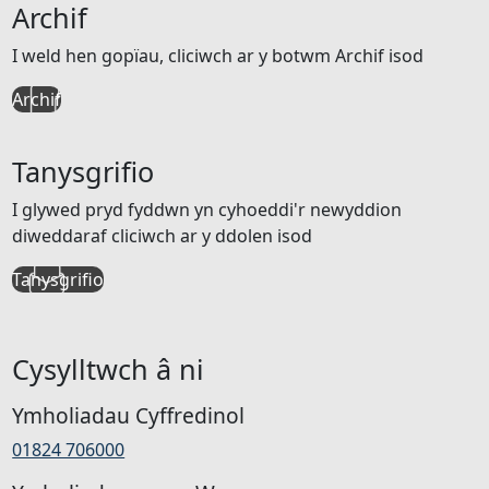
Archif
I weld hen gopïau, cliciwch ar y botwm Archif isod
Archif
Tanysgrifio
I glywed pryd fyddwn yn cyhoeddi'r newyddion
diweddaraf cliciwch ar y ddolen isod
Tanysgrifio
Cysylltwch â ni
Ymholiadau Cyffredinol
01824 706000