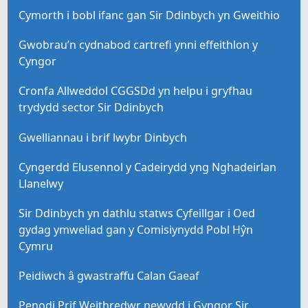
Cymorth i bobl ifanc gan Sir Ddinbych yn Gweithio
Gwobrau’n cydnabod cartrefi ynni effeithlon y
Cyngor
Cronfa Allweddol CGGSDd yn helpu i gryfhau
trydydd sector Sir Ddinbych
Gwelliannau i brif lwybr Dinbych
Cyngerdd Elusennol y Cadeirydd yng Nghadeirlan
Llanelwy
Sir Ddinbych yn dathlu statws Cyfeillgar i Oed
gydag ymweliad gan y Comisiynydd Pobl Hŷn
Cymru
Peidiwch â gwastraffu Calan Gaeaf
Penodi Prif Weithredwr newydd i Gyngor Sir