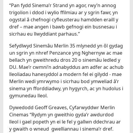
“Pan fydd Sinema’r Strand yn agor, rwy’n annog
trigolion i ddod i wylio ffilmiau ar y sgrin fawr, yn
ogystal â chefnogi cyfleusterau hamdden eraill y
dref – mae angen i bawb gefnogi ein busnesau i
sicrhau eu llwyddiant parhaus.”
Sefydlwyd Sinemâu Merlin 35 mlynedd yn ôl gydag
un sgrin yn nhref Penzance yng Nghernyw ac mae
bellach yn gweithredu dros 20 o sinemâu ledled y
DU. Mae’r cwmni’n adnabyddus am adfer ac achub
lleoliadau hanesyddol a modern fel ei gilydd - mae
Merlin wedi ymrwymo i sicrhau bod ymweliad â’r
sinema yn fforddiadwy, yn hygyrch, ac yn hudolus i
gymunedau lleol.
Dywedodd Geoff Greaves, Cyfarwyddwr Merlin
Cinemas “Rydym yn gweithio gyda’r awdurdod
lleol i gael popeth yn ei le fel y gallwn ddechrau ar
y gwaith o wneud gwelliannau i sinema’r dref.