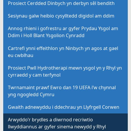
Prosiect Cerdded Dinbych yn derbyn sêl bendith
Sesiynau galw heibio cysylltedd digidol am ddim
Annog rhieni i gofrestru ar gyfer Prydau Ysgol am
Ddim i Holl Blant Ysgolion Cynradd
Cartrefi ynni effeithlon yn Ninbych yn agos at gael
eu cwblhau
Prosiect Pwll Hydrotherapi mewn ysgol yn y Rhyl yn
cyrraedd y cam terfynol
Twrnamaint prawf Ewro dan 19 UEFA i’w chynnal
yng ngogledd Cymru
Gwaith adnewyddu i ddechrau yn Llyfrgell Corwen
Arwyddo’r brydles a diwrnod recriwtio
llwyddiannus ar gyfer sinema newydd y Rhyl