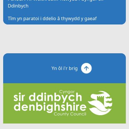
Ddinbych
Tîm yn paratoi i ddelio â thywydd y gaeaf
Yn ôl i'r brig