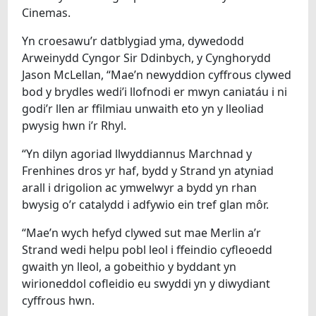
Cinemas.
Yn croesawu’r datblygiad yma, dywedodd
Arweinydd Cyngor Sir Ddinbych, y Cynghorydd
Jason McLellan, “Mae’n newyddion cyffrous clywed
bod y brydles wedi’i llofnodi er mwyn caniatáu i ni
godi’r llen ar ffilmiau unwaith eto yn y lleoliad
pwysig hwn i’r Rhyl.
“Yn dilyn agoriad llwyddiannus Marchnad y
Frenhines dros yr haf, bydd y Strand yn atyniad
arall i drigolion ac ymwelwyr a bydd yn rhan
bwysig o’r catalydd i adfywio ein tref glan môr.
“Mae’n wych hefyd clywed sut mae Merlin a’r
Strand wedi helpu pobl leol i ffeindio cyfleoedd
gwaith yn lleol, a gobeithio y byddant yn
wirioneddol cofleidio eu swyddi yn y diwydiant
cyffrous hwn.