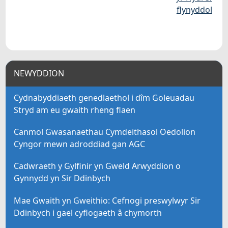
flynyddol
NEWYDDION
Cydnabyddiaeth genedlaethol i dîm Goleuadau
Stryd am eu gwaith rheng flaen
Canmol Gwasanaethau Cymdeithasol Oedolion
Cyngor mewn adroddiad gan AGC
Cadwraeth y Gylfinir yn Gweld Arwyddion o
Gynnydd yn Sir Ddinbych
Mae Gwaith yn Gweithio: Cefnogi preswylwyr Sir
Ddinbych i gael cyflogaeth â chymorth