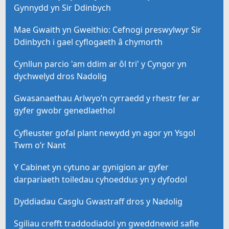
Gynnydd yn Sir Ddinbych
Mae Gwaith yn Gweithio: Cefnogi preswylwyr Sir
Ddinbych i gael cyflogaeth â chymorth
Cynllun parcio 'am ddim ar ôl tri' y Cyngor yn
dychwelyd dros Nadolig
Gwasanaethau Arlwyo’n cyrraedd y rhestr fer ar
gyfer gwobr genedlaethol
Cyfleuster gofal plant newydd yn agor yn Ysgol
Twm o’r Nant
Y Cabinet yn cytuno ar gynigion ar gyfer
darpariaeth toiledau cyhoeddus yn y dyfodol
Dyddiadau Casglu Gwastraff dros y Nadolig
Sgiliau crefft traddodiadol yn gweddnewid safle