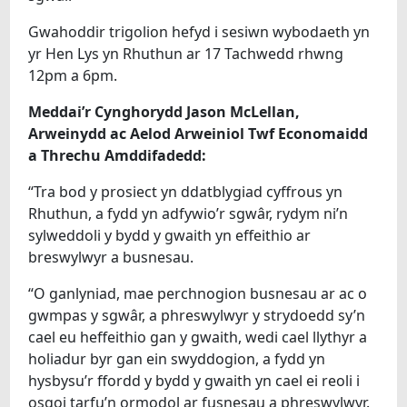
Gwahoddir trigolion hefyd i sesiwn wybodaeth yn
yr Hen Lys yn Rhuthun ar 17 Tachwedd rhwng
12pm a 6pm.
Meddai’r Cynghorydd Jason McLellan,
Arweinydd ac Aelod Arweiniol Twf Economaidd
a Threchu Amddifadedd:
“Tra bod y prosiect yn ddatblygiad cyffrous yn
Rhuthun, a fydd yn adfywio’r sgwâr, rydym ni’n
sylweddoli y bydd y gwaith yn effeithio ar
breswylwyr a busnesau.
“O ganlyniad, mae perchnogion busnesau ar ac o
gwmpas y sgwâr, a phreswylwyr y strydoedd sy’n
cael eu heffeithio gan y gwaith, wedi cael llythyr a
holiadur byr gan ein swyddogion, a fydd yn
hysbysu’r ffordd y bydd y gwaith yn cael ei reoli i
osgoi tarfu’n ormodol ar fusnesau a phreswylwyr.