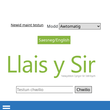
Neidio i'r cynnwys
Neidio i lywio’r wefan
Newid maint testun
Modd
Saesneg/English
Chwilio