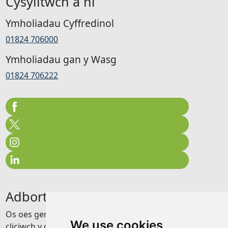
Cysylltwch â ni
Ymholiadau Cyffredinol
01824 706000
Ymholiadau gan y Wasg
01824 706222
Adborth
Os oes gennych unrhyw adborth am y wefan hon
We use cookies
cliciwch y ddolen isod