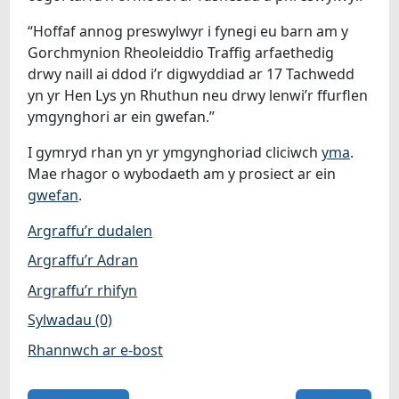
“Hoffaf annog preswylwyr i fynegi eu barn am y
Gorchmynion Rheoleiddio Traffig arfaethedig
drwy naill ai ddod i’r digwyddiad ar 17 Tachwedd
yn yr Hen Lys yn Rhuthun neu drwy lenwi’r ffurflen
ymgynghori ar ein gwefan.”
I gymryd rhan yn yr ymgynghoriad cliciwch
yma
.
Mae rhagor o wybodaeth am y prosiect ar ein
gwefan
.
Argraffu’r dudalen
Argraffu’r Adran
Argraffu’r rhifyn
Sylwadau (0)
Rhannwch ar e-bost