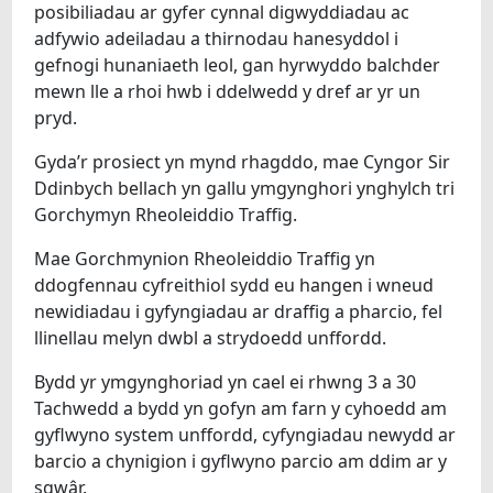
posibiliadau ar gyfer cynnal digwyddiadau ac
adfywio adeiladau a thirnodau hanesyddol i
gefnogi hunaniaeth leol, gan hyrwyddo balchder
mewn lle a rhoi hwb i ddelwedd y dref ar yr un
pryd.
Gyda’r prosiect yn mynd rhagddo, mae Cyngor Sir
Ddinbych bellach yn gallu ymgynghori ynghylch tri
Gorchymyn Rheoleiddio Traffig.
Mae Gorchmynion Rheoleiddio Traffig yn
ddogfennau cyfreithiol sydd eu hangen i wneud
newidiadau i gyfyngiadau ar draffig a pharcio, fel
llinellau melyn dwbl a strydoedd unffordd.
Bydd yr ymgynghoriad yn cael ei rhwng 3 a 30
Tachwedd a bydd yn gofyn am farn y cyhoedd am
gyflwyno system unffordd, cyfyngiadau newydd ar
barcio a chynigion i gyflwyno parcio am ddim ar y
sgwâr.