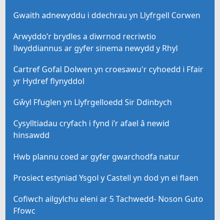
Gwaith adnewyddu i ddechrau yn Llyfrgell Corwen
Arwyddo’r brydles a diwrnod recriwtio
llwyddiannus ar gyfer sinema newydd y Rhyl
Cartref Gofal Dolwen yn croesawu'r cyhoedd i Ffair
yr Hydref flynyddol
Gŵyl Ffuglen yn Llyfrgelloedd Sir Ddinbych
Cysylltiadau cryfach i fynd i’r afael â newid
hinsawdd
Hwb plannu coed ar gyfer gwarchodfa natur
Prosiect estyniad Ysgol y Castell yn dod yn ei flaen
Cofiwch ailgylchu eleni ar 5 Tachwedd- Noson Guto
Ffowc