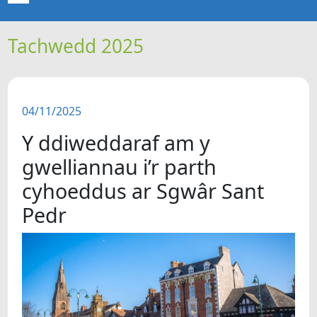
Tachwedd 2025
CARTREF
NEWYDDION
04/11/2025
ERTHYGLAU
Y ddiweddaraf am y
CIPOLWG
gwelliannau i’r parth
cyhoeddus ar Sgwâr Sant
A WYDDOCH CHI?
Pedr
FIDEOS
BE SY' MLAEN