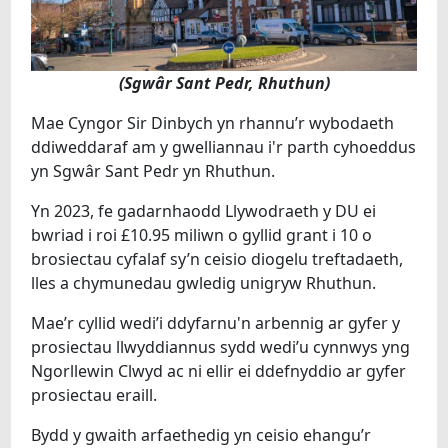
(Sgwâr Sant Pedr, Rhuthun)
Mae Cyngor Sir Dinbych yn rhannu’r wybodaeth
ddiweddaraf am y gwelliannau i'r parth cyhoeddus
yn Sgwâr Sant Pedr yn Rhuthun.
Yn 2023, fe gadarnhaodd Llywodraeth y DU ei
bwriad i roi £10.95 miliwn o gyllid grant i 10 o
brosiectau cyfalaf sy’n ceisio diogelu treftadaeth,
lles a chymunedau gwledig unigryw Rhuthun.
Mae’r cyllid wedi’i ddyfarnu'n arbennig ar gyfer y
prosiectau llwyddiannus sydd wedi’u cynnwys yng
Ngorllewin Clwyd ac ni ellir ei ddefnyddio ar gyfer
prosiectau eraill.
Bydd y gwaith arfaethedig yn ceisio ehangu’r