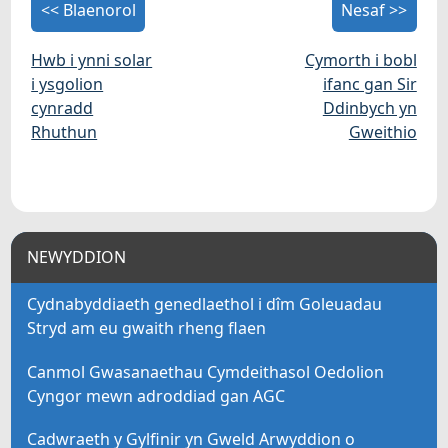
<< Blaenorol
Nesaf >>
Hwb i ynni solar
Cymorth i bobl
i ysgolion
ifanc gan Sir
cynradd
Ddinbych yn
Rhuthun
Gweithio
NEWYDDION
Cydnabyddiaeth genedlaethol i dîm Goleuadau
Stryd am eu gwaith rheng flaen
Canmol Gwasanaethau Cymdeithasol Oedolion
Cyngor mewn adroddiad gan AGC
Cadwraeth y Gylfinir yn Gweld Arwyddion o