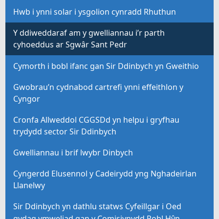
Hwb i ynni solar i ysgolion cynradd Rhuthun
Y ddiweddaraf am y gwelliannau i’r parth
cyhoeddus ar Sgwâr Sant Pedr
Cymorth i bobl ifanc gan Sir Ddinbych yn Gweithio
Gwobrau’n cydnabod cartrefi ynni effeithlon y
Cyngor
Cronfa Allweddol CGGSDd yn helpu i gryfhau
trydydd sector Sir Ddinbych
Gwelliannau i brif lwybr Dinbych
Cyngerdd Elusennol y Cadeirydd yng Nghadeirlan
Llanelwy
Sir Ddinbych yn dathlu statws Cyfeillgar i Oed
gydag ymweliad gan y Comisiynydd Pobl Hŷn