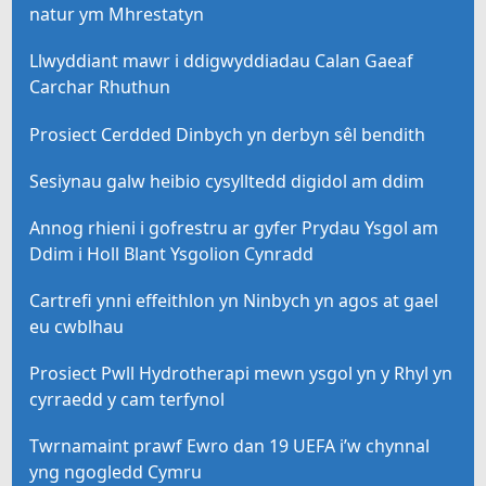
natur ym Mhrestatyn
Llwyddiant mawr i ddigwyddiadau Calan Gaeaf
Carchar Rhuthun
Prosiect Cerdded Dinbych yn derbyn sêl bendith
Sesiynau galw heibio cysylltedd digidol am ddim
Annog rhieni i gofrestru ar gyfer Prydau Ysgol am
Ddim i Holl Blant Ysgolion Cynradd
Cartrefi ynni effeithlon yn Ninbych yn agos at gael
eu cwblhau
Prosiect Pwll Hydrotherapi mewn ysgol yn y Rhyl yn
cyrraedd y cam terfynol
Twrnamaint prawf Ewro dan 19 UEFA i’w chynnal
yng ngogledd Cymru