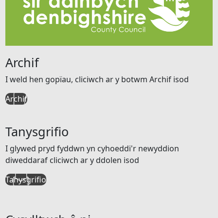
Archif
I weld hen gopïau, cliciwch ar y botwm Archif isod
Archif
Tanysgrifio
I glywed pryd fyddwn yn cyhoeddi'r newyddion
diweddaraf cliciwch ar y ddolen isod
Tanysgrifio