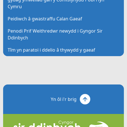
Cymru
Peidiwch â gwastraffu Calan Gaeaf
Penodi Prif Weithredwr newydd i Gyngor Sir
Ddinbych
Tîm yn paratoi i ddelio â thywydd y gaeaf
Yn ôl i'r brig