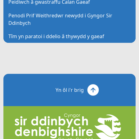
Peidiwch â gwastraffu Calan Gaeaf
Penodi Prif Weithredwr newydd i Gyngor Sir
Ddinbych
Tîm yn paratoi i ddelio â thywydd y gaeaf
Yn ôl i'r brig