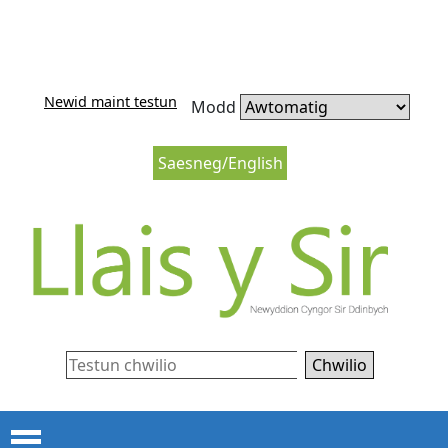
Neidio i'r cynnwys
Neidio i lywio’r wefan
Newid maint testun
Modd
Saesneg/English
Chwilio