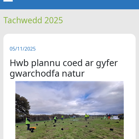
Tachwedd 2025
CARTREF
NEWYDDION
05/11/2025
ERTHYGLAU
Hwb plannu coed ar gyfer
CIPOLWG
gwarchodfa natur
A WYDDOCH CHI?
FIDEOS
BE SY' MLAEN