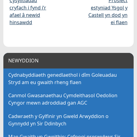
Cysylltiadau
Prosiect
cryfach i fynd i’r
estyniad Ysgol y
afael â newid
Castell yn dod yn
hinsawdd
ei flaen
NEWYDDION
Cydnabyddiaeth genedlaethol i dîm Goleuadau
Stryd am eu gwaith rheng flaen
Canmol Gwasanaethau Cymdeithasol Oedolion
Cyngor mewn adroddiad gan AGC
Cadwraeth y Gylfinir yn Gweld Arwyddion o
Gynnydd yn Sir Ddinbych
Mae Gwaith yn Gweithio: Cefnogi preswylwyr Sir