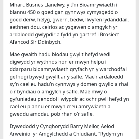
Mharc Busnes Llanelwy, y tîm Bioamrywiaeth i
blannu 450 o goed gan gynnwys cymysgedd o
goed derw, helyg, gwern, bedw, llwyfen lydanddail,
aethnen ddu, ceirios ac ysgawen o amgylch yr
ardaloedd gwlypdir a fydd yn gartref i Brosiect
Afancod Sir Ddinbych.
Mae gwaith hadu blodau gwyllt hefyd wedi
digwydd yr wythnos hon er mwyn helpu i
ddarparu bioamrywiaeth gryfach yn y warchodfa i
gefnogi bywyd gwyllt ar y safle. Mae’r ardaloedd
sy’n cael eu hadu’n cynnwys y domen gwylio a rhai
o’r byndiau o amgylch y safle. Mae mwy o
gyfuniadau penodol i wlypdir ac ochr pwll hefyd yn
cael eu plannu er mwyn creu amrywiaeth a
gweddu amodau pob rhan o’r safle.
Dywedodd y Cynghorydd Barry Mellor, Aelod
Arweiniol yr Amgylchedd a Chludiant, “Rydym yn