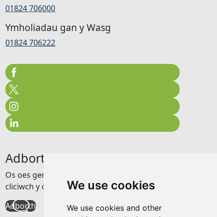
01824 706000
Ymholiadau gan y Wasg
01824 706222
Adborth
Os oes gennych unrhyw adborth am y wefan hon
We use cookies
cliciwch y ddolen isod
Adborth
We use cookies and other