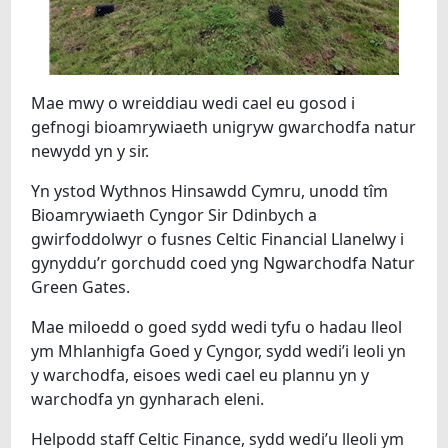
Mae mwy o wreiddiau wedi cael eu gosod i
gefnogi bioamrywiaeth unigryw gwarchodfa natur
newydd yn y sir.
Yn ystod Wythnos Hinsawdd Cymru, unodd tîm
Bioamrywiaeth Cyngor Sir Ddinbych a
gwirfoddolwyr o fusnes Celtic Financial Llanelwy i
gynyddu’r gorchudd coed yng Ngwarchodfa Natur
Green Gates.
Mae miloedd o goed sydd wedi tyfu o hadau lleol
ym Mhlanhigfa Goed y Cyngor, sydd wedi’i leoli yn
y warchodfa, eisoes wedi cael eu plannu yn y
warchodfa yn gynharach eleni.
Helpodd staff Celtic Finance, sydd wedi’u lleoli ym