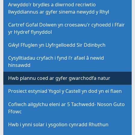
Arwyddo’r brydles a diwrnod recriwtio
llwyddiannus ar gyfer sinema newydd y Rhyl
Cartref Gofal Dolwen yn croesawu'r cyhoedd i Ffair
yr Hydref flynyddol
Gŵyl Ffuglen yn Llyfrgelloedd Sir Ddinbych
Cysylltiadau cryfach i fynd i’r afael â newid
hinsawdd
Hwb plannu coed ar gyfer gwarchodfa natur
Prosiect estyniad Ysgol y Castell yn dod yn ei flaen
Cofiwch ailgylchu eleni ar 5 Tachwedd- Noson Guto
Ffowc
Hwb i ynni solar i ysgolion cynradd Rhuthun