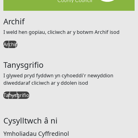
Archif
I weld hen gopïau, cliciwch ar y botwm Archif isod
Archif
Tanysgrifio
I glywed pryd fyddwn yn cyhoeddi'r newyddion
diweddaraf cliciwch ar y ddolen isod
Tanysgrifio
Cysylltwch â ni
Ymholiadau Cyffredinol