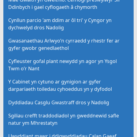
Ddinbych i gael cyflogaeth â chymorth
Cynllun parcio 'am ddim ar ôl tri' y Cyngor yn
dychwelyd dros Nadolig
Gwasanaethau Arlwyo’n cyrraedd y rhestr fer ar
gyfer gwobr genedlaethol
Cyfleuster gofal plant newydd yn agor yn Ysgol
Twm o’r Nant
Y Cabinet yn cytuno ar gynigion ar gyfer
darpariaeth toiledau cyhoeddus yn y dyfodol
Dyddiadau Casglu Gwastraff dros y Nadolig
Sgiliau crefft traddodiadol yn gweddnewid safle
natur ym Mhrestatyn
Llwyddiant mawr i ddigwyddiadau Calan Gaeaf