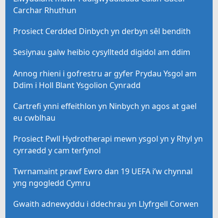
Carchar Rhuthun
Prosiect Cerdded Dinbych yn derbyn sêl bendith
Sesiynau galw heibio cysylltedd digidol am ddim
Annog rhieni i gofrestru ar gyfer Prydau Ysgol am
Ddim i Holl Blant Ysgolion Cynradd
Cartrefi ynni effeithlon yn Ninbych yn agos at gael
eu cwblhau
Prosiect Pwll Hydrotherapi mewn ysgol yn y Rhyl yn
cyrraedd y cam terfynol
Twrnamaint prawf Ewro dan 19 UEFA i’w chynnal
yng ngogledd Cymru
Gwaith adnewyddu i ddechrau yn Llyfrgell Corwen