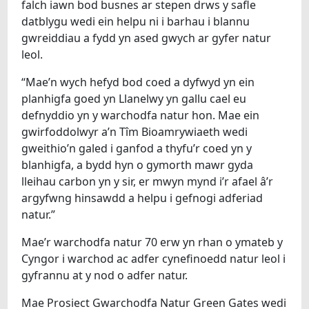
falch iawn bod busnes ar stepen drws y safle
datblygu wedi ein helpu ni i barhau i blannu
gwreiddiau a fydd yn ased gwych ar gyfer natur
leol.
“Mae’n wych hefyd bod coed a dyfwyd yn ein
planhigfa goed yn Llanelwy yn gallu cael eu
defnyddio yn y warchodfa natur hon. Mae ein
gwirfoddolwyr a’n Tîm Bioamrywiaeth wedi
gweithio’n galed i ganfod a thyfu’r coed yn y
blanhigfa, a bydd hyn o gymorth mawr gyda
lleihau carbon yn y sir, er mwyn mynd i’r afael â’r
argyfwng hinsawdd a helpu i gefnogi adferiad
natur.”
Mae’r warchodfa natur 70 erw yn rhan o ymateb y
Cyngor i warchod ac adfer cynefinoedd natur leol i
gyfrannu at y nod o adfer natur.
Mae Prosiect Gwarchodfa Natur Green Gates wedi