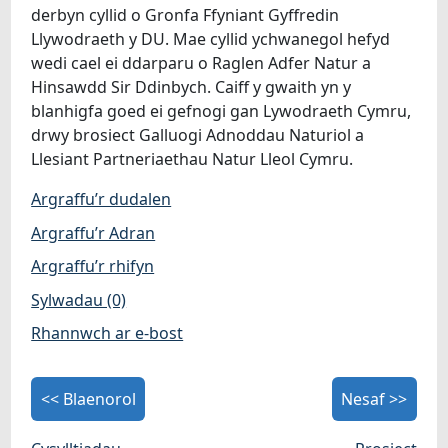
derbyn cyllid o Gronfa Ffyniant Gyffredin
Llywodraeth y DU. Mae cyllid ychwanegol hefyd
wedi cael ei ddarparu o Raglen Adfer Natur a
Hinsawdd Sir Ddinbych. Caiff y gwaith yn y
blanhigfa goed ei gefnogi gan Lywodraeth Cymru,
drwy brosiect Galluogi Adnoddau Naturiol a
Llesiant Partneriaethau Natur Lleol Cymru.
Argraffu’r dudalen
Argraffu’r Adran
Argraffu’r rhifyn
Sylwadau (0)
Rhannwch ar e-bost
<< Blaenorol
Nesaf >>