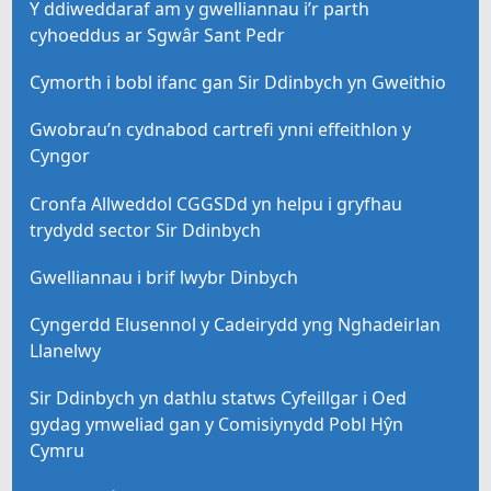
Y ddiweddaraf am y gwelliannau i’r parth
cyhoeddus ar Sgwâr Sant Pedr
Cymorth i bobl ifanc gan Sir Ddinbych yn Gweithio
Gwobrau’n cydnabod cartrefi ynni effeithlon y
Cyngor
Cronfa Allweddol CGGSDd yn helpu i gryfhau
trydydd sector Sir Ddinbych
Gwelliannau i brif lwybr Dinbych
Cyngerdd Elusennol y Cadeirydd yng Nghadeirlan
Llanelwy
Sir Ddinbych yn dathlu statws Cyfeillgar i Oed
gydag ymweliad gan y Comisiynydd Pobl Hŷn
Cymru