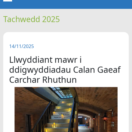
Tachwedd 2025
CARTREF
NEWYDDION
14/11/2025
ERTHYGLAU
Llwyddiant mawr i
CIPOLWG
ddigwyddiadau Calan Gaeaf
Carchar Rhuthun
A WYDDOCH CHI?
FIDEOS
BE SY' MLAEN