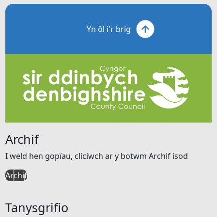
Yn ôl i'r brig
Archif
I weld hen gopïau, cliciwch ar y botwm Archif isod
Archif
Tanysgrifio