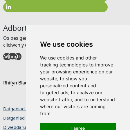
Adborth
Os oes gennych unrhyw adborth am y wefan hon
We use cookies
cliciwch y ddolen isod
Adborth
We use cookies and other
tracking technologies to improve
your browsing experience on our
website, to show you
Rhifyn Blaenorol
personalized content and
targeted ads, to analyze our
website traffic, and to understand
where our visitors are coming
Datganiad hygyrchedd
from.
Datganiad Preifatrwydd / Cwcis
Diweddaru dewisiadau cwcis
I agree