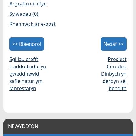
Argraffu’r rhifyn
Sylwadau (0)
Rhannwch ar e-bost
<< Blaenorol
Nesaf >>
Sgiliau crefft
Prosiect
traddodiadol yn
Cerdded
gweddnewid
Dinbych yn
safle natur ym
derbyn sêl
Mhrestatyn
bendith
NEWYDDION