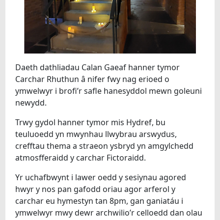
Daeth dathliadau Calan Gaeaf hanner tymor
Carchar Rhuthun â nifer fwy nag erioed o
ymwelwyr i brofi’r safle hanesyddol mewn goleuni
newydd.
Trwy gydol hanner tymor mis Hydref, bu
teuluoedd yn mwynhau llwybrau arswydus,
crefftau thema a straeon ysbryd yn amgylchedd
atmosfferaidd y carchar Fictoraidd.
Yr uchafbwynt i lawer oedd y sesiynau agored
hwyr y nos pan gafodd oriau agor arferol y
carchar eu hymestyn tan 8pm, gan ganiatáu i
ymwelwyr mwy dewr archwilio’r celloedd dan olau