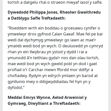
tortsh a datgelu rhai o straeon mwyaf iasol y safle.
Dywedodd Philippa Jones, Rheolwr Gweithredu
a Datblygu Safle Treftadaeth:
“Roeddem wrth ein boddau o groesawu cynifer o
ymwelwyr dros gyfnod Calan Gaeaf. Mae fel pe bai
wedi dal dychymyg ymwelwyr go iawn ac mae’r
ymateb wedi bod yn wych. O deuluoedd yn cymryd
rhan yn ein llwybrau yn ystod y dydd i rai a
ymunodd â’n teithiau gyda’r nos dan olau tortsh,
mae wedi bod yn wych gweld pobl yn dod i gael
profiad o’r Carchar mewn ffordd mor ddifyr a
chofiadwy. Rydym yn edrych ymlaen yn barod at
gynllunio mwy o ddigwyddiadau fel hyn yn y
dyfodol.”
Meddai Emrys Wynne, Aelod Arweiniol y
Gymraeg, Diwylliant a Threftadaeth: