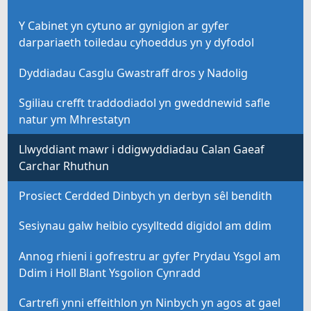
Y Cabinet yn cytuno ar gynigion ar gyfer
darpariaeth toiledau cyhoeddus yn y dyfodol
Dyddiadau Casglu Gwastraff dros y Nadolig
Sgiliau crefft traddodiadol yn gweddnewid safle
natur ym Mhrestatyn
Llwyddiant mawr i ddigwyddiadau Calan Gaeaf
Carchar Rhuthun
Prosiect Cerdded Dinbych yn derbyn sêl bendith
Sesiynau galw heibio cysylltedd digidol am ddim
Annog rhieni i gofrestru ar gyfer Prydau Ysgol am
Ddim i Holl Blant Ysgolion Cynradd
Cartrefi ynni effeithlon yn Ninbych yn agos at gael