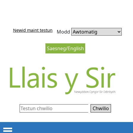
Neidio i'r cynnwys
Neidio i lywio’r wefan
Newid maint testun
Modd
Saesneg/English
Chwilio