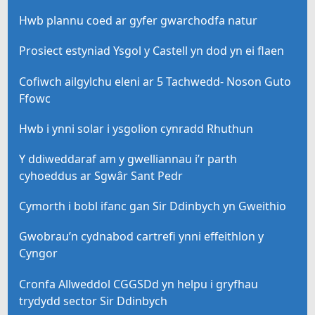
Hwb plannu coed ar gyfer gwarchodfa natur
Prosiect estyniad Ysgol y Castell yn dod yn ei flaen
Cofiwch ailgylchu eleni ar 5 Tachwedd- Noson Guto
Ffowc
Hwb i ynni solar i ysgolion cynradd Rhuthun
Y ddiweddaraf am y gwelliannau i’r parth
cyhoeddus ar Sgwâr Sant Pedr
Cymorth i bobl ifanc gan Sir Ddinbych yn Gweithio
Gwobrau’n cydnabod cartrefi ynni effeithlon y
Cyngor
Cronfa Allweddol CGGSDd yn helpu i gryfhau
trydydd sector Sir Ddinbych