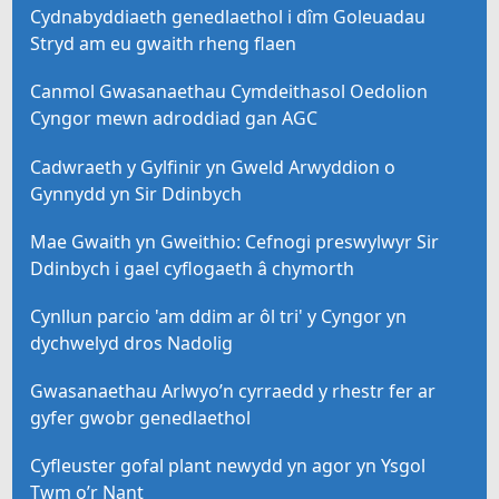
Cydnabyddiaeth genedlaethol i dîm Goleuadau
Stryd am eu gwaith rheng flaen
Canmol Gwasanaethau Cymdeithasol Oedolion
Cyngor mewn adroddiad gan AGC
Cadwraeth y Gylfinir yn Gweld Arwyddion o
Gynnydd yn Sir Ddinbych
Mae Gwaith yn Gweithio: Cefnogi preswylwyr Sir
Ddinbych i gael cyflogaeth â chymorth
Cynllun parcio 'am ddim ar ôl tri' y Cyngor yn
dychwelyd dros Nadolig
Gwasanaethau Arlwyo’n cyrraedd y rhestr fer ar
gyfer gwobr genedlaethol
Cyfleuster gofal plant newydd yn agor yn Ysgol
Twm o’r Nant