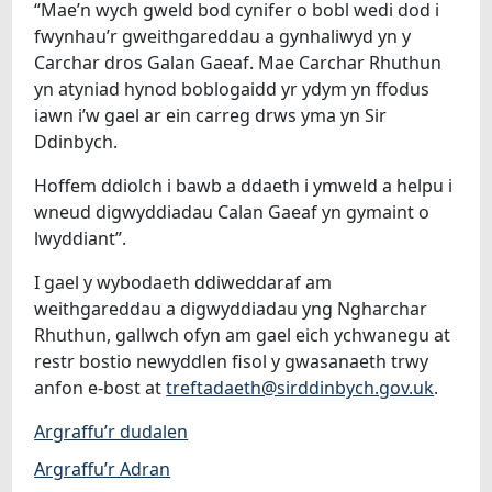
“Mae’n wych gweld bod cynifer o bobl wedi dod i
fwynhau’r gweithgareddau a gynhaliwyd yn y
Carchar dros Galan Gaeaf. Mae Carchar Rhuthun
yn atyniad hynod boblogaidd yr ydym yn ffodus
iawn i’w gael ar ein carreg drws yma yn Sir
Ddinbych.
Hoffem ddiolch i bawb a ddaeth i ymweld a helpu i
wneud digwyddiadau Calan Gaeaf yn gymaint o
lwyddiant”.
I gael y wybodaeth ddiweddaraf am
weithgareddau a digwyddiadau yng Ngharchar
Rhuthun, gallwch ofyn am gael eich ychwanegu at
restr bostio newyddlen fisol y gwasanaeth trwy
anfon e-bost at
treftadaeth@sirddinbych.gov.uk
.
Argraffu’r dudalen
Argraffu’r Adran