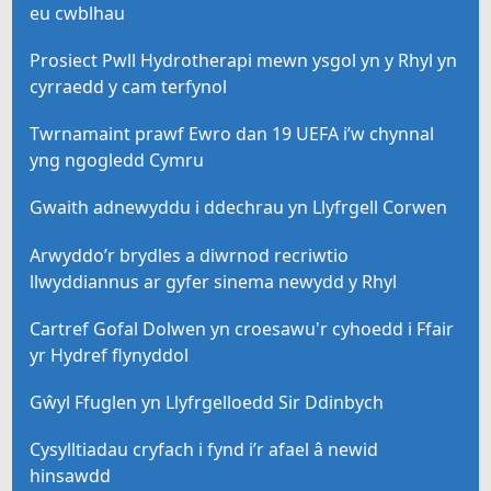
eu cwblhau
Prosiect Pwll Hydrotherapi mewn ysgol yn y Rhyl yn
cyrraedd y cam terfynol
Twrnamaint prawf Ewro dan 19 UEFA i’w chynnal
yng ngogledd Cymru
Gwaith adnewyddu i ddechrau yn Llyfrgell Corwen
Arwyddo’r brydles a diwrnod recriwtio
llwyddiannus ar gyfer sinema newydd y Rhyl
Cartref Gofal Dolwen yn croesawu'r cyhoedd i Ffair
yr Hydref flynyddol
Gŵyl Ffuglen yn Llyfrgelloedd Sir Ddinbych
Cysylltiadau cryfach i fynd i’r afael â newid
hinsawdd