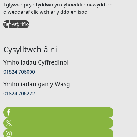
I glywed pryd fyddwn yn cyhoeddi'r newyddion
diweddaraf cliciwch ar y ddolen isod
Tanysgrifio
Cysylltwch â ni
Ymholiadau Cyffredinol
01824 706000
Ymholiadau gan y Wasg
01824 706222