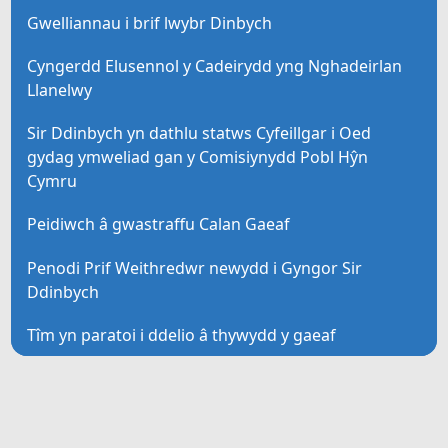
Gwelliannau i brif lwybr Dinbych
Cyngerdd Elusennol y Cadeirydd yng Nghadeirlan
Llanelwy
Sir Ddinbych yn dathlu statws Cyfeillgar i Oed
gydag ymweliad gan y Comisiynydd Pobl Hŷn
Cymru
Peidiwch â gwastraffu Calan Gaeaf
Penodi Prif Weithredwr newydd i Gyngor Sir
Ddinbych
Tîm yn paratoi i ddelio â thywydd y gaeaf