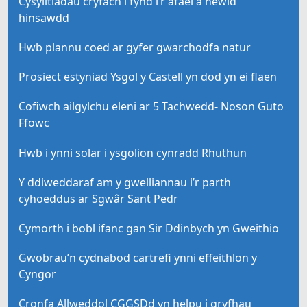
Cysylltiadau cryfach i fynd i’r afael â newid
hinsawdd
Hwb plannu coed ar gyfer gwarchodfa natur
Prosiect estyniad Ysgol y Castell yn dod yn ei flaen
Cofiwch ailgylchu eleni ar 5 Tachwedd- Noson Guto
Ffowc
Hwb i ynni solar i ysgolion cynradd Rhuthun
Y ddiweddaraf am y gwelliannau i’r parth
cyhoeddus ar Sgwâr Sant Pedr
Cymorth i bobl ifanc gan Sir Ddinbych yn Gweithio
Gwobrau’n cydnabod cartrefi ynni effeithlon y
Cyngor
Cronfa Allweddol CGGSDd yn helpu i gryfhau