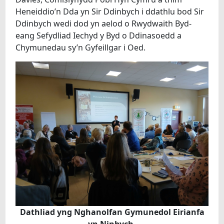
Heneiddio’n Dda yn Sir Ddinbych i ddathlu bod Sir
Ddinbych wedi dod yn aelod o Rwydwaith Byd-
eang Sefydliad Iechyd y Byd o Ddinasoedd a
Chymunedau sy’n Gyfeillgar i Oed.
Dathliad yng Nghanolfan Gymunedol Eirianfa