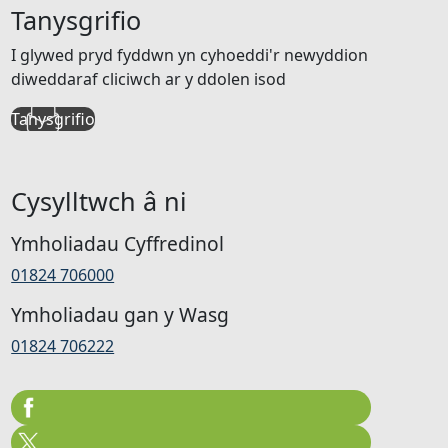
Tanysgrifio
I glywed pryd fyddwn yn cyhoeddi'r newyddion
diweddaraf cliciwch ar y ddolen isod
Tanysgrifio
Cysylltwch â ni
Ymholiadau Cyffredinol
01824 706000
Ymholiadau gan y Wasg
01824 706222