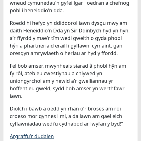
wneud cymunedau’n gyfeillgar i oedran a chefnogi
pobl i heneiddio’n dda.
Roedd hi hefyd yn ddiddorol iawn dysgu mwy am
daith Heneiddio’n Dda yn Sir Ddinbych hyd yn hyn,
a’r ffyrdd y mae’r tîm wedi gweithio gyda phobl
hŷn a phartneriaid eraill i gyflawni cymaint, gan
oresgyn amrywiaeth o heriau ar hyd y ffordd.
Fel bob amser, mwynheais siarad â phobl hŷn am
fy rôl, ateb eu cwestiynau a chlywed yn
uniongyrchol am y newid a’r gwelliannau yr
hoffent eu gweld, sydd bob amser yn werthfawr
iawn.
Diolch i bawb a oedd yn rhan o’r broses am roi
croeso mor gynnes i mi, a da iawn am gael eich
cyflawniadau wedi’u cydnabod ar lwyfan y byd!”
Argraffu’r dudalen