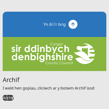
Yn ôl i'r brig
Archif
I weld hen gopïau, cliciwch ar y botwm Archif isod
Archif