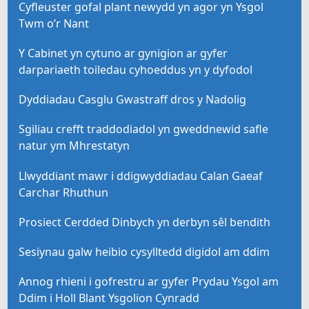
Cyfleuster gofal plant newydd yn agor yn Ysgol
Twm o’r Nant
Y Cabinet yn cytuno ar gynigion ar gyfer
darpariaeth toiledau cyhoeddus yn y dyfodol
Dyddiadau Casglu Gwastraff dros y Nadolig
Sgiliau crefft traddodiadol yn gweddnewid safle
natur ym Mhrestatyn
Llwyddiant mawr i ddigwyddiadau Calan Gaeaf
Carchar Rhuthun
Prosiect Cerdded Dinbych yn derbyn sêl bendith
Sesiynau galw heibio cysylltedd digidol am ddim
Annog rhieni i gofrestru ar gyfer Prydau Ysgol am
Ddim i Holl Blant Ysgolion Cynradd