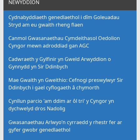
NEWYDDION
Cydnabyddiaeth genedlaethol i dîm Goleuadau
Stryd am eu gwaith rheng flaen
Canmol Gwasanaethau Cymdeithasol Oedolion
Cyngor mewn adroddiad gan AGC
Cadwraeth y Gylfinir yn Gweld Arwyddion o
Gynnydd yn Sir Ddinbych
Mae Gwaith yn Gweithio: Cefnogi preswylwyr Sir
Ddinbych i gael cyflogaeth â chymorth
Cynllun parcio 'am ddim ar ôl tri' y Cyngor yn
dychwelyd dros Nadolig
Gwasanaethau Arlwyo’n cyrraedd y rhestr fer ar
gyfer gwobr genedlaethol