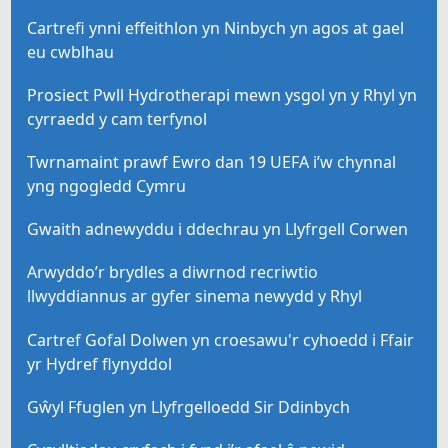
Cartrefi ynni effeithlon yn Ninbych yn agos at gael
eu cwblhau
Prosiect Pwll Hydrotherapi mewn ysgol yn y Rhyl yn
cyrraedd y cam terfynol
Twrnamaint prawf Ewro dan 19 UEFA i’w chynnal
yng ngogledd Cymru
Gwaith adnewyddu i ddechrau yn Llyfrgell Corwen
Arwyddo’r brydles a diwrnod recriwtio
llwyddiannus ar gyfer sinema newydd y Rhyl
Cartref Gofal Dolwen yn croesawu'r cyhoedd i Ffair
yr Hydref flynyddol
Gŵyl Ffuglen yn Llyfrgelloedd Sir Ddinbych