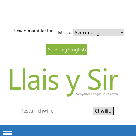
Neidio i'r cynnwys
Neidio i lywio’r wefan
Newid maint testun
Modd
Saesneg/English
Chwilio