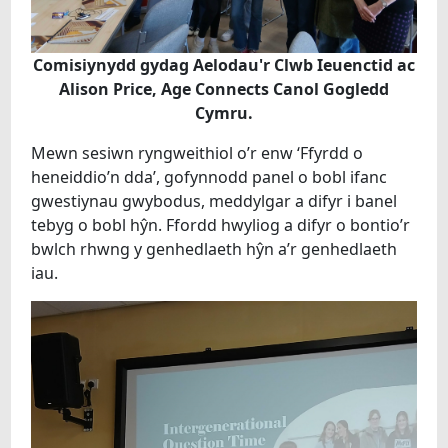
Comisiynydd gydag Aelodau'r Clwb Ieuenctid ac
Alison Price, Age Connects Canol Gogledd
Cymru.
Mewn sesiwn ryngweithiol o’r enw ‘Ffyrdd o
heneiddio’n dda’, gofynnodd panel o bobl ifanc
gwestiynau gwybodus, meddylgar a difyr i banel
tebyg o bobl hŷn. Ffordd hwyliog a difyr o bontio’r
bwlch rhwng y genhedlaeth hŷn a’r genhedlaeth
iau.