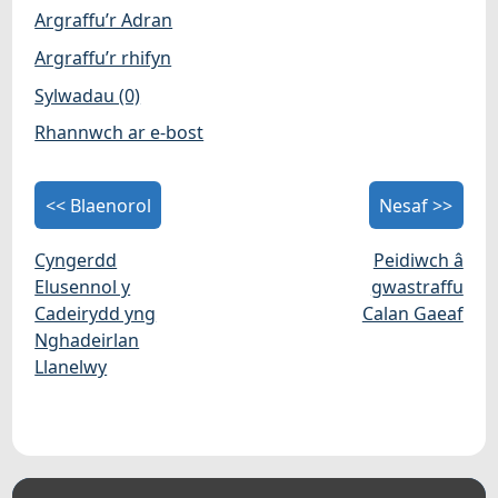
Argraffu’r Adran
Argraffu’r rhifyn
Sylwadau (0)
Rhannwch ar e-bost
<< Blaenorol
Nesaf >>
Cyngerdd
Peidiwch â
Elusennol y
gwastraffu
Cadeirydd yng
Calan Gaeaf
Nghadeirlan
Llanelwy