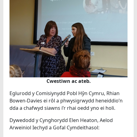
Cwestiwn ac ateb.
Eglurodd y Comisiynydd Pobl Hŷn Cymru, Rhian
Bowen-Davies ei rôl a phwysigrwydd heneiddio’n
dda a chafwyd siawns i’r rhai oedd yno ei holi.
Dywedodd y Cynghorydd Elen Heaton, Aelod
Arweiniol Iechyd a Gofal Cymdeithasol: