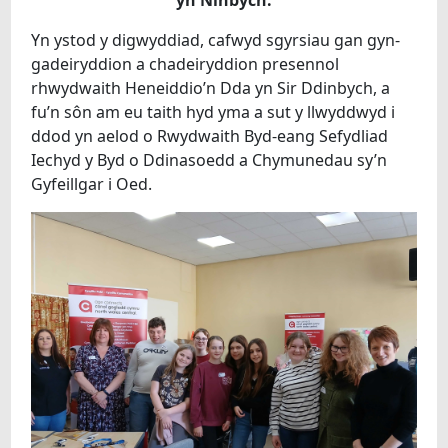
yn Ninbych.
Yn ystod y digwyddiad, cafwyd sgyrsiau gan gyn-
gadeiryddion a chadeiryddion presennol
rhwydwaith Heneiddio’n Dda yn Sir Ddinbych, a
fu’n sôn am eu taith hyd yma a sut y llwyddwyd i
ddod yn aelod o Rwydwaith Byd-eang Sefydliad
Iechyd y Byd o Ddinasoedd a Chymunedau sy’n
Gyfeillgar i Oed.