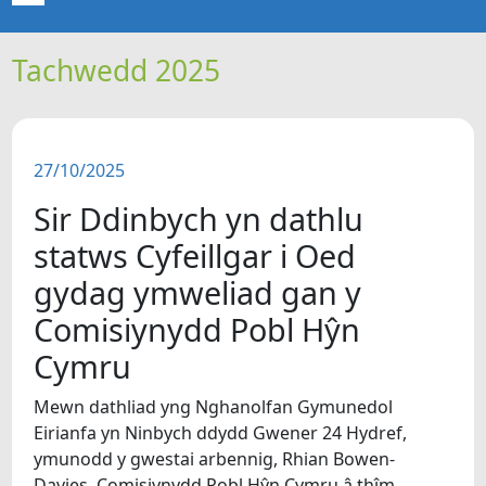
Tachwedd 2025
CARTREF
NEWYDDION
27/10/2025
ERTHYGLAU
Sir Ddinbych yn dathlu
CIPOLWG
statws Cyfeillgar i Oed
gydag ymweliad gan y
A WYDDOCH CHI?
Comisiynydd Pobl Hŷn
Cymru
FIDEOS
Mewn dathliad yng Nghanolfan Gymunedol
BE SY' MLAEN
Eirianfa yn Ninbych ddydd Gwener 24 Hydref,
ymunodd y gwestai arbennig, Rhian Bowen-
Davies, Comisiynydd Pobl Hŷn Cymru â thîm