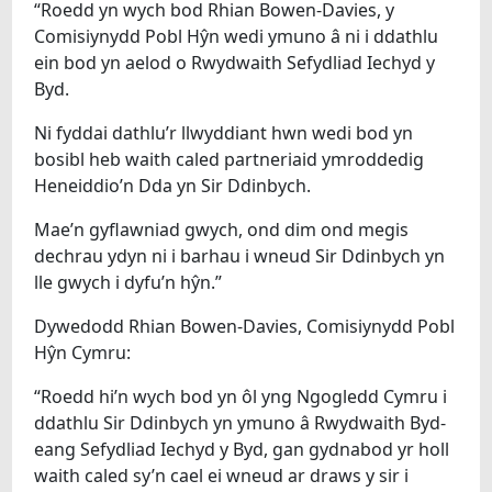
“Roedd yn wych bod Rhian Bowen-Davies, y
Comisiynydd Pobl Hŷn wedi ymuno â ni i ddathlu
ein bod yn aelod o Rwydwaith Sefydliad Iechyd y
Byd.
Ni fyddai dathlu’r llwyddiant hwn wedi bod yn
bosibl heb waith caled partneriaid ymroddedig
Heneiddio’n Dda yn Sir Ddinbych.
Mae’n gyflawniad gwych, ond dim ond megis
dechrau ydyn ni i barhau i wneud Sir Ddinbych yn
lle gwych i dyfu’n hŷn.”
Dywedodd Rhian Bowen-Davies, Comisiynydd Pobl
Hŷn Cymru:
“Roedd hi’n wych bod yn ôl yng Ngogledd Cymru i
ddathlu Sir Ddinbych yn ymuno â Rwydwaith Byd-
eang Sefydliad Iechyd y Byd, gan gydnabod yr holl
waith caled sy’n cael ei wneud ar draws y sir i