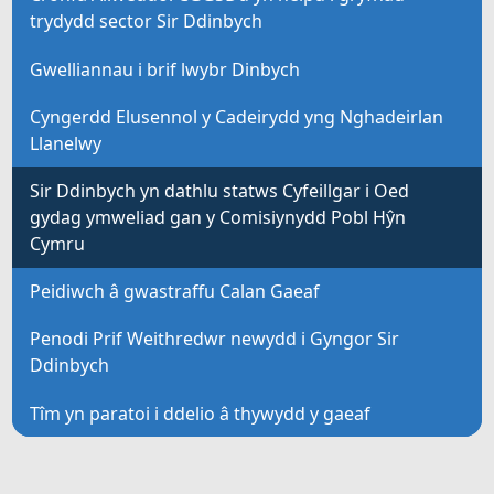
trydydd sector Sir Ddinbych
Gwelliannau i brif lwybr Dinbych
Cyngerdd Elusennol y Cadeirydd yng Nghadeirlan
Llanelwy
Sir Ddinbych yn dathlu statws Cyfeillgar i Oed
gydag ymweliad gan y Comisiynydd Pobl Hŷn
Cymru
Peidiwch â gwastraffu Calan Gaeaf
Penodi Prif Weithredwr newydd i Gyngor Sir
Ddinbych
Tîm yn paratoi i ddelio â thywydd y gaeaf