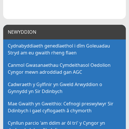
NEWYDDION
Cydnabyddiaeth genedlaethol i dîm Goleuadau
Stryd am eu gwaith rheng flaen
Canmol Gwasanaethau Cymdeithasol Oedolion
Cyngor mewn adroddiad gan AGC
Cadwraeth y Gylfinir yn Gweld Arwyddion o
Gynnydd yn Sir Ddinbych
Mae Gwaith yn Gweithio: Cefnogi preswylwyr Sir
Ddinbych i gael cyflogaeth â chymorth
Cynllun parcio 'am ddim ar ôl tri' y Cyngor yn