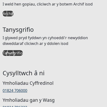
I weld hen gopïau, cliciwch ar y botwm Archif isod
Archif
Tanysgrifio
I glywed pryd fyddwn yn cyhoeddi'r newyddion
diweddaraf cliciwch ar y ddolen isod
Tanysgrifio
Cysylltwch â ni
Ymholiadau Cyffredinol
01824 706000
Ymholiadau gan y Wasg