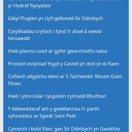
yr Hydref flynyddol
Gŵyl Ffuglen yn Llyfrgelloedd Sir Ddinbych
Cysylltiadau cryfach i fynd i’r afael â newid
hinsawdd
Hwb plannu coed ar gyfer gwarchodfa natur
Prosiect estyniad Ysgol y Castell yn dod yn ei flaen
Cofiwch ailgylchu eleni ar 5 Tachwedd- Noson Guto
Ffowc
Hwb i ynni solar i ysgolion cynradd Rhuthun
Y ddiweddaraf am y gwelliannau i’r parth
cyhoeddus ar Sgwâr Sant Pedr
Cymorth i bobl ifanc gan Sir Ddinbych yn Gweithio