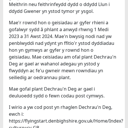
Meithrin neu feithrinfeydd dydd o ddydd Llun i
ddydd Gwener yn ystod tymor yr ysgol.
Mae'r rownd hon o geisiadau ar gyfer rhieni a
gofalwyr sydd â phlant a anwyd rhwng 1 Medi
2023 a 31 Awst 2024. Mae'n bwysig nodi nad yw
penblwyddi nad ydynt yn ffitio'r ystod dyddiadau
hon yn gymwys ar gyfer y rownd hon o
geisiadau. Mae ceisiadau am ofal plant Dechrau'n
Deg ar gael ar wahanol adegau yn ystod y
flwyddyn ac fe'u gwneir mewn rowndiau yn
seiliedig ar oedrannau plant.
Mae gofal plant Dechrau'n Deg ar gael i
deuluoedd sydd o fewn codau post cymwys.
I wirio a yw cod post yn rhaglen Dechrau'n Deg,
ewch i:
https://flyingstart.denbighshire.gov.uk/Home/Index?
culture=cy-GB