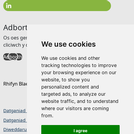
Adborth
Os oes gennych unrhyw adborth am y wefan hon
We use cookies
cliciwch y ddolen isod
Adborth
We use cookies and other
tracking technologies to improve
your browsing experience on our
website, to show you
Rhifyn Blaenorol
personalized content and
targeted ads, to analyze our
website traffic, and to understand
where our visitors are coming
Datganiad hygyrchedd
from.
Datganiad Preifatrwydd / Cwcis
Diweddaru dewisiadau cwcis
I agree