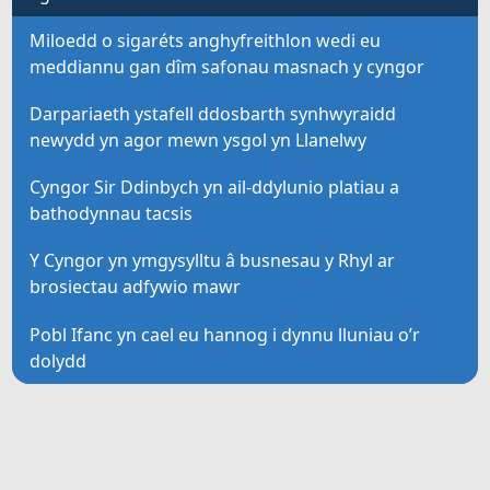
Miloedd o sigaréts anghyfreithlon wedi eu
meddiannu gan dîm safonau masnach y cyngor
Darpariaeth ystafell ddosbarth synhwyraidd
newydd yn agor mewn ysgol yn Llanelwy
Cyngor Sir Ddinbych yn ail-ddylunio platiau a
bathodynnau tacsis
Y Cyngor yn ymgysylltu â busnesau y Rhyl ar
brosiectau adfywio mawr
Pobl Ifanc yn cael eu hannog i dynnu lluniau o’r
dolydd