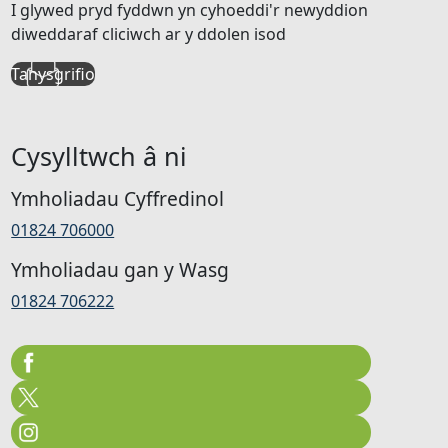
I glywed pryd fyddwn yn cyhoeddi'r newyddion
diweddaraf cliciwch ar y ddolen isod
Tanysgrifio
Cysylltwch â ni
Ymholiadau Cyffredinol
01824 706000
Ymholiadau gan y Wasg
01824 706222