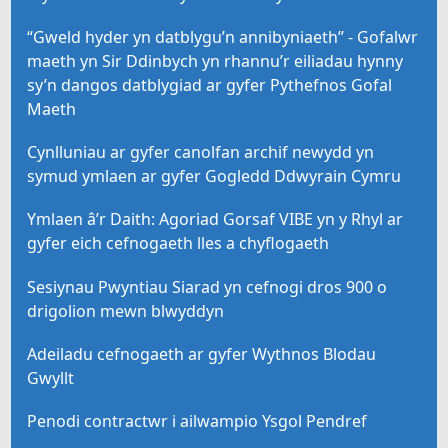
“Gweld hyder yn datblygu’n annibyniaeth” - Gofalwr
maeth yn Sir Ddinbych yn rhannu’r eiliadau hynny
sy’n dangos datblygiad ar gyfer Pythefnos Gofal
Maeth
Cynlluniau ar gyfer canolfan archif newydd yn
symud ymlaen ar gyfer Gogledd Ddwyrain Cymru
Ymlaen â’r Daith: Agoriad Gorsaf VIBE yn y Rhyl ar
gyfer eich cefnogaeth lles a chyflogaeth
Sesiynau Pwyntiau Siarad yn cefnogi dros 900 o
drigolion mewn blwyddyn
Adeiladu cefnogaeth ar gyfer Wythnos Blodau
Gwyllt
Penodi contractwr i ailwampio Ysgol Pendref