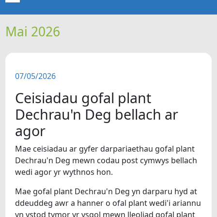
Mai 2026
CARTREF
NEWYDDION
07/05/2026
ERTHYGLAU
Ceisiadau gofal plant
CIPOLWG
Dechrau'n Deg bellach ar
agor
A WYDDOCH CHI?
Mae ceisiadau ar gyfer darpariaethau gofal plant
Dechrau'n Deg mewn codau post cymwys bellach
FIDEOS
wedi agor yr wythnos hon.
BE SY' MLAEN
Mae gofal plant Dechrau'n Deg yn darparu hyd at
ddeuddeg awr a hanner o ofal plant wedi'i ariannu
yn ystod tymor yr ysgol mewn lleoliad gofal plant