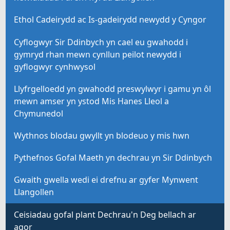
Ethol Cadeirydd ac Is-gadeirydd newydd y Cyngor
Cyflogwyr Sir Ddinbych yn cael eu gwahodd i
gymryd rhan mewn cynllun peilot newydd i
gyflogwyr cynhwysol
Llyfrgelloedd yn gwahodd preswylwyr i gamu yn ôl
mewn amser yn ystod Mis Hanes Lleol a
Chymunedol
Wythnos blodau gwyllt yn blodeuo y mis hwn
Pythefnos Gofal Maeth yn dechrau yn Sir Ddinbych
Gwaith gwella wedi ei drefnu ar gyfer Mynwent
Llangollen
Ceisiadau gofal plant Dechrau'n Deg bellach ar
agor