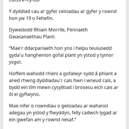
Y dyddiad cau ar gyfer ceisiadau ar gyfer y rownd
hon yw 19 o Fehefin.
Dywedodd Rhiain Morrlle, Pennaeth
Gwasanaethau Plant:
“Mae'r ddarpariaeth hon yno i helpu teuluoedd
gyda'u hanghenion gofal plant yn ystod y tymor
ysgol.
Hoffem wahodd rhieni a gofalwyr sydd â phlant a
aned rhwng dyddiadau'r cais hwn i wneud cais, a
bydd ein tîm mewn cysylltiad i brosesu eich cais ar
ôl ei gyflwyno.
Mae nifer o rowndiau o geisiadau ar wahanol
adegau yn ystod y flwyddyn, felly cadwch lygad ar
ein gwefan am y rownd nesaf.”