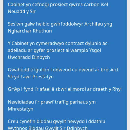
Cabinet yn cefnogi prosiect gwres carbon isel
Neuadd y Sir
Sesiwn galw heibio gwirfoddolwyr Archifau yng
Ngharchar Rhuthun
Y Cabinet yn cymeradwyo contract dylunio ac
adeiladu ar gyfer prosiect ailwampio Ysgol
Uwchradd Dinbych
Gwahodd trigolion i ddweud eu dweud ar brosiect
Stryd Fawr Prestatyn
Grŵp i fynd i’r afael â sbwriel morol ar draeth y Rhyl
Newidiadau i'r prawf traffig parhaus ym
Mhrestatyn
Creu cynefin blodau gwyllt newydd i ddathlu
Wythnos Blodau Gwyllt Sir Ddinbych