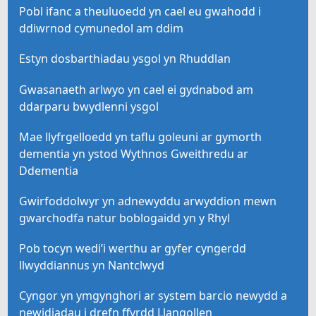
Pobl ifanc a theuluoedd yn cael eu gwahodd i
ddiwrnod cymunedol am ddim
Estyn dosbarthiadau ysgol yn Rhuddlan
Gwasanaeth arlwyo yn cael ei gydnabod am
ddarparu bwydlenni ysgol
Mae llyfrgelloedd yn taflu goleuni ar gymorth
dementia yn ystod Wythnos Gweithredu ar
Ddementia
Gwirfoddolwyr yn adnewyddu arwyddion mewn
gwarchodfa natur boblogaidd yn y Rhyl
Pob tocyn wedi’i werthu ar gyfer cyngerdd
llwyddiannus yn Nantclwyd
Cyngor yn ymgynghori ar system barcio newydd a
newidiadau i drefn ffyrdd Llangollen