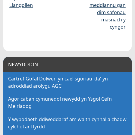
Llangollen
meddiannu gan
dîm safonau
masnach y
cyngor
NEWYDDION
Cartref Gofal Dolwen yn cael sgoriau 'da' yn
adroddiad arolygu AGC
Agor caban cymunedol newydd yn Ysgol Cefn
Meiriadog
Y wybodaeth ddiweddaraf am waith cynnal a chadw
cylchol ar ffyrdd