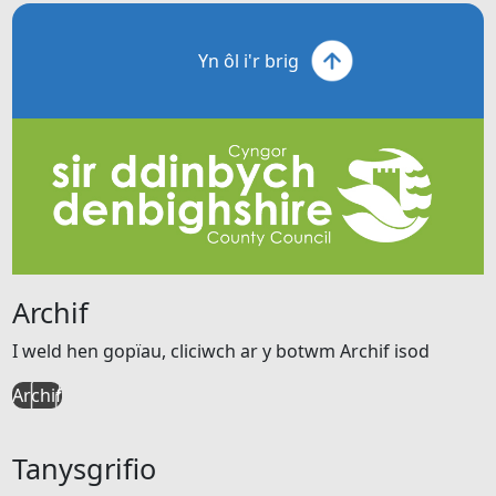
Yn ôl i'r brig
Archif
I weld hen gopïau, cliciwch ar y botwm Archif isod
Archif
Tanysgrifio