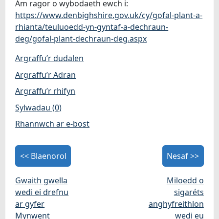
Am ragor o wybodaeth ewch i:
https://www.denbighshire.gov.uk/cy/gofal-plant-a-
rhianta/teuluoedd-yn-gyntaf-a-dechraun-
deg/gofal-plant-dechraun-deg.aspx
Argraffu’r dudalen
Argraffu’r Adran
Argraffu’r rhifyn
Sylwadau (0)
Rhannwch ar e-bost
<< Blaenorol
Nesaf >>
Gwaith gwella
Miloedd o
wedi ei drefnu
sigaréts
ar gyfer
anghyfreithlon
Mynwent
wedi eu