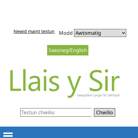
Neidio i'r cynnwys
Neidio i lywio’r wefan
Newid maint testun
Modd
Saesneg/English
Chwilio