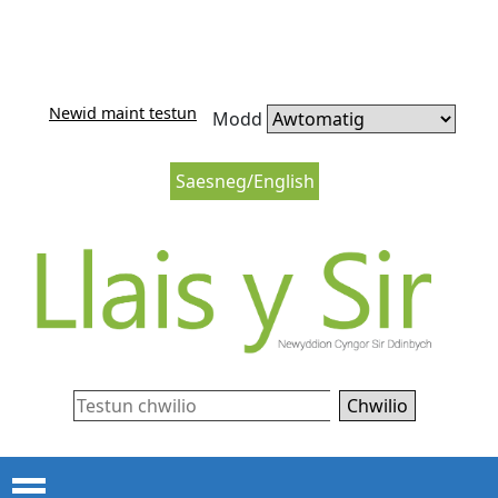
Neidio i'r cynnwys
Neidio i lywio’r wefan
Newid maint testun
Modd
Saesneg/English
Chwilio