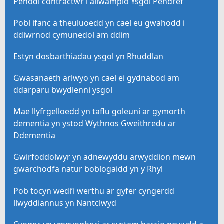
Penodi contractwr i ailwampio Ysgol Pendref
Pobl ifanc a theuluoedd yn cael eu gwahodd i
ddiwrnod cymunedol am ddim
Estyn dosbarthiadau ysgol yn Rhuddlan
Gwasanaeth arlwyo yn cael ei gydnabod am
ddarparu bwydlenni ysgol
Mae llyfrgelloedd yn taflu goleuni ar gymorth
dementia yn ystod Wythnos Gweithredu ar
Ddementia
Gwirfoddolwyr yn adnewyddu arwyddion mewn
gwarchodfa natur boblogaidd yn y Rhyl
Pob tocyn wedi’i werthu ar gyfer cyngerdd
llwyddiannus yn Nantclwyd