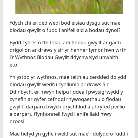
Ydych chi erioed wedi bod eisiau dysgu sut mae
blodau gwyllt o fudd i anifeiliaid a bodau dynol?
Bydd cyfres o ffeithiau am flodau gwyllt ar gael i
drigolion ar draws y sir yr hanner tymor hwn wrth
i’r Wythnos Blodau Gwyllt ddychwelyd unwaith
eto.
Yn ystod yr wythnos, mae teithiau cerdded dolydd
blodau gwyllt wedi’u cynllunio ar draws Sir
Ddinbych, er mwyn helpu i ddeall pwysigrwydd y
cynefin ar gyfer cefnogi rhywogaethau o flodau
gwyllt, darparu bwyd i drychfilod a phryfed peillio
a darparu ffynhonnell fwyd i anifeiliaid mwy
oroesi.
Mae hefyd yn gyfle i weld sut mae’r dolydd o fudd i