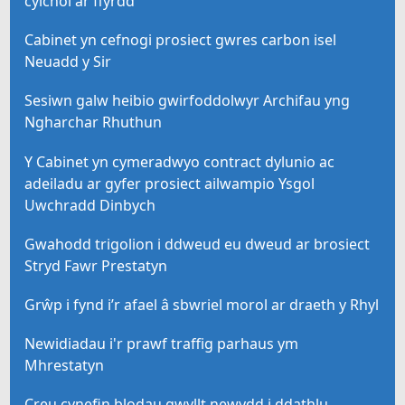
cylchol ar ffyrdd
Cabinet yn cefnogi prosiect gwres carbon isel
Neuadd y Sir
Sesiwn galw heibio gwirfoddolwyr Archifau yng
Ngharchar Rhuthun
Y Cabinet yn cymeradwyo contract dylunio ac
adeiladu ar gyfer prosiect ailwampio Ysgol
Uwchradd Dinbych
Gwahodd trigolion i ddweud eu dweud ar brosiect
Stryd Fawr Prestatyn
Grŵp i fynd i’r afael â sbwriel morol ar draeth y Rhyl
Newidiadau i'r prawf traffig parhaus ym
Mhrestatyn
Creu cynefin blodau gwyllt newydd i ddathlu