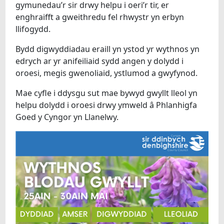
gymunedau’r sir drwy helpu i oeri’r tir, er
enghraifft a gweithredu fel rhwystr yn erbyn
llifogydd.
Bydd digwyddiadau eraill yn ystod yr wythnos yn
edrych ar yr anifeiliaid sydd angen y dolydd i
oroesi, megis gwenoliaid, ystlumod a gwyfynod.
Mae cyfle i ddysgu sut mae bywyd gwyllt lleol yn
helpu dolydd i oroesi drwy ymweld â Phlanhigfa
Goed y Cyngor yn Llanelwy.