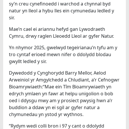
sy’n creu cynefinoedd i warchod a chynnal byd
natur yn lleol a hybu lles ein cymunedau ledled y
sir.
Mae’n cael ei ariannu hefyd gan Lywodraeth
Cymru, drwy raglen Lleoedd Lleol ar gyfer Natur.
Yn nhymor 2025, gwelwyd tegeirianau’n tyfu am y
tro cyntaf erioed mewn nifer o ddolydd blodau
gwyllt ledled y sir.
Dywedodd y Cynghorydd Barry Mellor, Aelod
Arweiniol yr Amgylchedd a Chludiant, a’r Cefnogwr
Bioamrywiaeth:“Mae ein Tîm Bioamrywiaeth yn
edrych ymlaen yn fawr at helpu unigolion o bob
oed i ddysgu mwy am y prosiect pwysig hwn a’r
buddion a ddaw yn ei sgil ar gyfer natur a
chymunedau yn ystod yr wythnos.
“Rydym wedi colli bron i 97 y cant o ddolydd