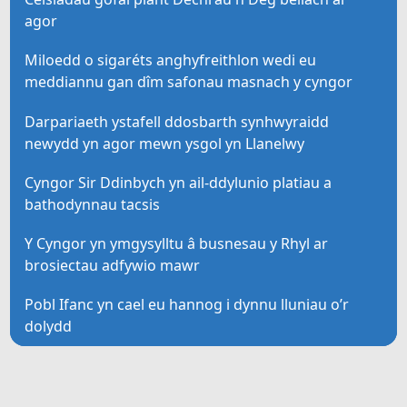
agor
Miloedd o sigaréts anghyfreithlon wedi eu
meddiannu gan dîm safonau masnach y cyngor
Darpariaeth ystafell ddosbarth synhwyraidd
newydd yn agor mewn ysgol yn Llanelwy
Cyngor Sir Ddinbych yn ail-ddylunio platiau a
bathodynnau tacsis
Y Cyngor yn ymgysylltu â busnesau y Rhyl ar
brosiectau adfywio mawr
Pobl Ifanc yn cael eu hannog i dynnu lluniau o’r
dolydd