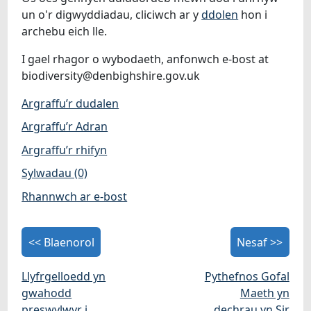
un o'r digwyddiadau, cliciwch ar y
ddolen
hon i
archebu eich lle.
I gael rhagor o wybodaeth, anfonwch e-bost at
biodiversity@denbighshire.gov.uk
Argraffu’r dudalen
Argraffu’r Adran
Argraffu’r rhifyn
Sylwadau (0)
Rhannwch ar e-bost
<< Blaenorol
Nesaf >>
Llyfrgelloedd yn
Pythefnos Gofal
gwahodd
Maeth yn
preswylwyr i
dechrau yn Sir