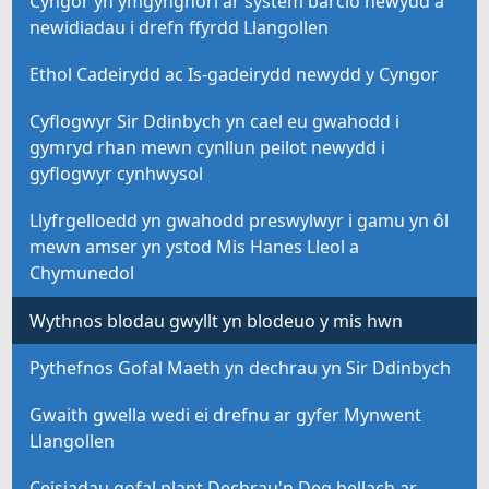
Cyngor yn ymgynghori ar system barcio newydd a
newidiadau i drefn ffyrdd Llangollen
Ethol Cadeirydd ac Is-gadeirydd newydd y Cyngor
Cyflogwyr Sir Ddinbych yn cael eu gwahodd i
gymryd rhan mewn cynllun peilot newydd i
gyflogwyr cynhwysol
Llyfrgelloedd yn gwahodd preswylwyr i gamu yn ôl
mewn amser yn ystod Mis Hanes Lleol a
Chymunedol
Wythnos blodau gwyllt yn blodeuo y mis hwn
Pythefnos Gofal Maeth yn dechrau yn Sir Ddinbych
Gwaith gwella wedi ei drefnu ar gyfer Mynwent
Llangollen
Ceisiadau gofal plant Dechrau'n Deg bellach ar