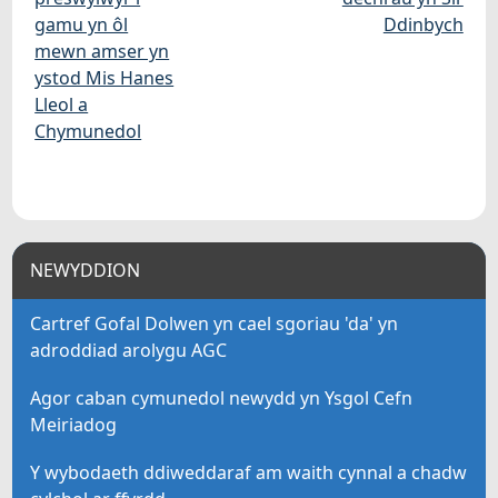
gamu yn ôl
Ddinbych
mewn amser yn
ystod Mis Hanes
Lleol a
Chymunedol
NEWYDDION
Cartref Gofal Dolwen yn cael sgoriau 'da' yn
adroddiad arolygu AGC
Agor caban cymunedol newydd yn Ysgol Cefn
Meiriadog
Y wybodaeth ddiweddaraf am waith cynnal a chadw