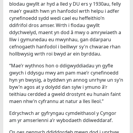
blodau gwyllt ar hyd a lled y DU ers y 1930au, felly
mae’r gwaith hwn yn hanfodol wrth helpu i adfer
cynefinoedd sydd wedi cael eu heffeithio’n
ddifrifol dros amser. Wrth i flodau gwyllt
ddychwelyd, maent yn dod â mwy o amrywiaeth a
lliw i gymunedau eu mwynhau, gan ddarparu
cefnogaeth hanfodol i beillwyr sy'n chwarae rhan
hollbwysig wrth roi bwyd ar ein byrddau.
“Mae’r wythnos hon o ddigwyddiadau yn gyfle
gwych i ddysgu mwy am pam mae’r cynefinoedd
hyn yn bwysig, a byddwn yn annog unrhyw un sy’n
byw’n agos at y dolydd dan sylw i ymuno â’r
teithiau cerdded a gweld drostynt eu hunain faint
maen nhw’n cyfrannu at natur a lles lleol.”
Edrychwch ar gyfryngau cymdeithasol y Cyngor
am yr amserlenni a’r wybodaeth ddiweddaraf.
Os oes gennych ddiddordeb mewn dod i unrhyw