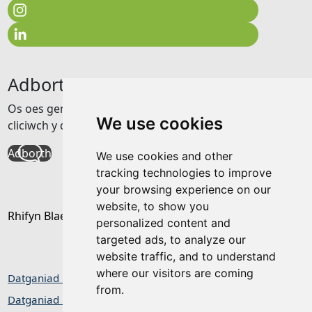
Adborth
Os oes gennych unrhyw adborth am y wefan hon
We use cookies
cliciwch y ddolen isod
Adborth
We use cookies and other
tracking technologies to improve
your browsing experience on our
website, to show you
Rhifyn Blaenorol
personalized content and
targeted ads, to analyze our
website traffic, and to understand
where our visitors are coming
Datganiad hygyrchedd
from.
Datganiad Preifatrwydd / Cwcis