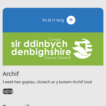
Yn ôl i'r brig
Archif
I weld hen gopïau, cliciwch ar y botwm Archif isod
Archif