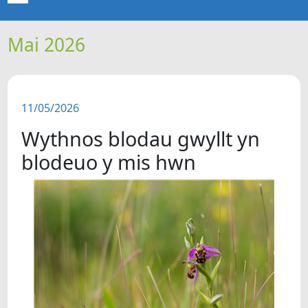
Mai 2026
CARTREF
NEWYDDION
11/05/2026
ERTHYGLAU
Wythnos blodau gwyllt yn
CIPOLWG
blodeuo y mis hwn
A WYDDOCH CHI?
FIDEOS
BE SY' MLAEN