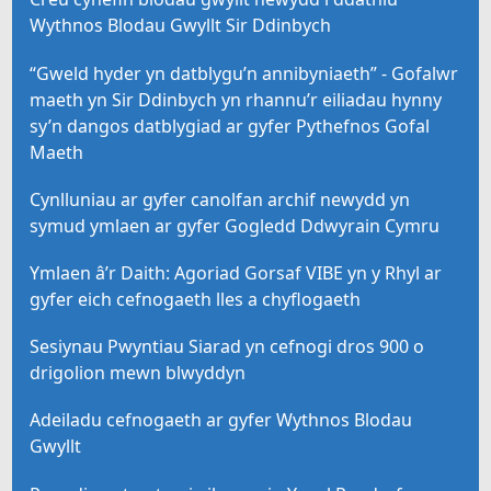
Wythnos Blodau Gwyllt Sir Ddinbych
“Gweld hyder yn datblygu’n annibyniaeth” - Gofalwr
maeth yn Sir Ddinbych yn rhannu’r eiliadau hynny
sy’n dangos datblygiad ar gyfer Pythefnos Gofal
Maeth
Cynlluniau ar gyfer canolfan archif newydd yn
symud ymlaen ar gyfer Gogledd Ddwyrain Cymru
Ymlaen â’r Daith: Agoriad Gorsaf VIBE yn y Rhyl ar
gyfer eich cefnogaeth lles a chyflogaeth
Sesiynau Pwyntiau Siarad yn cefnogi dros 900 o
drigolion mewn blwyddyn
Adeiladu cefnogaeth ar gyfer Wythnos Blodau
Gwyllt