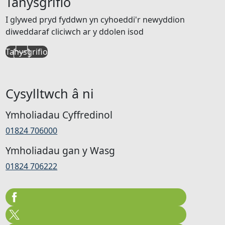
Tanysgrifio
I glywed pryd fyddwn yn cyhoeddi'r newyddion
diweddaraf cliciwch ar y ddolen isod
Tanysgrifio
Cysylltwch â ni
Ymholiadau Cyffredinol
01824 706000
Ymholiadau gan y Wasg
01824 706222