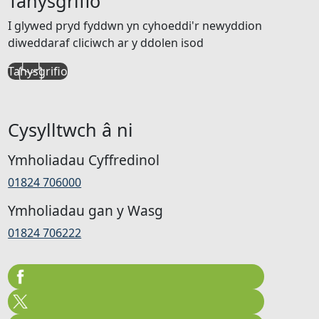
Tanysgrifio
I glywed pryd fyddwn yn cyhoeddi'r newyddion
diweddaraf cliciwch ar y ddolen isod
Tanysgrifio
Cysylltwch â ni
Ymholiadau Cyffredinol
01824 706000
Ymholiadau gan y Wasg
01824 706222