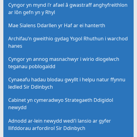
Cyngor yn mynd i’r afael â gwastraff anghyfreithlon
ar lôn gefn yn y Rhyl
Mae Sialens Ddarllen yr Haf ar ei hanterth
Archifau’n gweithio gydag Ysgol Rhuthun i warchod
hanes
Cyngor yn annog masnachwyr i wirio diogelwch
teganau poblogaidd
Cynaeafu hadau blodau gwyllt i helpu natur ffynnu
ledled Sir Ddinbych
Cabinet yn cymeradwyo Strategaeth Ddigidol
newydd
Adnodd ar-lein newydd wedi’i lansio ar gyfer
llifddorau arfordirol Sir Ddinbych