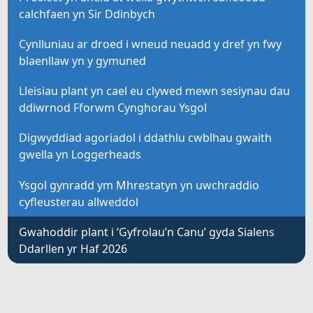
calchfaen yn Sir Ddinbych
Cynlluniau ar droed i wneud neuadd y dref yn fwy
blaenllaw yn y gymuned
Lleisiau plant yn cael eu clywed mewn sesiynau dau
ddiwrnod Fforwm Cynghorau Ysgol
Digwyddiad agoriadol i ddathlu cwblhau gwaith
gwella yn Loggerheads
Ysgol gynradd ym Mhrestatyn yn uwchraddio
cyfleusterau allweddol
Gwahoddir plant i ‘Gyfrolau’n Canu’ gyda Sialens
Ddarllen yr Haf 2026