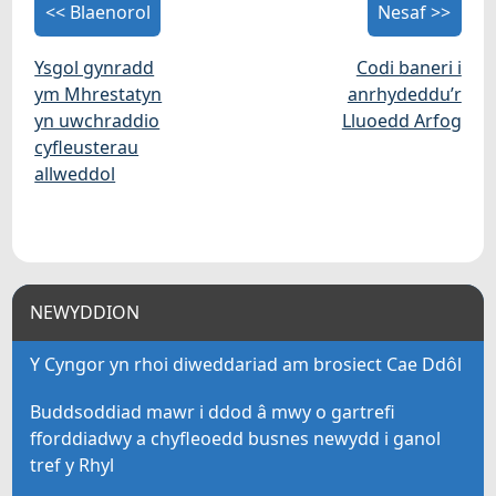
<< Blaenorol
Nesaf >>
Ysgol gynradd
Codi baneri i
ym Mhrestatyn
anrhydeddu’r
yn uwchraddio
Lluoedd Arfog
cyfleusterau
allweddol
NEWYDDION
Y Cyngor yn rhoi diweddariad am brosiect Cae Ddôl
Buddsoddiad mawr i ddod â mwy o gartrefi
fforddiadwy a chyfleoedd busnes newydd i ganol
tref y Rhyl