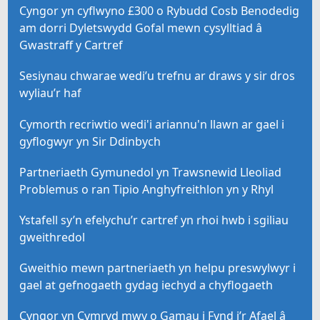
Cyngor yn cyflwyno £300 o Rybudd Cosb Benodedig
am dorri Dyletswydd Gofal mewn cysylltiad â
Gwastraff y Cartref
Sesiynau chwarae wedi’u trefnu ar draws y sir dros
wyliau’r haf
Cymorth recriwtio wedi'i ariannu'n llawn ar gael i
gyflogwyr yn Sir Ddinbych
Partneriaeth Gymunedol yn Trawsnewid Lleoliad
Problemus o ran Tipio Anghyfreithlon yn y Rhyl
Ystafell sy’n efelychu’r cartref yn rhoi hwb i sgiliau
gweithredol
Gweithio mewn partneriaeth yn helpu preswylwyr i
gael at gefnogaeth gydag iechyd a chyflogaeth
Cyngor yn Cymryd mwy o Gamau i Fynd i’r Afael â