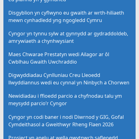
Disgyblion yn cyflwyno eu gwaith ar wrth-hiliaeth
mewn cynhadledd yng ngogledd Cymru
Cyngor yn tynnu sylw at gynnydd ar gydraddoldeb,
amrywiaeth a chynhwysiant
Maes Chwarae Prestatyn wedi Ailagor ar ôl
Cwblhau Gwaith Uwchraddio
Digwyddiadau Cynlluniau Creu Lleoedd
llwyddiannus wedi eu cynnal yn Ninbych a Chorwen
Newidiadau i ffioedd parcio a chyfnodau talu ym
meysydd parcio’r Cyngor
Cyngor yn codi baner i nodi Diwrnod y GIG, Gofal
Cymdeithasol a Gweithwyr Rheng Flaen 2026
Prosiect yn anelu at wella gwytnwch safleoedd