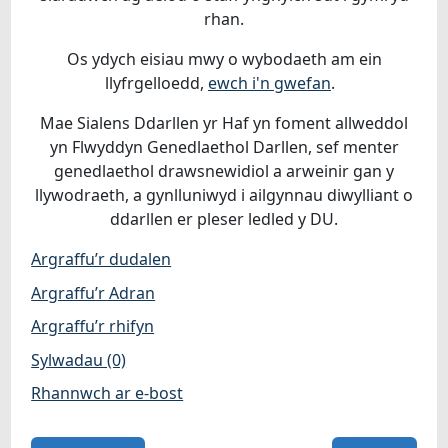
rhan.
Os ydych eisiau mwy o wybodaeth am ein
llyfrgelloedd,
ewch i'n gwefan
.
Mae Sialens Ddarllen yr Haf yn foment allweddol
yn Flwyddyn Genedlaethol Darllen, sef menter
genedlaethol drawsnewidiol a arweinir gan y
llywodraeth, a gynlluniwyd i ailgynnau diwylliant o
ddarllen er pleser ledled y DU.
Argraffu’r dudalen
Argraffu’r Adran
Argraffu’r rhifyn
Sylwadau (0)
Rhannwch ar e-bost