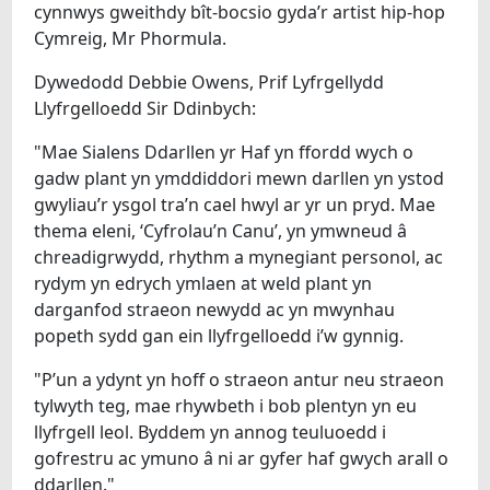
cynnwys gweithdy bît-bocsio gyda’r artist hip-hop
Cymreig, Mr Phormula.
Dywedodd Debbie Owens, Prif Lyfrgellydd
Llyfrgelloedd Sir Ddinbych:
"Mae Sialens Ddarllen yr Haf yn ffordd wych o
gadw plant yn ymddiddori mewn darllen yn ystod
gwyliau’r ysgol tra’n cael hwyl ar yr un pryd. Mae
thema eleni, ‘Cyfrolau’n Canu’, yn ymwneud â
chreadigrwydd, rhythm a mynegiant personol, ac
rydym yn edrych ymlaen at weld plant yn
darganfod straeon newydd ac yn mwynhau
popeth sydd gan ein llyfrgelloedd i’w gynnig.
"P’un a ydynt yn hoff o straeon antur neu straeon
tylwyth teg, mae rhywbeth i bob plentyn yn eu
llyfrgell leol. Byddem yn annog teuluoedd i
gofrestru ac ymuno â ni ar gyfer haf gwych arall o
ddarllen."