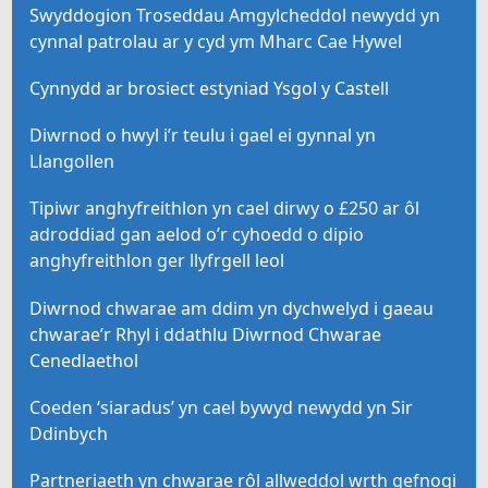
Swyddogion Troseddau Amgylcheddol newydd yn
cynnal patrolau ar y cyd ym Mharc Cae Hywel
Cynnydd ar brosiect estyniad Ysgol y Castell
Diwrnod o hwyl i’r teulu i gael ei gynnal yn
Llangollen
Tipiwr anghyfreithlon yn cael dirwy o £250 ar ôl
adroddiad gan aelod o’r cyhoedd o dipio
anghyfreithlon ger llyfrgell leol
Diwrnod chwarae am ddim yn dychwelyd i gaeau
chwarae’r Rhyl i ddathlu Diwrnod Chwarae
Cenedlaethol
Coeden ‘siaradus’ yn cael bywyd newydd yn Sir
Ddinbych
Partneriaeth yn chwarae rôl allweddol wrth gefnogi