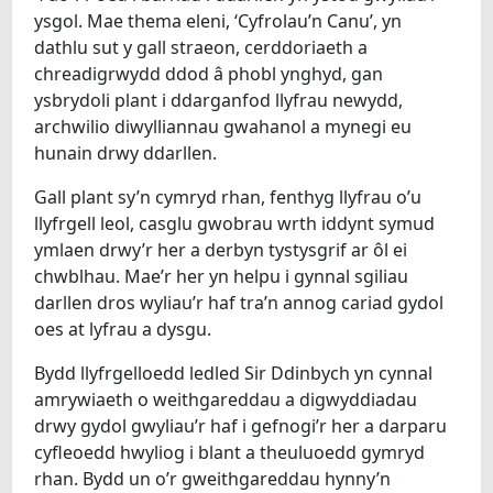
EIN HYSGOLION
ysgol. Mae thema eleni, ‘Cyfrolau’n Canu’, yn
dathlu sut y gall straeon, cerddoriaeth a
chreadigrwydd ddod â phobl ynghyd, gan
ysbrydoli plant i ddarganfod llyfrau newydd,
archwilio diwylliannau gwahanol a mynegi eu
hunain drwy ddarllen.
Gall plant sy’n cymryd rhan, fenthyg llyfrau o’u
llyfrgell leol, casglu gwobrau wrth iddynt symud
ymlaen drwy’r her a derbyn tystysgrif ar ôl ei
chwblhau. Mae’r her yn helpu i gynnal sgiliau
darllen dros wyliau’r haf tra’n annog cariad gydol
oes at lyfrau a dysgu.
Bydd llyfrgelloedd ledled Sir Ddinbych yn cynnal
amrywiaeth o weithgareddau a digwyddiadau
drwy gydol gwyliau’r haf i gefnogi’r her a darparu
cyfleoedd hwyliog i blant a theuluoedd gymryd
rhan. Bydd un o’r gweithgareddau hynny’n