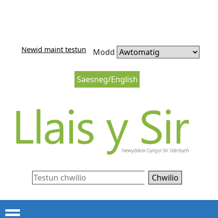
Neidio i'r cynnwys
Neidio i lywio’r wefan
Newid maint testun
Modd
Saesneg/English
Chwilio