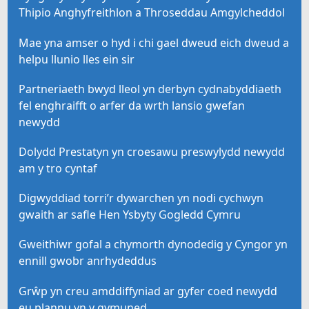
Thipio Anghyfreithlon a Throseddau Amgylcheddol
Mae yna amser o hyd i chi gael dweud eich dweud a
helpu llunio lles ein sir
Partneriaeth bwyd lleol yn derbyn cydnabyddiaeth
fel enghraifft o arfer da wrth lansio gwefan
newydd
Dolydd Prestatyn yn croesawu preswylydd newydd
am y tro cyntaf
Digwyddiad torri’r dywarchen yn nodi cychwyn
gwaith ar safle Hen Ysbyty Gogledd Cymru
Gweithiwr gofal a chymorth dynodedig y Cyngor yn
ennill gwobr anrhydeddus
Grŵp yn creu amddiffyniad ar gyfer coed newydd
eu plannu yn y gymuned