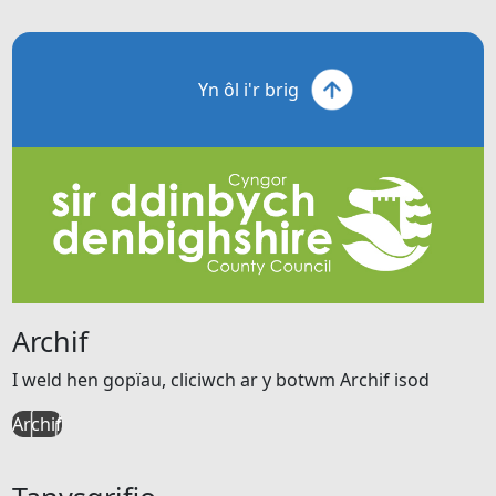
Yn ôl i'r brig
Archif
I weld hen gopïau, cliciwch ar y botwm Archif isod
Archif