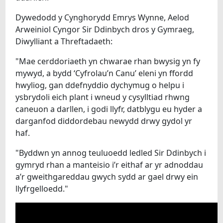
Dywedodd y Cynghorydd Emrys Wynne, Aelod
Arweiniol Cyngor Sir Ddinbych dros y Gymraeg,
Diwylliant a Threftadaeth:
"Mae cerddoriaeth yn chwarae rhan bwysig yn fy
mywyd, a bydd ‘Cyfrolau’n Canu’ eleni yn ffordd
hwyliog, gan ddefnyddio dychymug o helpu i
ysbrydoli eich plant i wneud y cysylltiad rhwng
caneuon a darllen, i godi llyfr, datblygu eu hyder a
darganfod diddordebau newydd drwy gydol yr
haf.
"Byddwn yn annog teuluoedd ledled Sir Ddinbych i
gymryd rhan a manteisio i’r eithaf ar yr adnoddau
a’r gweithgareddau gwych sydd ar gael drwy ein
llyfrgelloedd."