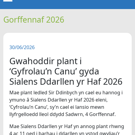
Gorffennaf 2026
CARTREF
NEWYDDION
30/06/2026
ERTHYGLAU
Gwahoddir plant i
CIPOLWG
‘Gyfrolau’n Canu’ gyda
Sialens Ddarllen yr Haf 2026
A WYDDOCH CHI?
Mae plant ledled Sir Ddinbych yn cael eu hannog i
ymuno â Sialens Ddarllen yr Haf 2026 eleni,
FIDEOS
‘Cyfrolau’n Canu’, sy’n cael ei lansio mewn
llyfrgelloedd lleol ddydd Sadwrn, 4 Gorffennaf.
BE SY' MLAEN
Mae Sialens Ddarllen yr Haf yn annog plant rhwng
4 ac 11 oed i barhau i ddarllen yn ystod gwyliau’r