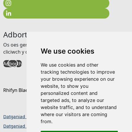
Adborth
Os oes gennych unrhyw adborth am y wefan hon
We use cookies
cliciwch y ddolen isod
Adborth
We use cookies and other
tracking technologies to improve
your browsing experience on our
website, to show you
Rhifyn Blaenorol
personalized content and
targeted ads, to analyze our
website traffic, and to understand
where our visitors are coming
Datganiad hygyrchedd
from.
Datganiad Preifatrwydd / Cwcis