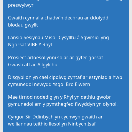
preswylwyr
Gwaith cynnal a chadw’n dechrau ar ddolydd
blodau gwyllt
Lansio Sesiynau Misol ‘Cysylltu â Sgwrsio’ yng
Ngorsaf VIBE Y Rhyl
Prosiect arloesol ynni solar ar gyfer gorsaf
Gwastraff ac Ailgylchu
Disgyblion yn cael cipolwg cyntaf ar estyniad a hwb
cymunedol newydd Ysgol Bro Elwern
Mae tirnod nodedig yn y Rhyl yn dathlu gwobr
gymunedol am y pymthegfed flwyddyn yn olynol.
Cyngor Sir Ddinbych yn cychwyn gwaith ar
welliannau teithio llesol yn Ninbych Isaf