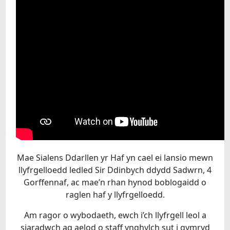
Mae Sialens Ddarllen yr Haf yn cael ei lansio mewn
llyfrgelloedd ledled Sir Ddinbych ddydd Sadwrn, 4
Gorffennaf, ac mae’n rhan hynod boblogaidd o
raglen haf y llyfrgelloedd.
Am ragor o wybodaeth, ewch i’ch llyfrgell leol a
siaradwch ag aelod o staff ynghylch sut i gymryd