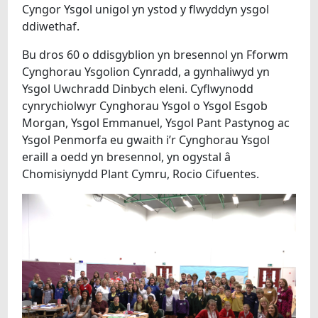
EIN HYSGOLION
Cyngor Ysgol unigol yn ystod y flwyddyn ysgol
ddiwethaf.
Bu dros 60 o ddisgyblion yn bresennol yn Fforwm
Cynghorau Ysgolion Cynradd, a gynhaliwyd yn
Ysgol Uwchradd Dinbych eleni. Cyflwynodd
cynrychiolwyr Cynghorau Ysgol o Ysgol Esgob
Morgan, Ysgol Emmanuel, Ysgol Pant Pastynog ac
Ysgol Penmorfa eu gwaith i’r Cynghorau Ysgol
eraill a oedd yn bresennol, yn ogystal â
Chomisiynydd Plant Cymru, Rocio Cifuentes.