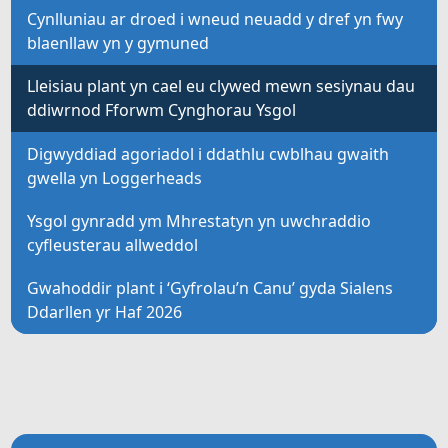
Cynlluniau ar droed i wneud neuadd y dref yn fwy
blaenllaw yn y gymuned
Lleisiau plant yn cael eu clywed mewn sesiynau dau
ddiwrnod Fforwm Cynghorau Ysgol
Digwyddiad agoriadol i ddathlu cwblhau gwaith
gwella yn Loggerheads
Ysgol gynradd ym Mhrestatyn yn uwchraddio
cyfleusterau allweddol
Gwahoddir plant i ‘Gyfrolau’n Canu’ gyda Sialens
Ddarllen yr Haf 2026