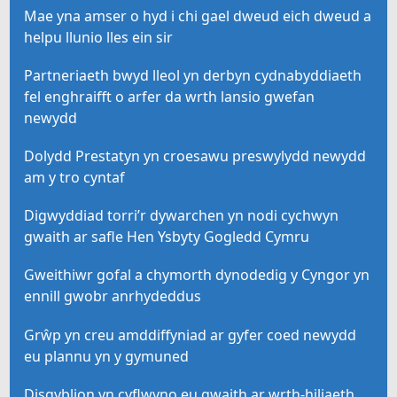
Mae yna amser o hyd i chi gael dweud eich dweud a
helpu llunio lles ein sir
Partneriaeth bwyd lleol yn derbyn cydnabyddiaeth
fel enghraifft o arfer da wrth lansio gwefan
newydd
Dolydd Prestatyn yn croesawu preswylydd newydd
am y tro cyntaf
Digwyddiad torri’r dywarchen yn nodi cychwyn
gwaith ar safle Hen Ysbyty Gogledd Cymru
Gweithiwr gofal a chymorth dynodedig y Cyngor yn
ennill gwobr anrhydeddus
Grŵp yn creu amddiffyniad ar gyfer coed newydd
eu plannu yn y gymuned
Disgyblion yn cyflwyno eu gwaith ar wrth-hiliaeth