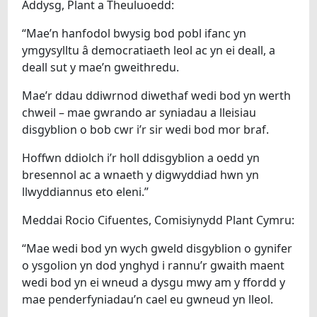
Addysg, Plant a Theuluoedd:
“Mae’n hanfodol bwysig bod pobl ifanc yn
ymgysylltu â democratiaeth leol ac yn ei deall, a
deall sut y mae’n gweithredu.
Mae’r ddau ddiwrnod diwethaf wedi bod yn werth
chweil – mae gwrando ar syniadau a lleisiau
disgyblion o bob cwr i’r sir wedi bod mor braf.
Hoffwn ddiolch i’r holl ddisgyblion a oedd yn
bresennol ac a wnaeth y digwyddiad hwn yn
llwyddiannus eto eleni.”
Meddai Rocio Cifuentes, Comisiynydd Plant Cymru:
“Mae wedi bod yn wych gweld disgyblion o gynifer
o ysgolion yn dod ynghyd i rannu’r gwaith maent
wedi bod yn ei wneud a dysgu mwy am y ffordd y
mae penderfyniadau’n cael eu gwneud yn lleol.