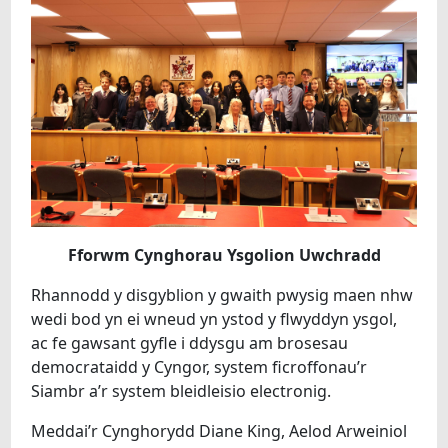
Fforwm Cynghorau Ysgolion Uwchradd
Rhannodd y disgyblion y gwaith pwysig maen nhw
wedi bod yn ei wneud yn ystod y flwyddyn ysgol,
ac fe gawsant gyfle i ddysgu am brosesau
democrataidd y Cyngor, system ficroffonau’r
Siambr a’r system bleidleisio electronig.
Meddai’r Cynghorydd Diane King, Aelod Arweiniol