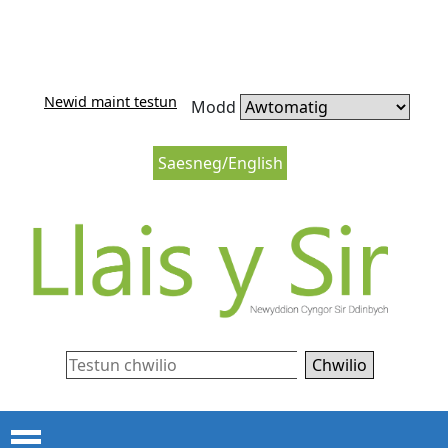
Neidio i'r cynnwys
Neidio i lywio’r wefan
Newid maint testun
Modd
Saesneg/English
Chwilio