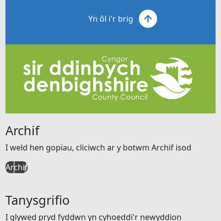
Yn ôl i'r brig
Archif
I weld hen gopïau, cliciwch ar y botwm Archif isod
Archif
Tanysgrifio
I glywed pryd fyddwn yn cyhoeddi'r newyddion