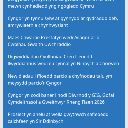
mewn cynhadledd yng ngogledd Cymru
Cyngor yn tynnu sylw at gynnydd ar gydraddoldeb,
amrywiaeth a chynhwysiant
Maes Chwarae Prestatyn wedi Ailagor ar ôl
Cwblhau Gwaith Uwchraddio
Digwyddiadau Cynlluniau Creu Lleoedd
llwyddiannus wedi eu cynnal yn Ninbych a Chorwen
Newidiadau i ffioedd parcio a chyfnodau talu ym
meysydd parcio’r Cyngor
Cyngor yn codi baner i nodi Diwrnod y GIG, Gofal
Cymdeithasol a Gweithwyr Rheng Flaen 2026
Prosiect yn anelu at wella gwytnwch safleoedd
calchfaen yn Sir Ddinbych