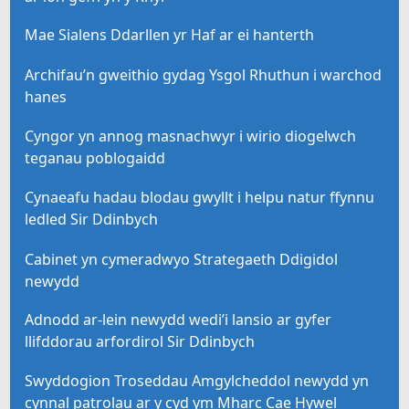
Mae Sialens Ddarllen yr Haf ar ei hanterth
Archifau’n gweithio gydag Ysgol Rhuthun i warchod
hanes
Cyngor yn annog masnachwyr i wirio diogelwch
teganau poblogaidd
Cynaeafu hadau blodau gwyllt i helpu natur ffynnu
ledled Sir Ddinbych
Cabinet yn cymeradwyo Strategaeth Ddigidol
newydd
Adnodd ar-lein newydd wedi’i lansio ar gyfer
llifddorau arfordirol Sir Ddinbych
Swyddogion Troseddau Amgylcheddol newydd yn
cynnal patrolau ar y cyd ym Mharc Cae Hywel