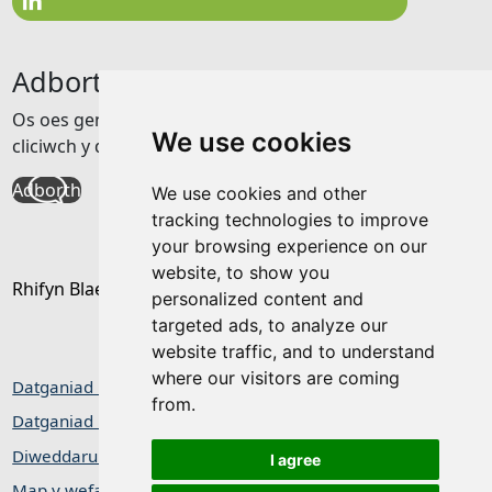
Adborth
Os oes gennych unrhyw adborth am y wefan hon
We use cookies
cliciwch y ddolen isod
Adborth
We use cookies and other
tracking technologies to improve
your browsing experience on our
website, to show you
Rhifyn Blaenorol
personalized content and
targeted ads, to analyze our
website traffic, and to understand
where our visitors are coming
Datganiad hygyrchedd
from.
Datganiad Preifatrwydd / Cwcis
Diweddaru dewisiadau cwcis
I agree
Map y wefan