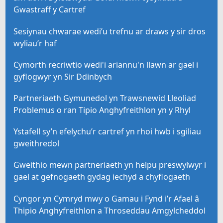
Gwastraff y Cartref
Sesiynau chwarae wedi’u trefnu ar draws y sir dros
wyliau’r haf
Cymorth recriwtio wedi'i ariannu'n llawn ar gael i
gyflogwyr yn Sir Ddinbych
Partneriaeth Gymunedol yn Trawsnewid Lleoliad
Problemus o ran Tipio Anghyfreithlon yn y Rhyl
Ystafell sy’n efelychu’r cartref yn rhoi hwb i sgiliau
gweithredol
Gweithio mewn partneriaeth yn helpu preswylwyr i
gael at gefnogaeth gydag iechyd a chyflogaeth
Cyngor yn Cymryd mwy o Gamau i Fynd i’r Afael â
Thipio Anghyfreithlon a Throseddau Amgylcheddol