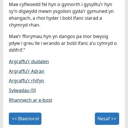
Mae cyfleoedd fel hyn o gymorth i gysylltu’r hyn
sy’n digwydd mewn ysgolion gyda’r gymuned yn
ehangach, a rhoi hyder i bobl ifanc siarad a
chymryd rhan.
Mae’r fforymau hyn yn dangos pa mor bwysig
ydyw i greu lle i wrando ar bobl ifanc a’u cymryd o
ddifrif.”
Argraffu’r dudalen
Argraffu’r Adran
Argraffu’r rhifyn
Sylwadau (0)
Rhannwch ar e-bost
<< Blaenorol
Nesaf >>