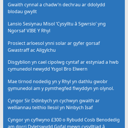
Gwaith cynnal a chadw’n dechrau ar ddolydd
blodau gwyllt
Lansio Sesiynau Misol ‘Cysylltu â Sgwrsio’ yng
Ngorsaf VIBE Y Rhyl
Prosiect arloesol ynni solar ar gyfer gorsaf
Gwastraff ac Ailgylchu
Disgyblion yn cael cipolwg cyntaf ar estyniad a hwb
cymunedol newydd Ysgol Bro Elwern
Mae tirnod nodedig yn y Rhyl yn dathlu gwobr
gymunedol am y pymthegfed flwyddyn yn olynol.
Cyngor Sir Ddinbych yn cychwyn gwaith ar
welliannau teithio llesol yn Ninbych Isaf
Cyngor yn cyflwyno £300 o Rybudd Cosb Benodedig
am dorri Dyletswydd Gofal mewn cysylltiad â