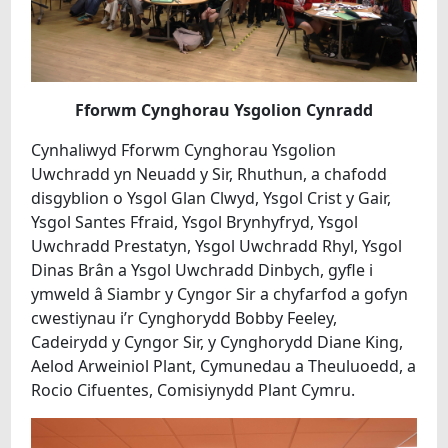
Fforwm Cynghorau Ysgolion Cynradd
Cynhaliwyd Fforwm Cynghorau Ysgolion
Uwchradd yn Neuadd y Sir, Rhuthun, a chafodd
disgyblion o Ysgol Glan Clwyd, Ysgol Crist y Gair,
Ysgol Santes Ffraid, Ysgol Brynhyfryd, Ysgol
Uwchradd Prestatyn, Ysgol Uwchradd Rhyl, Ysgol
Dinas Brân a Ysgol Uwchradd Dinbych, gyfle i
ymweld â Siambr y Cyngor Sir a chyfarfod a gofyn
cwestiynau i’r Cynghorydd Bobby Feeley,
Cadeirydd y Cyngor Sir, y Cynghorydd Diane King,
Aelod Arweiniol Plant, Cymunedau a Theuluoedd, a
Rocio Cifuentes, Comisiynydd Plant Cymru.