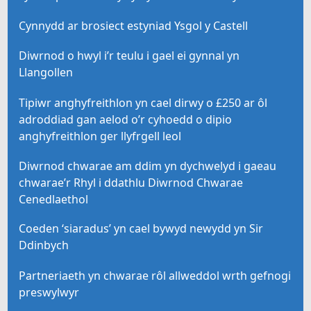
Cynnydd ar brosiect estyniad Ysgol y Castell
Diwrnod o hwyl i’r teulu i gael ei gynnal yn
Llangollen
Tipiwr anghyfreithlon yn cael dirwy o £250 ar ôl
adroddiad gan aelod o’r cyhoedd o dipio
anghyfreithlon ger llyfrgell leol
Diwrnod chwarae am ddim yn dychwelyd i gaeau
chwarae’r Rhyl i ddathlu Diwrnod Chwarae
Cenedlaethol
Coeden ‘siaradus’ yn cael bywyd newydd yn Sir
Ddinbych
Partneriaeth yn chwarae rôl allweddol wrth gefnogi
preswylwyr