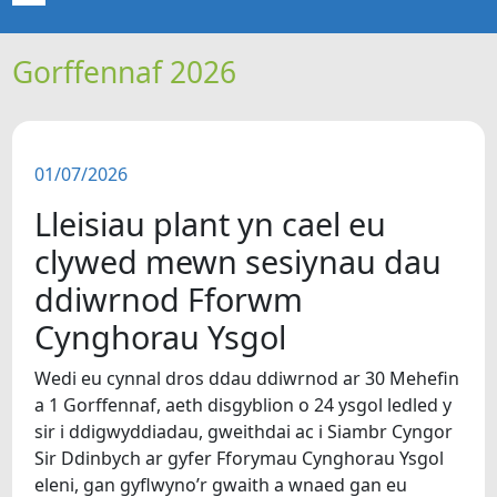
Gorffennaf 2026
CARTREF
NEWYDDION
01/07/2026
ERTHYGLAU
Lleisiau plant yn cael eu
CIPOLWG
clywed mewn sesiynau dau
ddiwrnod Fforwm
A WYDDOCH CHI?
Cynghorau Ysgol
FIDEOS
Wedi eu cynnal dros ddau ddiwrnod ar 30 Mehefin
a 1 Gorffennaf, aeth disgyblion o 24 ysgol ledled y
sir i ddigwyddiadau, gweithdai ac i Siambr Cyngor
BE SY' MLAEN
Sir Ddinbych ar gyfer Fforymau Cynghorau Ysgol
eleni, gan gyflwyno’r gwaith a wnaed gan eu