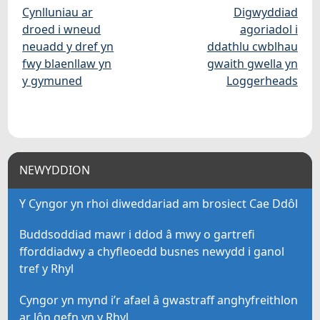
Cynlluniau ar
Digwyddiad
droed i wneud
agoriadol i
neuadd y dref yn
ddathlu cwblhau
fwy blaenllaw yn
gwaith gwella yn
y gymuned
Loggerheads
NEWYDDION
Y Cyngor yn rhoi diweddariad am brosiect Cae Ddôl
Buddsoddiad mawr i ddod â mwy o gartrefi
fforddiadwy a chyfleoedd busnes newydd i ganol
tref y Rhyl
Cyngor yn mynd i’r afael â gwastraff anghyfreithlon
ar lôn gefn yn y Rhyl