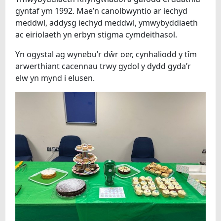
gyntaf ym 1992. Mae’n canolbwyntio ar iechyd
meddwl, addysg iechyd meddwl, ymwybyddiaeth
ac eiriolaeth yn erbyn stigma cymdeithasol.
Yn ogystal ag wynebu’r dŵr oer, cynhaliodd y tîm
arwerthiant cacennau trwy gydol y dydd gyda’r
elw yn mynd i elusen.