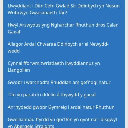
Llwyddiant i Dîm Cefn Gwlad Sir Ddinbych yn Noson
Wobrwyo Gwasanaeth Tân!
Hwyl Arswydus yng Ngharchar Rhuthun dros Calan
Gaeaf
Ailagor Ardal Chwarae Ddinbych ar ei Newydd-
wedd
Cynnal fforwm twristiaeth llwyddiannus yn
Llangollen
Gwobr i warchodfa Rhuddlan am gefnogi natur
Tîm yn paratoi i ddelio â thywydd y gaeaf
Anrhydedd gwobr Gymreig i ardal natur Rhuthun
Gwelliannau ffyrdd yn gorffen yn gynt na'r disgwyl
yn Abergele Straights