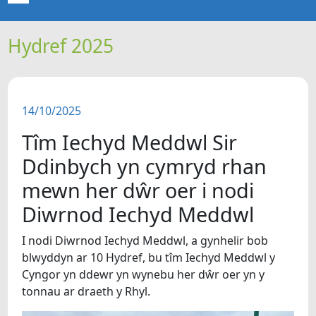
Hydref 2025
CARTREF
NEWYDDION
14/10/2025
ERTHYGLAU
Tîm Iechyd Meddwl Sir
CIPOLWG
Ddinbych yn cymryd rhan
mewn her dŵr oer i nodi
A WYDDOCH CHI?
Diwrnod Iechyd Meddwl
FIDEOS
I nodi Diwrnod Iechyd Meddwl, a gynhelir bob
blwyddyn ar 10 Hydref, bu tîm Iechyd Meddwl y
Cyngor yn ddewr yn wynebu her dŵr oer yn y
BE SY' MLAEN
tonnau ar draeth y Rhyl.