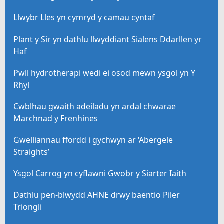
Llwybr Lles yn cymryd y camau cyntaf
Plant y Sir yn dathlu llwyddiant Sialens Ddarllen yr
Haf
Pwll hydrotherapi wedi ei osod mewn ysgol yn Y
Rhyl
Cwblhau gwaith adeiladu yn ardal chwarae
Marchnad y Frenhines
Gwelliannau ffordd i gychwyn ar ‘Abergele
Straights’
Ysgol Carrog yn cyflawni Gwobr y Siarter Iaith
Dathlu pen-blwydd AHNE drwy baentio Piler
Triongli