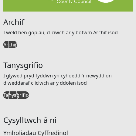
Archif
I weld hen gopïau, cliciwch ar y botwm Archif isod
Archif
Tanysgrifio
I glywed pryd fyddwn yn cyhoeddi'r newyddion
diweddaraf cliciwch ar y ddolen isod
Tanysgrifio
Cysylltwch â ni
Ymholiadau Cyffredinol