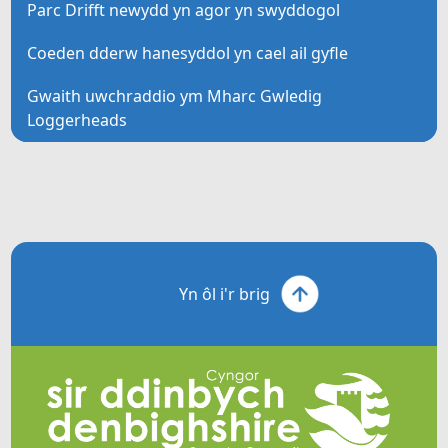
Parc Drifft newydd yn agor yn swyddogol
Coeden dderw hanesyddol yn cael ail gyfle
Gwaith uwchraddio ym Mharc Gwledig
Loggerheads
Yn ôl i'r brig