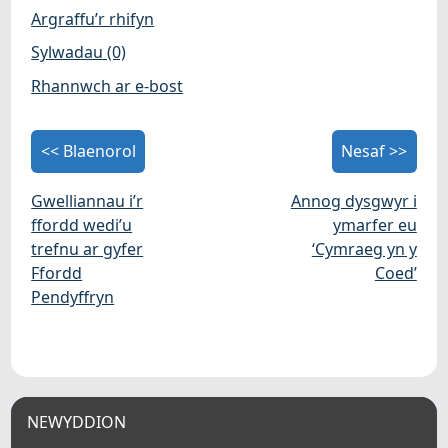
Argraffu’r rhifyn
Sylwadau (0)
Rhannwch ar e-bost
<< Blaenorol
Nesaf >>
Gwelliannau i’r
Annog dysgwyr i
ffordd wedi’u
ymarfer eu
trefnu ar gyfer
‘Cymraeg yn y
Ffordd
Coed’
Pendyffryn
NEWYDDION