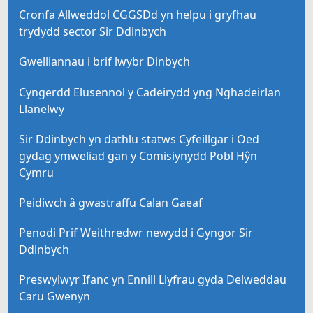
Cronfa Allweddol CGGSDd yn helpu i gryfhau
trydydd sector Sir Ddinbych
Gwelliannau i brif lwybr Dinbych
Cyngerdd Elusennol y Cadeirydd yng Nghadeirlan
Llanelwy
Sir Ddinbych yn dathlu statws Cyfeillgar i Oed
gydag ymweliad gan y Comisiynydd Pobl Hŷn
Cymru
Peidiwch â gwastraffu Calan Gaeaf
Penodi Prif Weithredwr newydd i Gyngor Sir
Ddinbych
Preswylwyr Ifanc yn Ennill Llyfrau gyda Delweddau
Caru Gwenyn