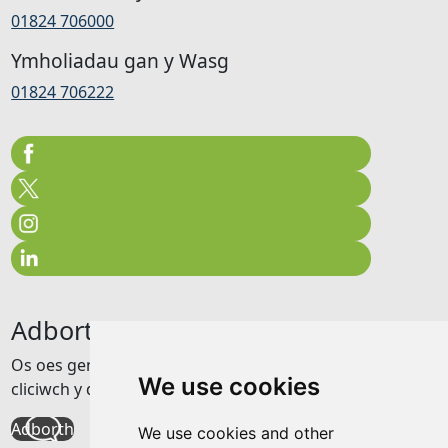
01824 706000
Ymholiadau gan y Wasg
01824 706222
Adborth
Os oes gennych unrhyw adborth am y wefan hon
We use cookies
cliciwch y ddolen isod
Adborth
We use cookies and other