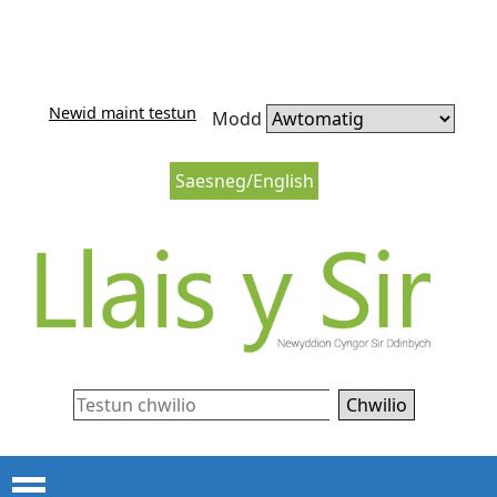
Neidio i'r cynnwys
Neidio i lywio’r wefan
Newid maint testun
Modd
Saesneg/English
Chwilio