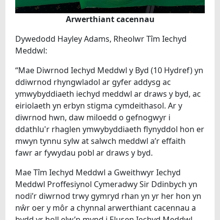
Arwerthiant cacennau
Dywedodd Hayley Adams, Rheolwr Tîm Iechyd
Meddwl:
“Mae Diwrnod Iechyd Meddwl y Byd (10 Hydref) yn
ddiwrnod rhyngwladol ar gyfer addysg ac
ymwybyddiaeth iechyd meddwl ar draws y byd, ac
eiriolaeth yn erbyn stigma cymdeithasol. Ar y
diwrnod hwn, daw miloedd o gefnogwyr i
ddathlu'r rhaglen ymwybyddiaeth flynyddol hon er
mwyn tynnu sylw at salwch meddwl a’r effaith
fawr ar fywydau pobl ar draws y byd.
Mae Tîm Iechyd Meddwl a Gweithwyr Iechyd
Meddwl Proffesiynol Cymeradwy Sir Ddinbych yn
nodi’r diwrnod trwy gymryd rhan yn yr her hon yn
nŵr oer y môr a chynnal arwerthiant cacennau a
bydd yr holl elw’n mynd i Elusen Iechyd Meddwl