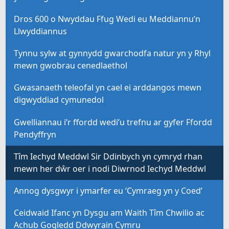
Dros 600 o Nwyddau Ffug Wedi eu Meddiannu’n
Llwyddiannus
Tynnu sylw at gynnydd gwarchodfa natur yn y Rhyl
mewn gwobrau cenedlaethol
Gwasanaeth teleofal yn cael ei arddangos mewn
digwyddiad cymunedol
Gwelliannau i’r ffordd wedi’u trefnu ar gyfer Ffordd
Pendyffryn
Tîm Iechyd Meddwl Sir Ddinbych yn cymryd rhan
mewn her dŵr oer i nodi Diwrnod Iechyd Meddwl
Annog dysgwyr i ymarfer eu ‘Cymraeg yn y Coed’
Ceidwaid Ifanc yn Dysgu am Waith Tîm Chwilio ac
Achub Gogledd Ddwyrain Cymru