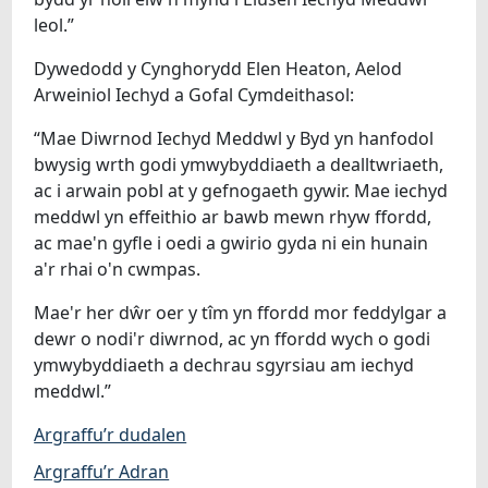
leol.”
Dywedodd y Cynghorydd Elen Heaton, Aelod
Arweiniol Iechyd a Gofal Cymdeithasol:
“Mae Diwrnod Iechyd Meddwl y Byd yn hanfodol
bwysig wrth godi ymwybyddiaeth a dealltwriaeth,
ac i arwain pobl at y gefnogaeth gywir. Mae iechyd
meddwl yn effeithio ar bawb mewn rhyw ffordd,
ac mae'n gyfle i oedi a gwirio gyda ni ein hunain
a'r rhai o'n cwmpas.
Mae'r her dŵr oer y tîm yn ffordd mor feddylgar a
dewr o nodi'r diwrnod, ac yn ffordd wych o godi
ymwybyddiaeth a dechrau sgyrsiau am iechyd
meddwl.”
Argraffu’r dudalen
Argraffu’r Adran