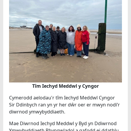
Tîm Iechyd Meddwl y Cyngor
Cymerodd aelodau'r tîm Iechyd Meddwl Cyngor
Sir Ddinbych ran yn yr her dŵr oer er mwyn nodi’r
diwrnod ymwybyddiaeth.
Mae Diwrnod Iechyd Meddwl y Byd yn Ddiwrnod
Ymwybyddiaeth Rhyngwladol a gafodd ei ddathlu